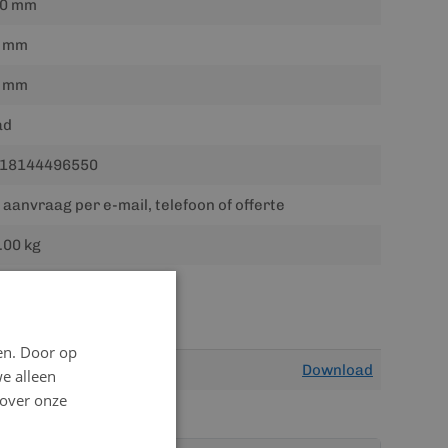
0 mm
 mm
 mm
ad
18144496550
 aanvraag per e-mail, telefoon of offerte
.00 kg
en. Door op
Download
we alleen
 over onze