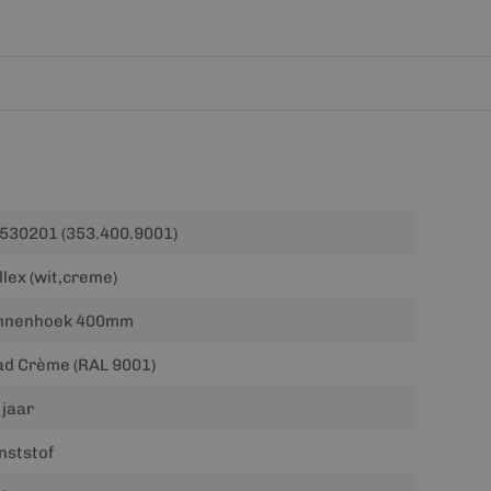
530201 (353.400.9001)
llex (wit,creme)
nnenhoek 400mm
ad Crème (RAL 9001)
 jaar
nststof