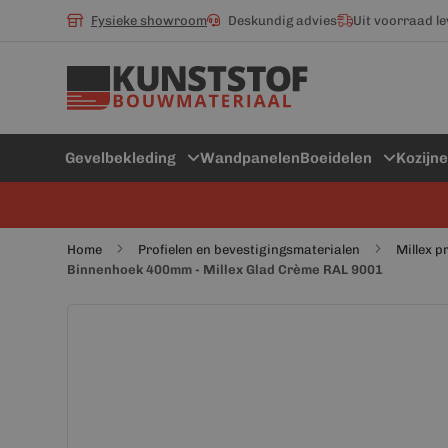
Fysieke showroom
Deskundig advies
Uit voorraad l
Gevelbekleding
Wandpanelen
Boeidelen
Kozijn
Home
Profielen en bevestigingsmaterialen
Millex p
Binnenhoek 400mm - Millex Glad Crème RAL 9001
Ga
Ga
naar
naar
het
het
einde
begin
van
van
de
de