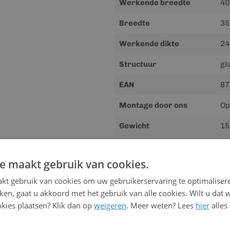
Werkende breedte
40
Breedte
35
Werkende dikte
24
Structuur
gl
EAN
87
Montage door ons
Op
Gewicht
15
e maakt gebruik van cookies.
Downloads
kt gebruik van cookies om uw gebruikerservaring te optimaliser
Meer
Handleiding
kken, gaat u akkoord met het gebruik van alle cookies. Wilt u dat 
informatie
kies plaatsen? Klik dan op
weigeren
. Meer weten? Lees
hier
alles