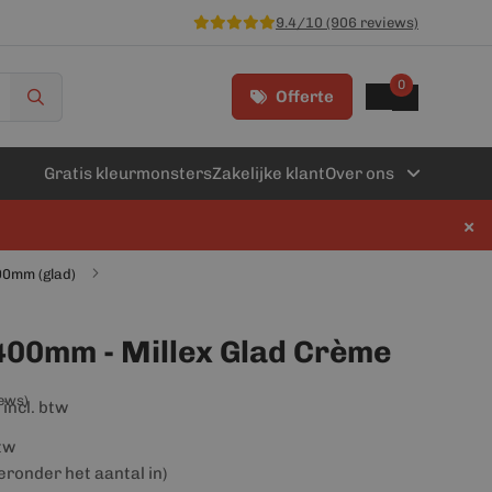
9.4/10 (906 reviews)
0
Offerte
Gratis kleurmonsters
Zakelijke klant
Over ons
×
00mm (glad)
400mm - Millex Glad Crème
iews)
incl. btw
btw
ieronder het aantal in)