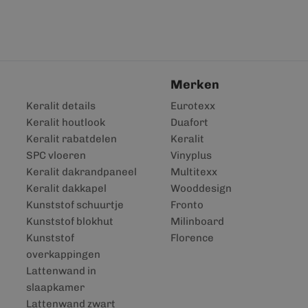
Merken
Keralit details
Eurotexx
Keralit houtlook
Duafort
Keralit rabatdelen
Keralit
SPC vloeren
Vinyplus
Keralit dakrandpaneel
Multitexx
Keralit dakkapel
Wooddesign
Kunststof schuurtje
Fronto
Kunststof blokhut
Milinboard
Kunststof
Florence
overkappingen
Lattenwand in
slaapkamer
Lattenwand zwart