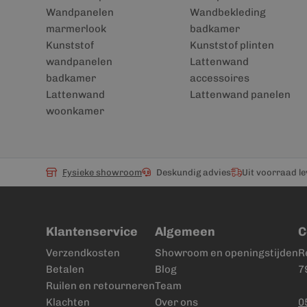
Wandpanelen
Wandbekleding
marmerlook
badkamer
Kunststof
Kunststof plinten
wandpanelen
Lattenwand
badkamer
accessoires
Lattenwand
Lattenwand panelen
woonkamer
Fysieke showroom
Deskundig advies
Uit voorraad l
Klantenservice
Algemeen
C
Verzendkosten
Showroom en openingstijden
R
Betalen
Blog
7
Ruilen en retourneren
Team
Klachten
Over ons
0