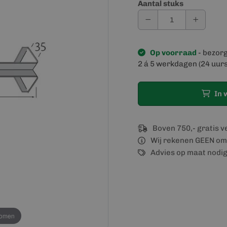
Aantal stuks
Op voorraad
- bezor
2 á 5 werkdagen (24 uurs
In 
Boven 750,- gratis 
Wij rekenen GEEN om
Advies op maat nodi
oomen