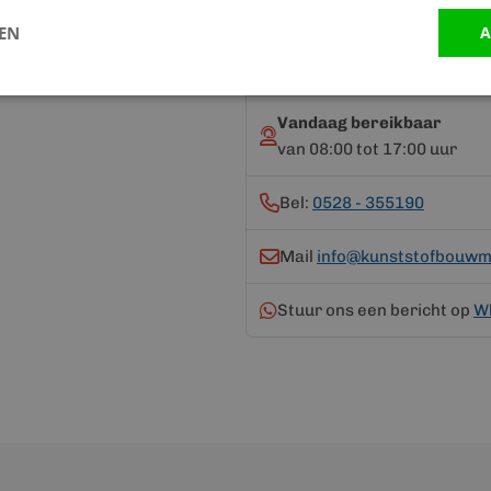
Advies nodig?
LEN
A
Neem contact op me
Vandaag bereikbaar
van 08:00 tot 17:00 uur
Bel:
0528 - 355190
Mail
info@kunststofbouwma
Stuur ons een bericht op
W