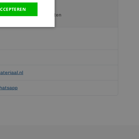
CCEPTEREN
t een van onze specialisten
teriaal.nl
hatsapp