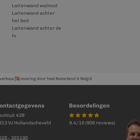
Lattenwand walnoot
Lattenwand achter
het bed
Lattenwand achter de
tv
everbaar
Levering door heel Nederland & België
ontactgegevens
Beoordelingen
echtuit 43B
913 VJ Hollandscheveld
9.4/10 (906 reviews)
528 - 355190