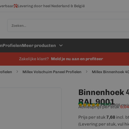
everbaar
Levering door heel Nederland & België
Zoek
en
Profielen
Meer producten
Zakelijke klant?
Meld je nu aan en profiteer
rofielen
Millex Volschuim Paneel Profielen
Millex Binnenhoek 4
Binnenhoek 
RAL 9001
Op voorraad
9,4/10
(906 rev
Adviesprijs per stuk
9,04
Prijs per stuk
7,68
incl. 
(Levering per stuk, vul h