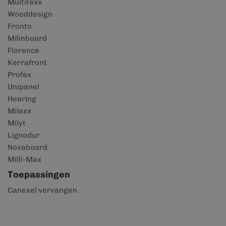
Multitexx
Wooddesign
Fronto
Milinboard
Florence
Kerrafront
Profex
Unipanel
Heering
Milexx
Milyt
Lignodur
Novaboard
Milli-Max
Toepassingen
Canexel vervangen