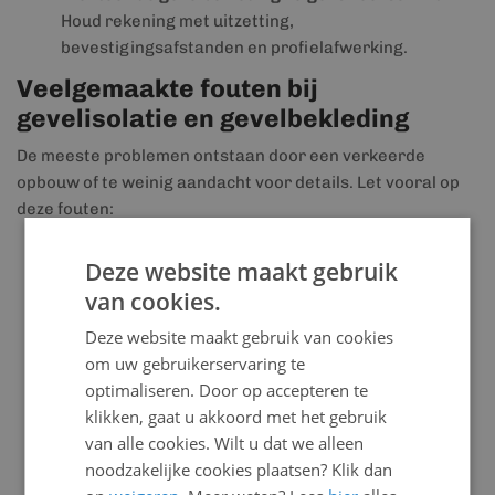
Houd rekening met uitzetting,
bevestigingsafstanden en profielafwerking.
Veelgemaakte fouten bij
gevelisolatie en gevelbekleding
De meeste problemen ontstaan door een verkeerde
opbouw of te weinig aandacht voor details. Let vooral op
deze fouten:
geen ventilatieruimte achter de gevelbekleding
Deze website maakt gebruik
houden
van cookies.
isolatie met kieren of open naden plaatsen
Deze website maakt gebruik van cookies
om uw gebruikerservaring te
verkeerde folie gebruiken
optimaliseren. Door op accepteren te
gevelbekleding te strak monteren
klikken, gaat u akkoord met het gebruik
geen rekening houden met uitzetting van materiaal
van alle cookies. Wilt u dat we alleen
noodzakelijke cookies plaatsen? Klik dan
aansluitingen rond ramen en dakranden niet goed