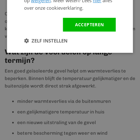
op
weigeren
. Meer weten? Lees
hier
alles
uitwerken
over onze cookieverklaring.
Ook wordt de totale dikte van de nieuwe gevel soms
onderschat. Door isolatie, regelwerk en gevelbekleding
ACCEPTEREN
komt de buitenzijde verder naar voren. Controleer daarom
vooraf of bestaande details nog passen.
ZELF INSTELLEN
Wat zijn de voordelen op lange
termijn?
Een goed geïsoleerde gevel helpt om warmteverlies te
beperken. Binnen blijft de temperatuur gelijkmatiger en de
buitenzijde wordt direct strak afgewerkt.
minder warmteverlies via de buitenmuren
een gelijkmatigere temperatuur in huis
een nieuwe uitstraling van de gevel
betere bescherming tegen weer en wind