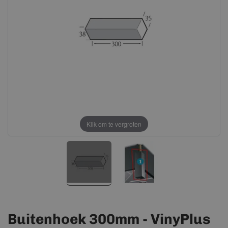
afbeeldingen-
afbeeldingen-
gallerij
gallerij
Klik om te vergroten
Buitenhoek 300mm - VinyPlus