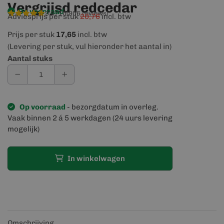
Vergrijsd redcedar
Op voorraad
9,4/10
(906 reviews)
Adviesprijs per stuk
20,76
incl. btw
Prijs per stuk
17,65
incl. btw
(Levering per stuk, vul hieronder het aantal in)
Aantal stuks
Op voorraad
- bezorgdatum in overleg.
Vaak binnen 2 á 5 werkdagen (24 uurs levering
mogelijk)
In winkelwagen
Omschrijving