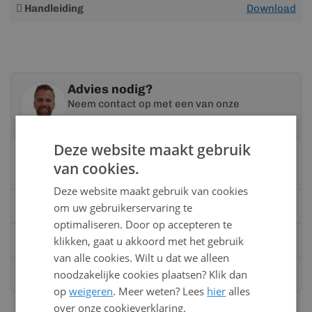
Meer
Handleiding
Download
informatie
Advies nodig?
Neem contact op met een van onze
specialisten
Deze website maakt gebruik
Vandaag bereikbaar
van cookies.
van 08:00 tot 17:00 uur
Deze website maakt gebruik van cookies
Bel:
0528 - 355190
om uw gebruikerservaring te
optimaliseren. Door op accepteren te
klikken, gaat u akkoord met het gebruik
Mail
info@kunststofbouwmateriaal.nl
van alle cookies. Wilt u dat we alleen
noodzakelijke cookies plaatsen? Klik dan
Stuur ons een bericht op
Whatsapp
op
weigeren
. Meer weten? Lees
hier
alles
over onze cookieverklaring.