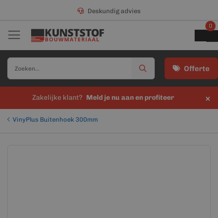
Deskundig advies
0
Offerte
×
Zakelijke klant?
Meld je nu aan en profiteer
VinyPlus Buitenhoek 300mm
Ga
Ga
naar
naar
het
het
einde
begin
van
van
de
de