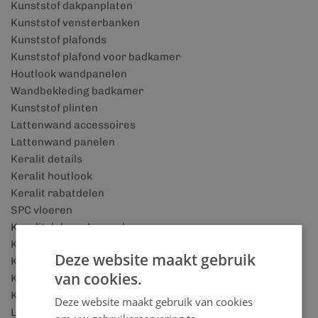
Kunststof dakpanplaten
Kunststof vensterbanken
Kunststof plafonds
Kunststof plafond voor badkamer
Houtlook wandpanelen
Wandbekleding badkamer
Kunststof plinten
Lattenwand accessoires
Lattenwand panelen
Keralit details
Keralit houtlook
Keralit rabatdelen
SPC vloeren
Keralit dakrandpaneel
Keralit dakkapel
Deze website maakt gebruik
Kunststof schuurtje
van cookies.
Kunststof blokhut
Kunststof overkappingen
Deze website maakt gebruik van cookies
Lattenwand in slaapkamer