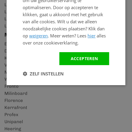
om uw gebruikerservaring te
Lattenwand zwart
optimaliseren. Door op accepteren te
Lattenwand walnoot
klikken, gaat u akkoord met het gebruik
Lattenwand achter het bed
van alle cookies. Wilt u dat we alleen
Lattenwand achter de tv
noodzakelijke cookies plaatsen? Klik dan
Merken
op
weigeren
. Meer weten? Lees
hier
alles
over onze cookieverklaring.
Eurotexx
Duafort
Keralit
ACCEPTEREN
Vinyplus
Multitexx
ZELF INSTELLEN
Wooddesign
Fronto
Milinboard
Florence
Kerrafront
Profex
Unipanel
Heering