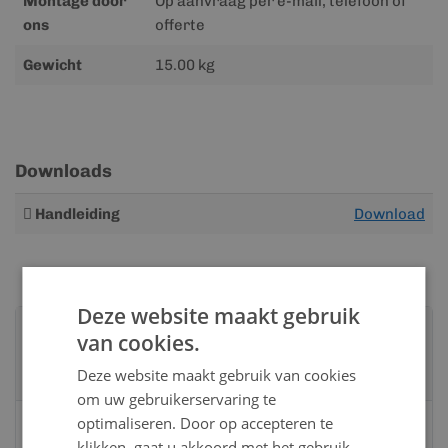
Montage door
Op aanvraag per e-mail, telefoon of
ons
offerte
Gewicht
15.00 kg
Downloads
Meer
Handleiding
Download
informatie
Deze website maakt gebruik
Advies nodig?
van cookies.
Neem contact op met een van onze
Deze website maakt gebruik van cookies
specialisten
om uw gebruikerservaring te
optimaliseren. Door op accepteren te
Vandaag bereikbaar
klikken, gaat u akkoord met het gebruik