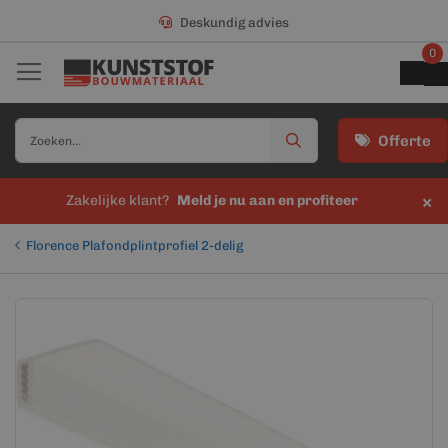
Deskundig advies
0
Offerte
×
Zakelijke klant?
Meld je nu aan en profiteer
Florence Plafondplintprofiel 2-delig
Ga
Ga
naar
naar
het
het
einde
begin
van
van
de
de