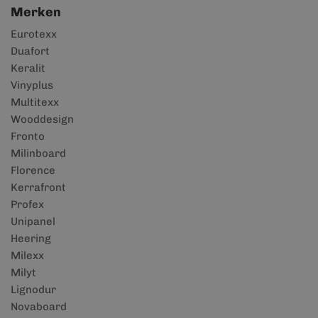
Merken
Eurotexx
Duafort
Keralit
Vinyplus
Multitexx
Wooddesign
Fronto
Milinboard
Florence
Kerrafront
Profex
Unipanel
Heering
Milexx
Milyt
Lignodur
Novaboard