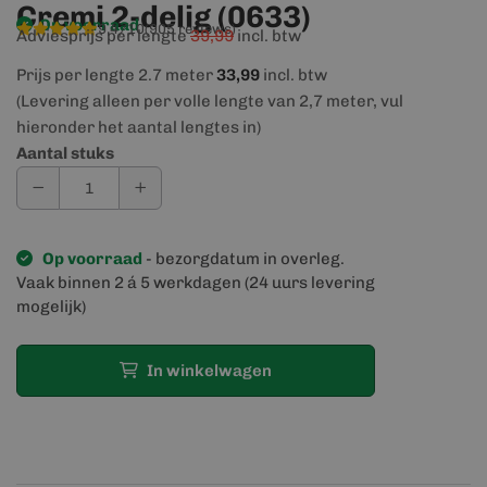
Cremi 2-delig (0633)
Op voorraad
9,4/10
(905 reviews)
Adviesprijs per lengte
39,99
incl. btw
Prijs per lengte 2.7 meter
33,99
incl. btw
(Levering alleen per volle lengte van 2,7 meter, vul
hieronder het aantal lengtes in)
Aantal stuks
Op voorraad
- bezorgdatum in overleg.
Vaak binnen 2 á 5 werkdagen (24 uurs levering
mogelijk)
In winkelwagen