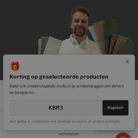
×
🎁
Korting op geselecteerde producten
Gebruik onderstaande code in je winkelwagen om direct
te besparen.
KBM3
Kopieer
© Kunststof Bouwmateriaal | Magento webwinkel realisatie door
🎁
Niet geldig in combinatie met zakelijke accounts of andere kortingen.
Kortingscode
Haan Digital
. Wij gebruiken cookies om je gebruikerservaring te
verbeteren.