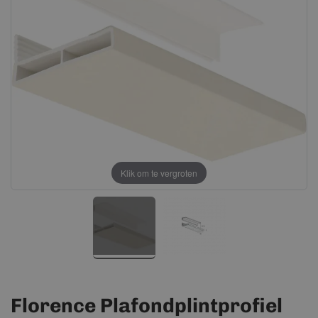
afbeeldingen-
afbeeldingen-
gallerij
gallerij
Klik om te vergroten
Florence Plafondplintprofiel