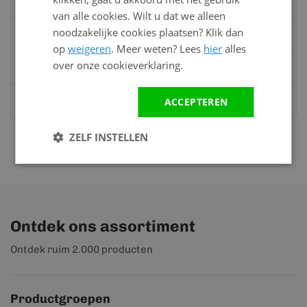
van 08:00 tot 17:00 uur
van alle cookies. Wilt u dat we alleen
noodzakelijke cookies plaatsen? Klik dan
Bel:
0528 - 355190
op
weigeren
. Meer weten? Lees
hier
alles
over onze cookieverklaring.
Mail
info@kunststofbouwmateriaal.nl
ACCEPTEREN
Stuur ons een bericht op
Whatsapp
ZELF INSTELLEN
Ontdek ons assortiment
Ontdek ruim 2.000 producten
Productgroepen