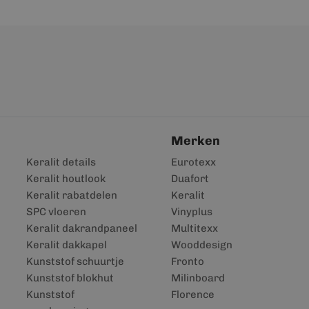
Merken
Keralit details
Eurotexx
Keralit houtlook
Duafort
Keralit rabatdelen
Keralit
SPC vloeren
Vinyplus
Keralit dakrandpaneel
Multitexx
Keralit dakkapel
Wooddesign
Kunststof schuurtje
Fronto
Kunststof blokhut
Milinboard
Kunststof
Florence