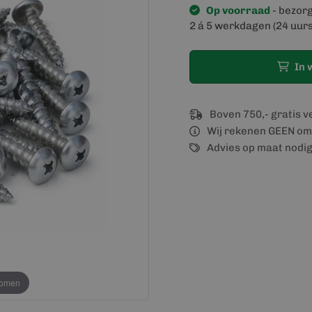
Op voorraad
- bezor
2 á 5 werkdagen (24 uurs
In 
Boven 750,- gratis 
Wij rekenen GEEN om
Advies op maat nodi
oomen