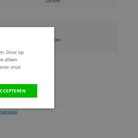
19 mm
t een van onze specialisten
en. Door op
we alleen
 over onze
CCEPTEREN
teriaal.nl
hatsapp