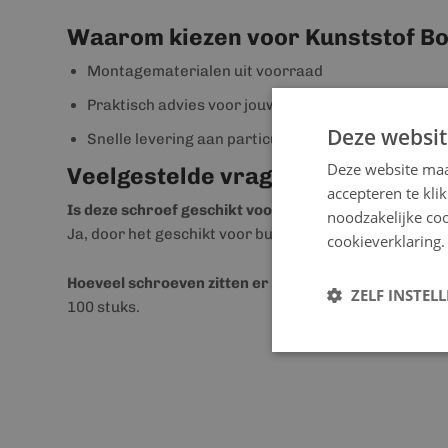
Waarom kiezen voor Kunststof B
Montagematerialen uit voorraad
Praktisch advies voor jouw project
Deze websit
Snelle levering aan particulier en professional
Deze website maa
Veelgestelde vragen
accepteren te kli
Is deze schroef geschikt voor buiten?
noodzakelijke coo
Ja, door het geschikt voor buitengebruik.
cookieverklaring.
Hoeveel schroeven zitten er in de verpakking?
ZELF INSTEL
100 stuks.