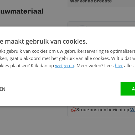
Werkende breedte
ouwmateriaal
Advies nodig?
Neem contact op me
e maakt gebruik van cookies.
kt gebruik van cookies om uw gebruikerservaring te optimaliser
kken, gaat u akkoord met het gebruik van alle cookies. Wilt u dat 
Vandaag bereikbaar
kies plaatsen? Klik dan op
weigeren
. Meer weten? Lees
hier
alles
van 08:00 tot 17:00 uur
Bel:
0528 - 355190
LEN
A
Mail
info@kunststofbouwma
Stuur ons een bericht op
W