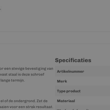
Specificaties
or een stevige bevestiging van
Meer
Artikelnummer
vast staal is deze schroef
informatie
 lange termijn.
Merk
Type product
iel of de ondergrond. Zet de
Materiaal
aien voor een strak resultaat.