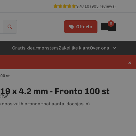
9.4/10 (905 reviews)
0
Offerte
Gratis kleurmonsters
Zakelijke klant
Over ons
×
100 st
19 x 4.2 mm - Fronto 100 st
iews)
 btw
e doos vul hieronder het aantal doosjes in)