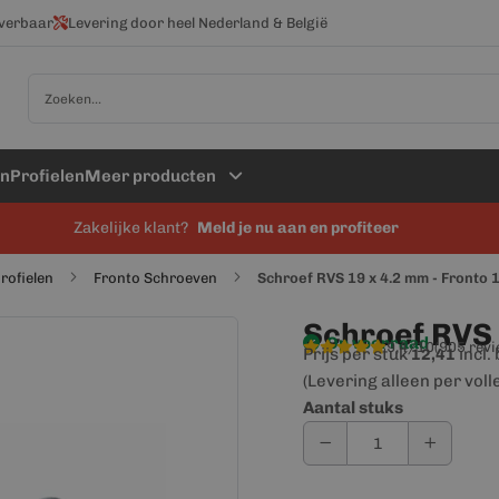
everbaar
Levering door heel Nederland & België
Zoek
en
Profielen
Meer producten
Zakelijke klant?
Meld je nu aan en profiteer
rofielen
Fronto Schroeven
Schroef RVS 19 x 4.2 mm - Fronto 
Schroef RVS 
Op voorraad
9,4/10
(905 rev
Prijs per stuk
incl.
12,41
(Levering alleen per voll
Aantal stuks