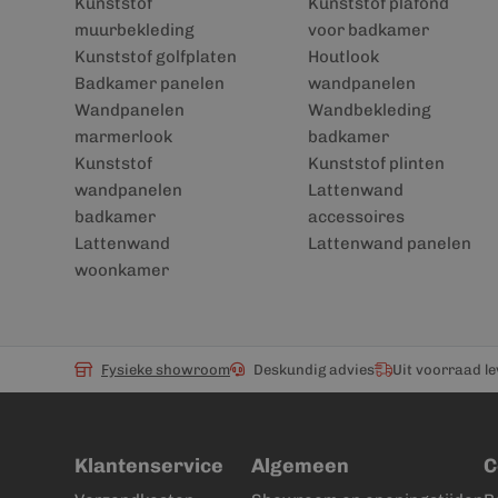
Kunststof
Kunststof plafond
muurbekleding
voor badkamer
Kunststof golfplaten
Houtlook
Badkamer panelen
wandpanelen
Wandpanelen
Wandbekleding
marmerlook
badkamer
Kunststof
Kunststof plinten
wandpanelen
Lattenwand
badkamer
accessoires
Lattenwand
Lattenwand panelen
woonkamer
Fysieke showroom
Deskundig advies
Uit voorraad l
Klantenservice
Algemeen
C