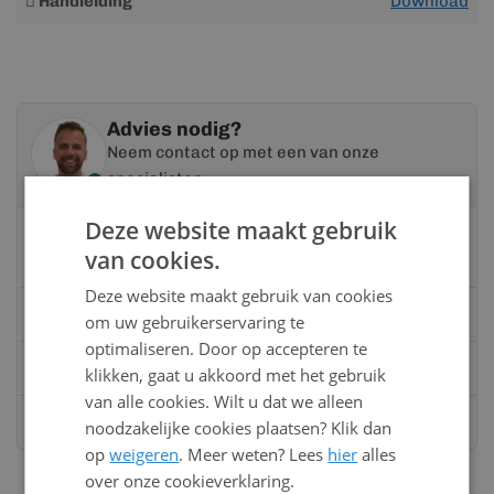
Handleiding
Download
informatie
Advies nodig?
Neem contact op met een van onze
specialisten
Deze website maakt gebruik
Vandaag bereikbaar
van cookies.
van 08:00 tot 17:00 uur
Deze website maakt gebruik van cookies
Bel:
0528 - 355190
om uw gebruikerservaring te
optimaliseren. Door op accepteren te
Mail
info@kunststofbouwmateriaal.nl
klikken, gaat u akkoord met het gebruik
van alle cookies. Wilt u dat we alleen
Stuur ons een bericht op
Whatsapp
noodzakelijke cookies plaatsen? Klik dan
op
weigeren
. Meer weten? Lees
hier
alles
over onze cookieverklaring.