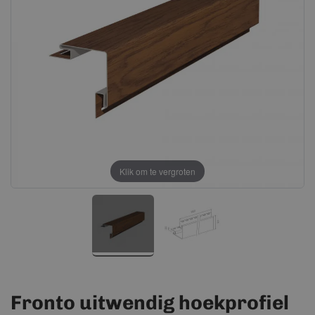
afbeeldingen-
afbeeldingen-
gallerij
gallerij
Klik om te vergroten
Fronto uitwendig hoekprofiel