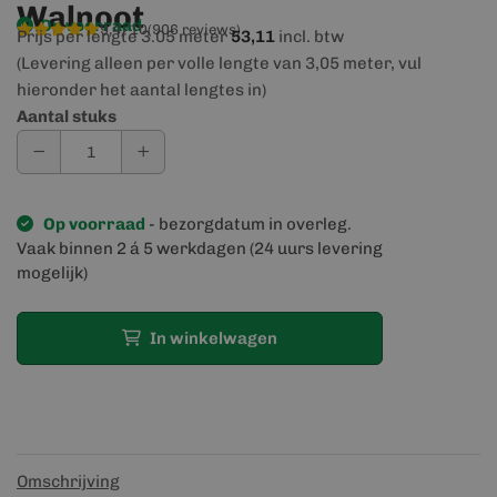
Walnoot
Op voorraad
9,4/10
(906 reviews)
Prijs per lengte 3.05 meter
53,11
incl. btw
(Levering alleen per volle lengte van 3,05 meter, vul
hieronder het aantal lengtes in)
Aantal stuks
Op voorraad
- bezorgdatum in overleg.
Vaak binnen 2 á 5 werkdagen (24 uurs levering
mogelijk)
In winkelwagen
Omschrijving