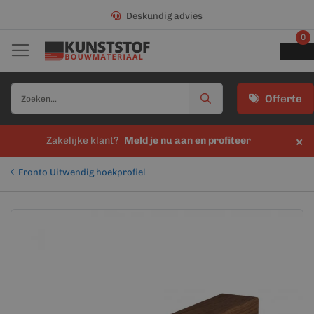
Deskundig advies
0
Offerte
×
Zakelijke klant?
Meld je nu aan en profiteer
Fronto Uitwendig hoekprofiel
Ga
Ga
naar
naar
het
het
einde
begin
van
van
de
de