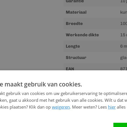
Garantie
10 
Materiaal
kun
Breedte
10
Werkende dikte
15
Lengte
6 m
Structuur
gla
EAN
87
Montage door ons
Op 
e maakt gebruik van cookies.
Gewicht
15.
kt gebruik van cookies om uw gebruikerservaring te optimaliser
kken, gaat u akkoord met het gebruik van alle cookies. Wilt u dat 
kies plaatsen? Klik dan op
weigeren
. Meer weten? Lees
hier
alles
Advies nodig?