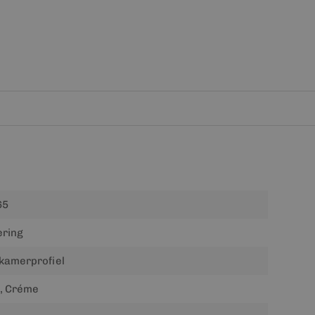
65
ering
kamerprofiel
, Créme