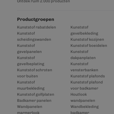
Ontdek ruim 2.000 producten
Productgroepen
Kunststof rabatdelen
Kunststof
Kunststof
gevelbekleding
scheidingswanden
Kunststof kozijnen
Kunststof
Kunststof boeidelen
gevelpanelen
Kunststof
Kunststof
dakpanplaten
gevelbeplating
Kunststof
Kunststof schroten
vensterbanken
voor buiten
Kunststof plafonds
Kunststof
Kunststof plafond
muurbekleding
voor badkamer
Kunststof golfplaten
Houtlook
Badkamer panelen
wandpanelen
Wandpanelen
Wandbekleding
marmerlook
badkamer