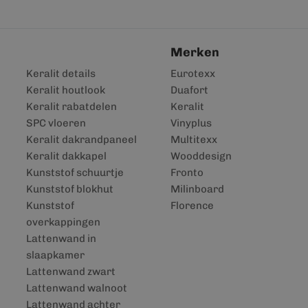
Merken
Keralit details
Eurotexx
Keralit houtlook
Duafort
Keralit rabatdelen
Keralit
SPC vloeren
Vinyplus
Keralit dakrandpaneel
Multitexx
Keralit dakkapel
Wooddesign
Kunststof schuurtje
Fronto
Kunststof blokhut
Milinboard
Kunststof
Florence
overkappingen
Lattenwand in
slaapkamer
Lattenwand zwart
Lattenwand walnoot
Lattenwand achter