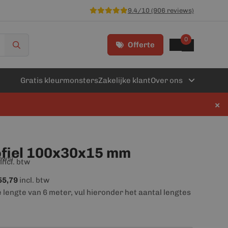
9.4/10 (906 reviews)
0
Offerte
Gratis kleurmonsters
Zakelijke klant
Over ons
×
fiel 100x30x15 mm
iews)
incl. btw
55,79
incl. btw
e lengte van 6 meter, vul hieronder het aantal lengtes