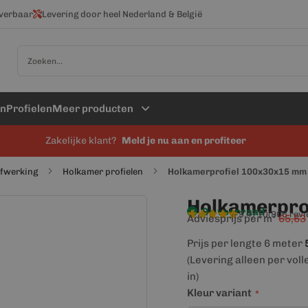
everbaar
Levering door heel Nederland & België
Zoek
en
Profielen
Meer producten
Zakelijke klant?
Meld je nu aan en profiteer
afwerking
Holkamer profielen
Holkamerprofiel 100x30x15 mm
Holkamerpro
Op voorraad
9,4/10
(906 rev
Adviesprijs per m²
65,63
Prijs per lengte 6 meter
(Levering alleen per voll
in)
Kleur variant