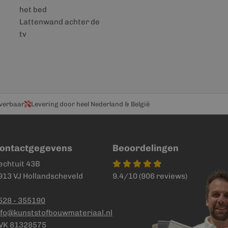
het bed
Lattenwand achter de
tv
everbaar
Levering door heel Nederland & België
ontactgegevens
Beoordelingen
echtuit 43B
913 VJ Hollandscheveld
9.4/10 (906 reviews)
528 - 355190
nfo@kunststofbouwmateriaal.nl
VK 81328575