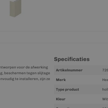
Specificaties
 ontworpen voor de afwerking
Meer
Artikelnummer
72
ng, beschermen tegen slijtage
informatie
oudig te installeren, zijn ze
Merk
He
Type product
hol
Kleur
Wit