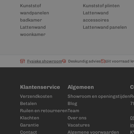
Kunststof
Kunststof plinten
wandpanelen
Lattenwand
badkamer
accessoires
Lattenwand
Lattenwand panelen
woonkamer
Fysieke showroom
Deskundig advies
Uit voorraad l
Klantenservice
Algemeen
C
Verzendkosten
Showroom en openingstijden
R
Betalen
Blog
7
Ruilen en retourneren
Team
Klachten
Over ons
0
Garantie
Vacatures
i
Contact
Algemene voorwaarden
K