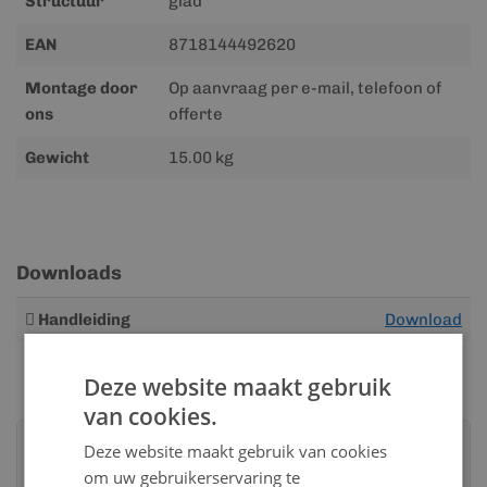
Structuur
glad
EAN
8718144492620
Montage door
Op aanvraag per e-mail, telefoon of
ons
offerte
Gewicht
15.00 kg
Downloads
Meer
Handleiding
Download
informatie
Deze website maakt gebruik
van cookies.
Advies nodig?
Deze website maakt gebruik van cookies
Neem contact op met een van onze
om uw gebruikerservaring te