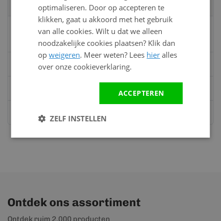
specialisten
optimaliseren. Door op accepteren te
klikken, gaat u akkoord met het gebruik
Vandaag bereikbaar
van alle cookies. Wilt u dat we alleen
van 08:00 tot 17:00 uur
noodzakelijke cookies plaatsen? Klik dan
op
weigeren
. Meer weten? Lees
hier
alles
Bel:
0528 - 355190
over onze cookieverklaring.
Mail
info@kunststofbouwmateriaal.nl
ACCEPTEREN
Stuur ons een bericht op
Whatsapp
ZELF INSTELLEN
Ontdek ons assortiment
Ontdek ruim 2.000 producten