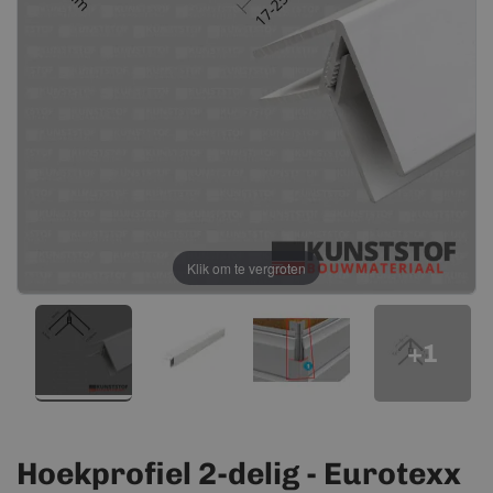
afbeeldingen-
afbeeldingen-
gallerij
gallerij
Klik om te vergroten
+1
Hoekprofiel 2-delig - Eurotexx