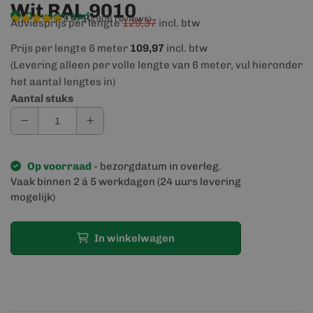
Wit RAL 9010
Op voorraad
9,4/10
(906 reviews)
Adviesprijs per lengte
129,37
incl. btw
Prijs per lengte 6 meter
109,97
incl. btw
(Levering alleen per volle lengte van 6 meter, vul hieronder
het aantal lengtes in)
Aantal stuks
Op voorraad
- bezorgdatum in overleg.
Vaak binnen 2 á 5 werkdagen (24 uurs levering
mogelijk)
In winkelwagen