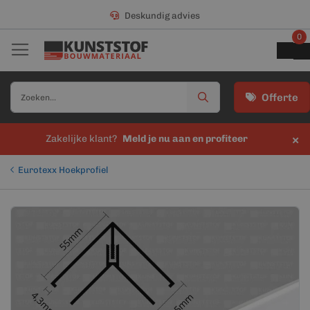
Deskundig advies
0
Offerte
×
Zakelijke klant?
Meld je nu aan en profiteer
Eurotexx Hoekprofiel
Ga
Ga
naar
naar
het
het
einde
begin
van
van
de
de