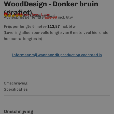
WoodDesign - Donker bruin
(grafiet)
Tijdelijk niet leverbaar
9,4/10
(906 reviews)
Adviesprijs per lengte
113,00
incl. btw
Prijs per lengte 6 meter
113,87
incl. btw
(Levering alleen per volle lengte van 6 meter, vul hieronder
het aantal lengtes in)
Informeer mij wanneer dit product op voorraad is
Omschrijving
Specificaties
Omschrijving