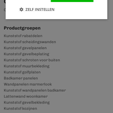
Ontdek ons assortiment
ZELF INSTELLEN
Ontdek ruim 2.000 producten
Productgroepen
Kunststof rabatdelen
Kunststof scheidingswanden
Kunststof gevelpanelen
Kunststof gevelbeplating
Kunststof schroten voor buiten
Kunststof muurbekleding
Kunststof golfplaten
Badkamer panelen
Wandpanelen marmerlook
Kunststof wandpanelen badkamer
Lattenwand woonkamer
Kunststof gevelbekleding
Kunststof kozijnen