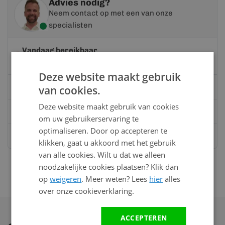
Advies nodig?
Neem contact op met een van onze
specialisten
Vandaag bereikbaar
van 08:00 tot 17:00 uur
Deze website maakt gebruik
Bel:
0528 - 355190
van cookies.
Deze website maakt gebruik van cookies
Mail
info@kunststofbouwmateriaal.nl
om uw gebruikerservaring te
optimaliseren. Door op accepteren te
Stuur ons een bericht op
Whatsapp
klikken, gaat u akkoord met het gebruik
van alle cookies. Wilt u dat we alleen
noodzakelijke cookies plaatsen? Klik dan
op
weigeren
. Meer weten? Lees
hier
alles
over onze cookieverklaring.
ACCEPTEREN