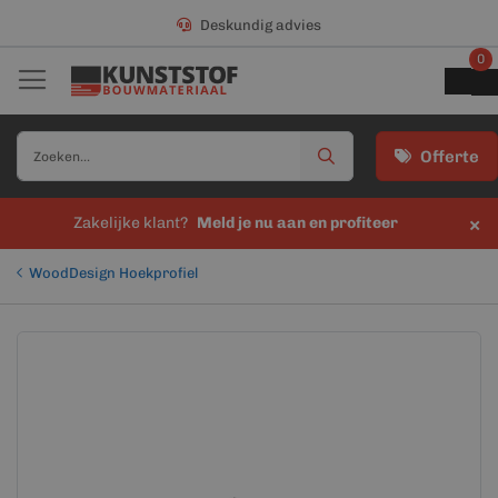
Deskundig advies
0
Offerte
×
Zakelijke klant?
Meld je nu aan en profiteer
WoodDesign Hoekprofiel
Ga
Ga
naar
naar
het
het
einde
begin
van
van
de
de