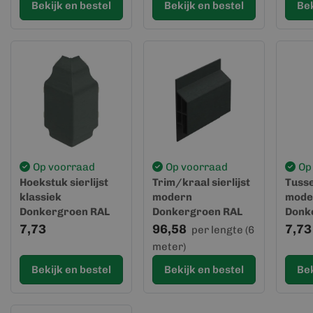
Bekijk en bestel
Bekijk en bestel
Bek
Op voorraad
Op voorraad
Op
Hoekstuk sierlijst
Trim/kraal sierlijst
Tusse
klassiek
modern
mode
Donkergroen RAL
Donkergroen RAL
Donk
6009 - Keralit (2852)
6009 - Keralit (2851)
6009 
7,73
96,58
7,73
per lengte (6
meter)
Bekijk en bestel
Bekijk en bestel
Bek