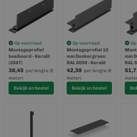
Op voorraad
Op voorraad
Op
Montageprofiel
Montageprofiel 10
Monta
boeiboord - Keralit
mm Donkergroen
mm D
(2887)
RAL 6009 - Keralit
RAL 6
(2867)
(2877
38,45
42,39
51,7
per lengte (6
per lengte (6
meter)
meter)
meter
Bekijk en bestel
Bekijk en bestel
Bek