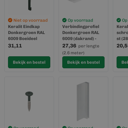
Niet op voorraad
Op voorraad
Op
Keralit Eindkap
Verbindingprofiel
Keral
Donkergroen RAL
Donkergroen RAL
schr
6009 Boeideel
6009 (dakrand) -
st (2
(2844)
Keralit (0420)
31,11
27,36
20,5
per lengte
(2.6 meter)
Bekijk en bestel
Bekijk en bestel
Bek