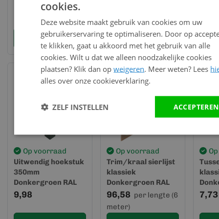
cookies.
6009 (dakrand) -
6009 (dakrand) -
58,19
54,00
9,63
per lengte (6
per lengte (6
Keralit (2833)
Keralit (2843)
Deze website maakt gebruik van cookies om uw
meter)
meter)
gebruikerservaring te optimaliseren. Door op accept
Bekijk en bestel
Bekijk en bestel
Bek
te klikken, gaat u akkoord met het gebruik van alle
cookies. Wilt u dat we alleen noodzakelijke cookies
plaatsen? Klik dan op
weigeren
. Meer weten? Lees
hi
alles over onze cookieverklaring.
ZELF INSTELLEN
ACCEPTEREN
Op voorraad
Op voorraad
Op
Uitwendig hoekstuk
Trim/kraal sierlijst
Tusse
350mm
klassiek
klass
Donkergroen RAL
Donkergroen RAL
Donk
6009 - Keralit (2847)
6009 - Keralit (2850)
6009 
9,98
96,58
7,73
per lengte (6
meter)