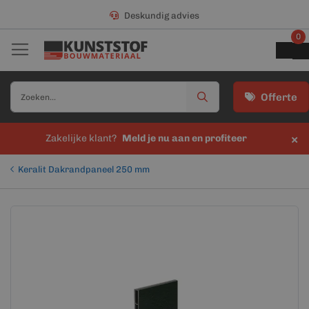
Deskundig advies
0
Offerte
×
Zakelijke klant?
Meld je nu aan en profiteer
Keralit Dakrandpaneel 250 mm
Ga
Ga
naar
naar
het
het
einde
begin
van
van
de
de