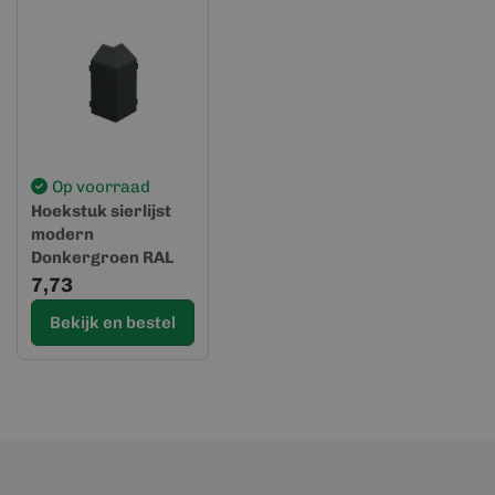
Op voorraad
Hoekstuk sierlijst
modern
Donkergroen RAL
6009 - Keralit (2854)
7,73
Bekijk en bestel