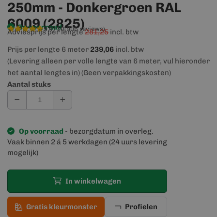
250mm - Donkergroen RAL
6009 (2825)
Op voorraad
9,4/10
(906 reviews)
Adviesprijs per lengte
281,25
incl. btw
Prijs per lengte 6 meter
239,06
incl. btw
(Levering alleen per volle lengte van 6 meter, vul hieronder
het aantal lengtes in) (Geen verpakkingskosten)
Aantal stuks
Op voorraad
- bezorgdatum in overleg.
Vaak binnen 2 á 5 werkdagen (24 uurs levering
mogelijk)
In winkelwagen
Gratis kleurmonster
Profielen