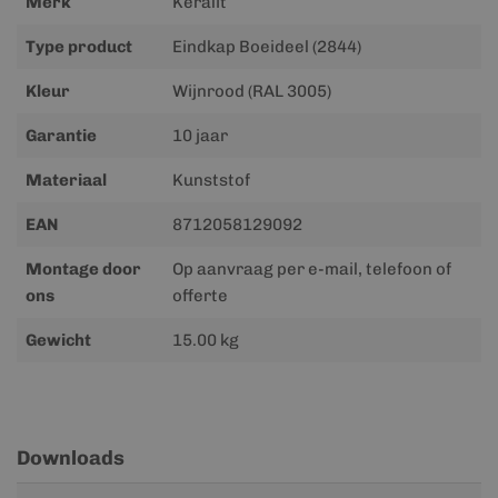
Merk
Keralit
Type product
Eindkap Boeideel (2844)
Kleur
Wijnrood (RAL 3005)
Garantie
10 jaar
Materiaal
Kunststof
EAN
8712058129092
Montage door
Op aanvraag per e-mail, telefoon of
ons
offerte
Gewicht
15.00 kg
Downloads
Meer