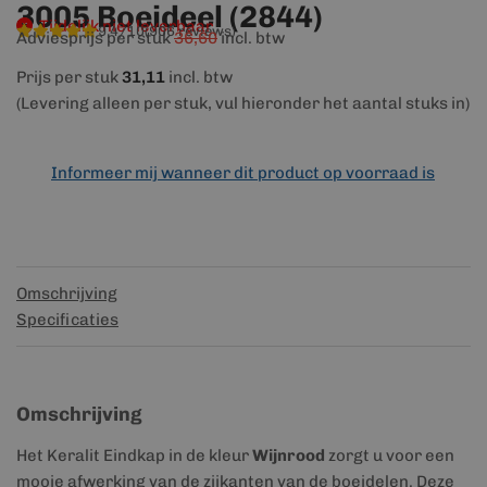
3005 Boeideel (2844)
Tijdelijk niet leverbaar
9,4/10
(906 reviews)
Adviesprijs per stuk
36,60
incl. btw
Prijs per stuk
31,11
incl. btw
(Levering alleen per stuk, vul hieronder het aantal stuks in)
Informeer mij wanneer dit product op voorraad is
Omschrijving
Specificaties
Omschrijving
Het Keralit Eindkap in de kleur
Wijnrood
zorgt u voor een
mooie afwerking van de zijkanten van de boeidelen. Deze