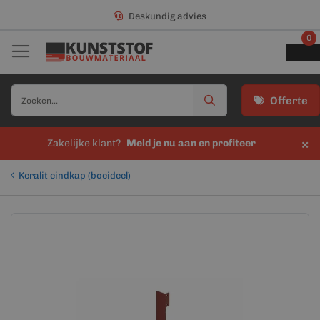
Deskundig advies
0
Offerte
×
Zakelijke klant?
Meld je nu aan en profiteer
Keralit eindkap (boeideel)
Ga
Ga
naar
naar
het
het
einde
begin
van
van
de
de