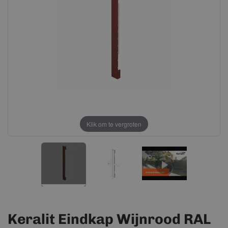
afbeeldingen-
afbeeldingen-
gallerij
gallerij
Klik om te vergroten
Keralit Eindkap Wijnrood RAL