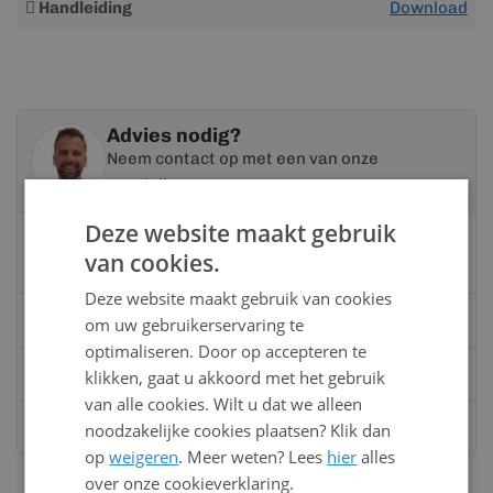
Handleiding
Download
informatie
Advies nodig?
Neem contact op met een van onze
specialisten
Deze website maakt gebruik
Vandaag bereikbaar
van cookies.
van 08:00 tot 17:00 uur
Deze website maakt gebruik van cookies
Bel:
0528 - 355190
om uw gebruikerservaring te
optimaliseren. Door op accepteren te
Mail
info@kunststofbouwmateriaal.nl
klikken, gaat u akkoord met het gebruik
van alle cookies. Wilt u dat we alleen
Stuur ons een bericht op
Whatsapp
noodzakelijke cookies plaatsen? Klik dan
op
weigeren
. Meer weten? Lees
hier
alles
over onze cookieverklaring.