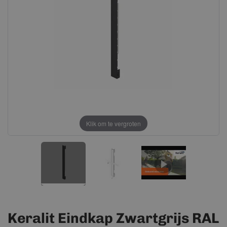
afbeeldingen-
afbeeldingen-
gallerij
gallerij
Klik om te vergroten
Keralit Eindkap Zwartgrijs RAL