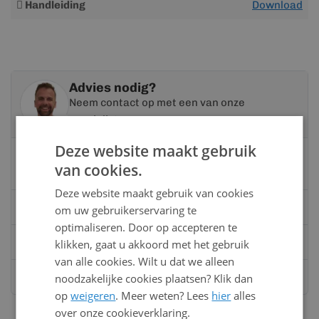
Handleiding
Download
informatie
Advies nodig?
Neem contact op met een van onze
specialisten
Deze website maakt gebruik
Vandaag bereikbaar
van cookies.
van 08:00 tot 17:00 uur
Deze website maakt gebruik van cookies
Bel:
0528 - 355190
om uw gebruikerservaring te
optimaliseren. Door op accepteren te
Mail
info@kunststofbouwmateriaal.nl
klikken, gaat u akkoord met het gebruik
van alle cookies. Wilt u dat we alleen
Stuur ons een bericht op
Whatsapp
noodzakelijke cookies plaatsen? Klik dan
op
weigeren
. Meer weten? Lees
hier
alles
over onze cookieverklaring.