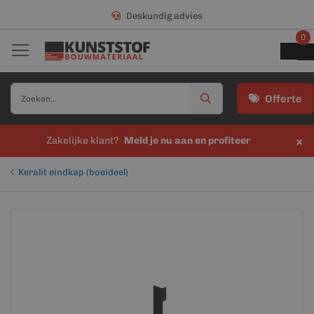
Deskundig advies
0
Offerte
×
Zakelijke klant?
Meld je nu aan en profiteer
Keralit eindkap (boeideel)
Ga
Ga
naar
naar
het
het
einde
begin
van
van
de
de