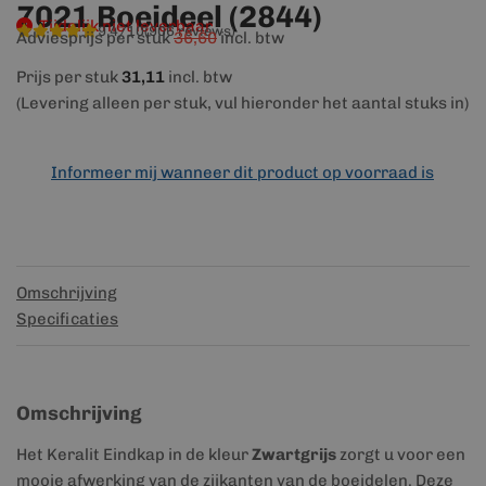
7021 Boeideel (2844)
Tijdelijk niet leverbaar
9,4/10
(906 reviews)
Adviesprijs per stuk
36,60
incl. btw
Prijs per stuk
31,11
incl. btw
(Levering alleen per stuk, vul hieronder het aantal stuks in)
Informeer mij wanneer dit product op voorraad is
Omschrijving
Specificaties
Omschrijving
Het Keralit Eindkap in de kleur
Zwartgrijs
zorgt u voor een
mooie afwerking van de zijkanten van de boeidelen. Deze