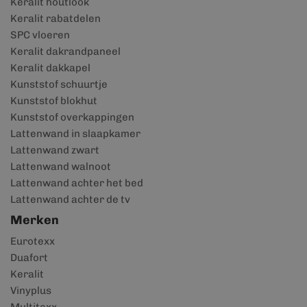
Keralit houtlook
Keralit rabatdelen
SPC vloeren
Keralit dakrandpaneel
Keralit dakkapel
Kunststof schuurtje
Kunststof blokhut
Kunststof overkappingen
Lattenwand in slaapkamer
Lattenwand zwart
Lattenwand walnoot
Lattenwand achter het bed
Lattenwand achter de tv
Merken
Eurotexx
Duafort
Keralit
Vinyplus