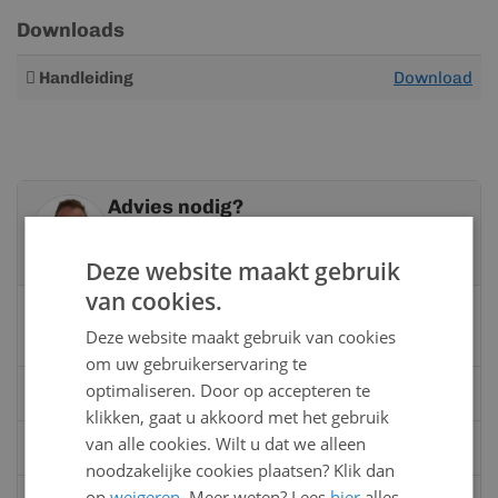
Downloads
Meer
Handleiding
Download
informatie
Advies nodig?
Neem contact op met een van onze
specialisten
Deze website maakt gebruik
van cookies.
Vandaag bereikbaar
Deze website maakt gebruik van cookies
van 08:00 tot 17:00 uur
om uw gebruikerservaring te
optimaliseren. Door op accepteren te
Bel:
0528 - 355190
klikken, gaat u akkoord met het gebruik
van alle cookies. Wilt u dat we alleen
Mail
info@kunststofbouwmateriaal.nl
noodzakelijke cookies plaatsen? Klik dan
op
weigeren
. Meer weten? Lees
hier
alles