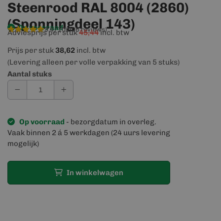
Steenrood RAL 8004 (2860)
(Sponningdeel 143)
Op voorraad
9,4/10
(906 reviews)
Adviesprijs per stuk
45,44
incl. btw
Prijs per stuk
38,62
incl. btw
(Levering alleen per volle verpakking van 5 stuks)
Aantal stuks
Op voorraad
- bezorgdatum in overleg.
Vaak binnen 2 á 5 werkdagen (24 uurs levering
mogelijk)
In winkelwagen