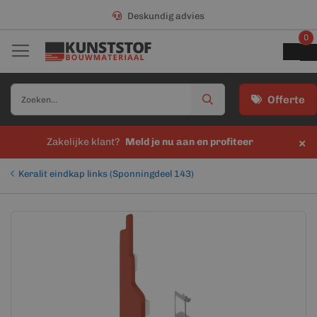
Deskundig advies
0
Offerte
×
Zakelijke klant?
Meld je nu aan en profiteer
Keralit eindkap links (Sponningdeel 143)
Ga
Ga
naar
naar
het
het
einde
begin
van
van
de
de