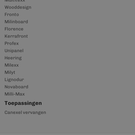
Multitexx
Wooddesign
Fronto
Milinboard
Florence
Kerrafront
Profex
Unipanel
Heering
Milexx
Milyt
Lignodur
Novaboard
Milli-Max
Toepassingen
Canexel vervangen