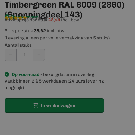
Timbergreen RAL 6009 (2860)
(Sponningdeel 143)
Op voorraad
9,4/10
(906 reviews)
Adviesprijs per stuk
45,44
incl. btw
Prijs per stuk
38,62
incl. btw
(Levering alleen per volle verpakking van 5 stuks)
Aantal stuks
Op voorraad
- bezorgdatum in overleg.
Vaak binnen 2 á 5 werkdagen (24 uurs levering
mogelijk)
In winkelwagen