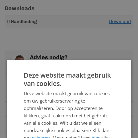
Downloads
Meer
Handleiding
Download
informatie
Advies nodig?
Neem contact op met een van onze
specialisten
Deze website maakt gebruik
van cookies.
Vandaag bereikbaar
Deze website maakt gebruik van cookies
van 08:00 tot 17:00 uur
om uw gebruikerservaring te
optimaliseren. Door op accepteren te
Bel:
0528 - 355190
klikken, gaat u akkoord met het gebruik
van alle cookies. Wilt u dat we alleen
Mail
info@kunststofbouwmateriaal.nl
noodzakelijke cookies plaatsen? Klik dan
op
weigeren
. Meer weten? Lees
hier
alles