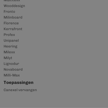
Multitexx
Wooddesign
Fronto
Milinboard
Florence
Kerrafront
Profex
Unipanel
Heering
Milexx
Milyt
Lignodur
Novaboard
Milli-Max
Toepassingen
Canexel vervangen