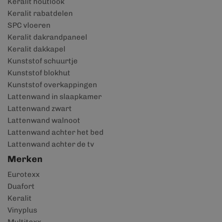
Keralit houtlook
Keralit rabatdelen
SPC vloeren
Keralit dakrandpaneel
Keralit dakkapel
Kunststof schuurtje
Kunststof blokhut
Kunststof overkappingen
Lattenwand in slaapkamer
Lattenwand zwart
Lattenwand walnoot
Lattenwand achter het bed
Lattenwand achter de tv
Merken
Eurotexx
Duafort
Keralit
Vinyplus