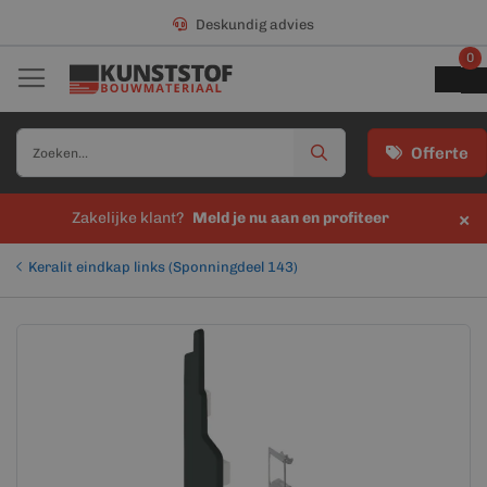
Deskundig advies
0
Offerte
×
Zakelijke klant?
Meld je nu aan en profiteer
Keralit eindkap links (Sponningdeel 143)
Ga
Ga
naar
naar
het
het
einde
begin
van
van
de
de