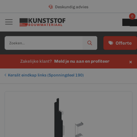
Deskundig advies
0
Offerte
×
Zakelijke klant?
Meld je nu aan en profiteer
Keralit eindkap links (Sponningdeel 190)
Ga
Ga
naar
naar
het
het
einde
begin
van
van
de
de