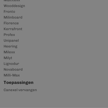
Multitexx
Wooddesign
Fronto
Milinboard
Florence
Kerrafront
Profex
Unipanel
Heering
Milexx
Milyt
Lignodur
Novaboard
Milli-Max
Toepassingen
Canexel vervangen