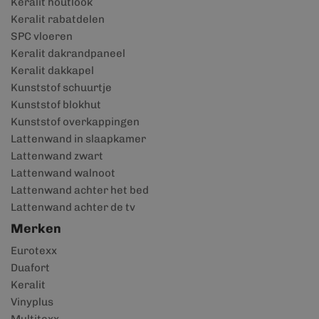
Keralit houtlook
Keralit rabatdelen
SPC vloeren
Keralit dakrandpaneel
Keralit dakkapel
Kunststof schuurtje
Kunststof blokhut
Kunststof overkappingen
Lattenwand in slaapkamer
Lattenwand zwart
Lattenwand walnoot
Lattenwand achter het bed
Lattenwand achter de tv
Merken
Eurotexx
Duafort
Keralit
Vinyplus