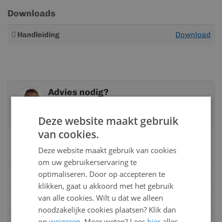
Downloads
Meer
Handleiding
Download
informatie
Advies nodig?
Neem contact op met een van onze
specialisten
Deze website maakt gebruik
van cookies.
Vandaag bereikbaar
Deze website maakt gebruik van cookies
van 08:00 tot 17:00 uur
om uw gebruikerservaring te
optimaliseren. Door op accepteren te
Bel:
0528 - 355190
klikken, gaat u akkoord met het gebruik
van alle cookies. Wilt u dat we alleen
Mail
info@kunststofbouwmateriaal.nl
noodzakelijke cookies plaatsen? Klik dan
op
weigeren
. Meer weten? Lees
hier
alles