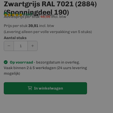
Zwartgrijs RAL 7021 (2884)
(Sponningdeel 190)
Op voorraad
9,4/10
(905 reviews)
Adviesprijs per stuk
46,95
incl. btw
Prijs per stuk
39,91
incl. btw
(Levering alleen per volle verpakking van 5 stuks)
Aantal stuks
Op voorraad
- bezorgdatum in overleg.
Vaak binnen 2 á 5 werkdagen (24 uurs levering
mogelijk)
In winkelwagen