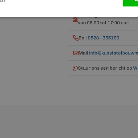
Vandaag bereikbaar
van 08:00 tot 17:00 uur
Bel:
0528 - 355190
Mail
info@kunststofbouwma
Stuur ons een bericht op
W