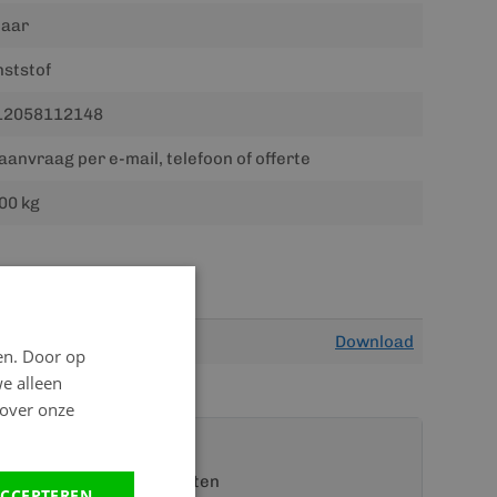
jaar
ststof
12058112148
aanvraag per e-mail, telefoon of offerte
00 kg
Download
en. Door op
we alleen
 over onze
t een van onze specialisten
CCEPTEREN