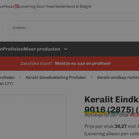
everbaar
Levering door heel Nederland & België
Zoek
en
Profielen
Meer producten
Zakelijke klant?
Meld je nu aan en profiteer
profielen
Keralit Gevelbekleding Profielen
Keralit eindkap recht
el 177)
Keralit Eind
9016 (2875) 
Op voorraad
9,4/10
(905 rev
Adviesprijs per stuk
46,
Prijs per stuk
39,27
incl.
(Levering alleen per voll