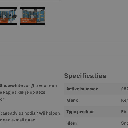
Specificaties
Snowwhite
zorgt u voor een
Meer
Artikelnummer
28
 kapjes klik je op deze
informatie
or.
Merk
Ker
Type product
Ein
ntageadvies nodig? Wij helpen
r een e-mail naar
Kleur
Sno