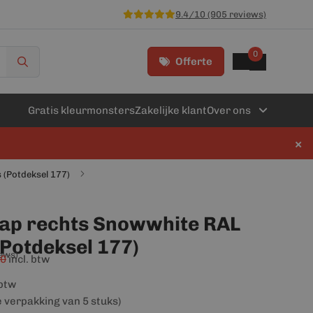
9.4/10 (905 reviews)
0
Offerte
Gratis kleurmonsters
Zakelijke klant
Over ons
×
s (Potdeksel 177)
kap rechts Snowwhite RAL
(Potdeksel 177)
iews)
20
incl. btw
 btw
e verpakking van 5 stuks)