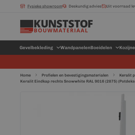
Fysieke showroom
Deskundig advies
Uit voorraad l
Gevelbekleding
Wandpanelen
Boeidelen
Kozijn
Home
Profielen en bevestigingsmaterialen
Keralit 
Keralit Eindkap rechts Snowwhite RAL 9016 (2875) (Potdeks
Ga
Ga
naar
naar
het
het
einde
begin
van
van
de
de