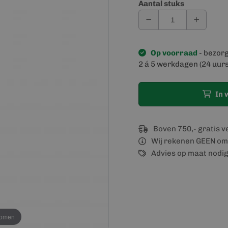
Aantal stuks
Op voorraad
- bezor
2 á 5 werkdagen (24 uurs
In 
Boven 750,- gratis 
Wij rekenen GEEN om
Advies op maat nodi
oomen