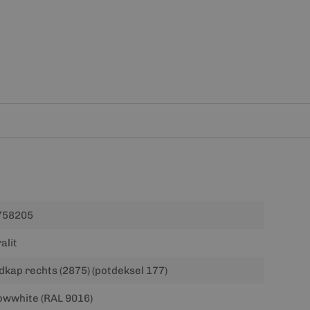
758205
alit
dkap rechts (2875) (potdeksel 177)
wwhite (RAL 9016)