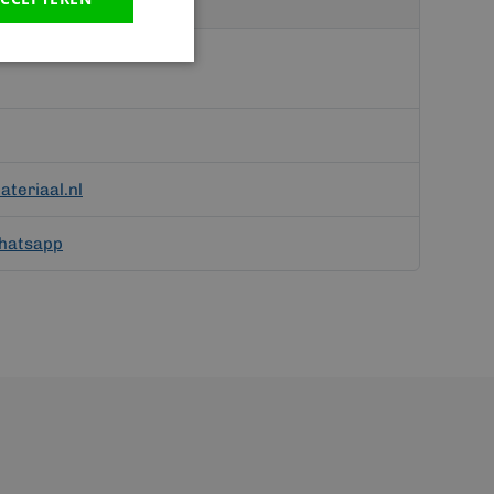
teriaal.nl
hatsapp