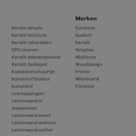
Merken
Keralit details
Eurotexx
Keralit houtlook
Duafort
Keralit rabatdelen
Keralit
SPC vloeren
Vinyplus
Keralit dakrandpaneel
Multitexx
Keralit dakkapel
Wooddesign
Kunststof schuurtje
Fronto
Kunststof blokhut
Milinboard
Kunststof
Florence
overkappingen
Lattenwand in
slaapkamer
Lattenwand zwart
Lattenwand walnoot
Lattenwand achter