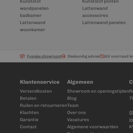
Kunststof
Kunststof plinten
wandpanelen
Lattenwand
badkamer
accessoires
Lattenwand
Lattenwand panelen
woonkamer
Fysieke showroom
Deskundig advies
Uit voorraad l
Klantenservice
Algemeen
C
Verzendkosten
Showroom en openingstijden
R
Betalen
Blog
7
Ruilen en retourneren
Team
Klachten
Over ons
0
Garantie
Vacatures
i
Contact
Algemene voorwaarden
K