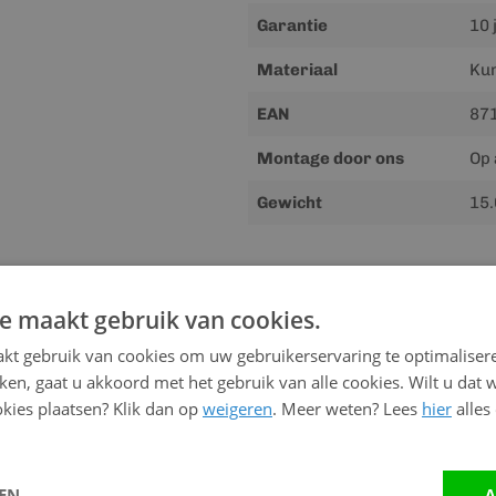
Garantie
10 
Materiaal
Kun
EAN
87
Montage door ons
Op 
Gewicht
15.
Downloads
e maakt gebruik van cookies.
Meer
Handleiding
kt gebruik van cookies om uw gebruikerservaring te optimaliser
informatie
kken, gaat u akkoord met het gebruik van alle cookies. Wilt u dat 
kies plaatsen? Klik dan op
weigeren
. Meer weten? Lees
hier
alles
Advies nodig?
Neem contact op me
LEN
A