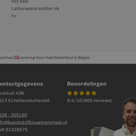
het bed
Lattenwand achter de
tv
everbaar
Levering door heel Nederland & België
ontactgegevens
Beoordelingen
echtuit 43B
913 VJ Hollandscheveld
9.4/10 (905 reviews)
528 - 355190
nfo@kunststofbouwmateriaal.nl
VK 81328575