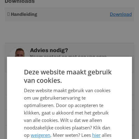
Downloads
Meer
Handleiding
Download
informatie
Advies nodig?
Neem contact op met een van onze
specialisten
Deze website maakt gebruik
van cookies.
Vandaag bereikbaar
van 08:00 tot 17:00 uur
Deze website maakt gebruik van cookies
om uw gebruikerservaring te
Bel:
0528 - 355190
optimaliseren. Door op accepteren te
klikken, gaat u akkoord met het gebruik
Mail
info@kunststofbouwmateriaal.nl
van alle cookies. Wilt u dat we alleen
noodzakelijke cookies plaatsen? Klik dan
Stuur ons een bericht op
Whatsapp
op
weigeren
. Meer weten? Lees
hier
alles