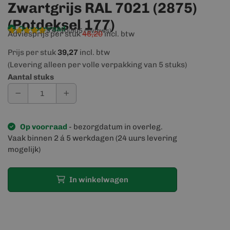
Zwartgrijs RAL 7021 (2875)
(Potdeksel 177)
Op voorraad
9,4/10
(905 reviews)
Adviesprijs per stuk
46,20
incl. btw
Prijs per stuk
39,27
incl. btw
(Levering alleen per volle verpakking van 5 stuks)
Aantal stuks
Op voorraad
- bezorgdatum in overleg.
Vaak binnen 2 á 5 werkdagen (24 uurs levering
mogelijk)
In winkelwagen