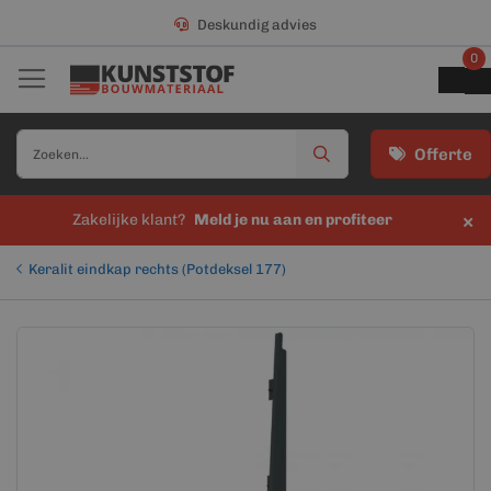
Deskundig advies
0
Offerte
×
Zakelijke klant?
Meld je nu aan en profiteer
Keralit eindkap rechts (Potdeksel 177)
Ga
Ga
naar
naar
het
het
einde
begin
van
van
de
de