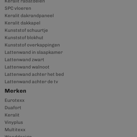
Keralit rabatdelen
SPC vloeren
Keralit dakrandpaneel
Keralit dakkapel
Kunststof schuurtje
Kunststof blokhut
Kunststof overkappingen
Lattenwand in slaapkamer
Lattenwand zwart
Lattenwand walnoot
Lattenwand achter het bed
Lattenwand achter de tv
Merken
Eurotexx
Duafort
Keralit
Vinyplus
Multitexx