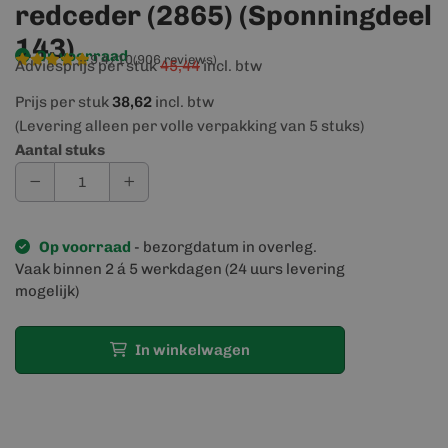
redceder (2865) (Sponningdeel
143)
Op voorraad
9,4/10
(906 reviews)
Adviesprijs per stuk
45,44
incl. btw
Prijs per stuk
38,62
incl. btw
(Levering alleen per volle verpakking van 5 stuks)
Aantal stuks
Op voorraad
- bezorgdatum in overleg.
Vaak binnen 2 á 5 werkdagen (24 uurs levering
mogelijk)
In winkelwagen