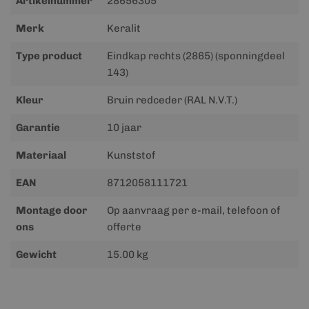
Artikelnummer
28656305
informatie
Merk
Keralit
Type product
Eindkap rechts (2865) (sponningdeel
143)
Kleur
Bruin redceder (RAL N.V.T.)
Garantie
10 jaar
Materiaal
Kunststof
EAN
8712058111721
Montage door
Op aanvraag per e-mail, telefoon of
ons
offerte
Gewicht
15.00 kg