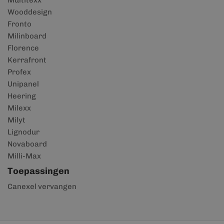
Multitexx
Wooddesign
Fronto
Milinboard
Florence
Kerrafront
Profex
Unipanel
Heering
Milexx
Milyt
Lignodur
Novaboard
Milli-Max
Toepassingen
Canexel vervangen