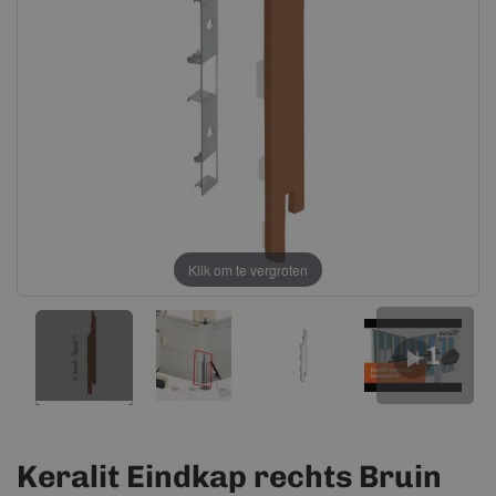
afbeeldingen-
afbeeldingen-
gallerij
gallerij
Klik om te vergroten
+1
Keralit Eindkap rechts Bruin