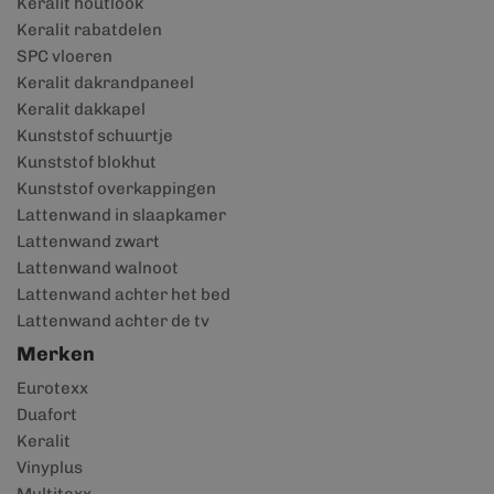
Keralit houtlook
Keralit rabatdelen
SPC vloeren
Keralit dakrandpaneel
Keralit dakkapel
Kunststof schuurtje
Kunststof blokhut
Kunststof overkappingen
Lattenwand in slaapkamer
Lattenwand zwart
Lattenwand walnoot
Lattenwand achter het bed
Lattenwand achter de tv
Merken
Eurotexx
Duafort
Keralit
Vinyplus