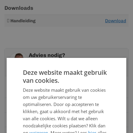
Downloads
Meer
Handleiding
Download
informatie
Advies nodig?
Neem contact op met een van onze
specialisten
Deze website maakt gebruik
van cookies.
Vandaag bereikbaar
Deze website maakt gebruik van cookies
van 08:00 tot 17:00 uur
om uw gebruikerservaring te
optimaliseren. Door op accepteren te
Bel:
0528 - 355190
klikken, gaat u akkoord met het gebruik
van alle cookies. Wilt u dat we alleen
Mail
info@kunststofbouwmateriaal.nl
noodzakelijke cookies plaatsen? Klik dan
op
weigeren
. Meer weten? Lees
hier
alles