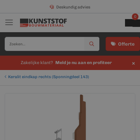
Deskundig advies
0
Offerte
×
Zakelijke klant?
Meld je nu aan en profiteer
Keralit eindkap rechts (Sponningdeel 143)
Ga
Ga
naar
naar
het
het
einde
begin
van
van
de
de