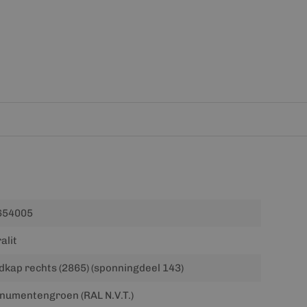
654005
alit
dkap rechts (2865) (sponningdeel 143)
umentengroen (RAL N.V.T.)