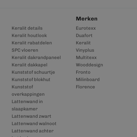
Merken
Keralit details
Eurotexx
Keralit houtlook
Duafort
Keralit rabatdelen
Keralit
SPC vloeren
Vinyplus
Keralit dakrandpaneel
Multitexx
Keralit dakkapel
Wooddesign
Kunststof schuurtje
Fronto
Kunststof blokhut
Milinboard
Kunststof
Florence
overkappingen
Lattenwand in
slaapkamer
Lattenwand zwart
Lattenwand walnoot
Lattenwand achter