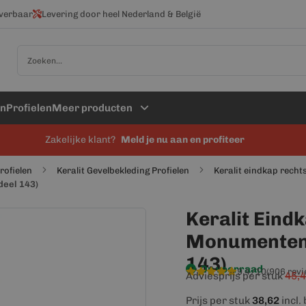
everbaar
Levering door heel Nederland & België
Zoek
en
Profielen
Meer producten
Zakelijke klant?
Meld je nu aan en profiteer
profielen
Keralit Gevelbekleding Profielen
Keralit eindkap recht
deel 143)
Keralit Eind
Monumenteng
143)
Op voorraad
9,4/10
(906 rev
Adviesprijs per stuk
45,
Prijs per stuk
38,62
incl.