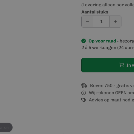
(Levering alleen per voll
Aantal stuks
Op voorraad
- bezor
2 á 5 werkdagen (24 uurs
In 
Boven 750,- gratis 
Wij rekenen GEEN om
Advies op maat nodi
oomen