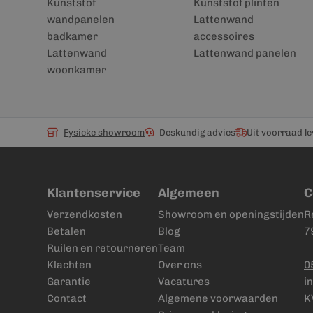
Kunststof
Kunststof plinten
wandpanelen
Lattenwand
badkamer
accessoires
Lattenwand
Lattenwand panelen
woonkamer
Fysieke showroom
Deskundig advies
Uit voorraad l
Klantenservice
Algemeen
C
Verzendkosten
Showroom en openingstijden
R
Betalen
Blog
7
Ruilen en retourneren
Team
Klachten
Over ons
0
Garantie
Vacatures
i
Contact
Algemene voorwaarden
K