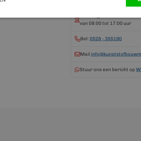
Vandaag bereikbaar
van 08:00 tot 17:00 uur
Bel:
0528 - 355190
Mail
info@kunststofbouwma
Stuur ons een bericht op
W