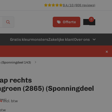
9.4/10 (906 reviews)
0
Offerte
Gratis kleurmonsters
Zakelijke klant
Over ons
×
s (Sponningdeel 143)
kap rechts
roen (2865) (Sponningdeel
iews)
44
incl. btw
 btw