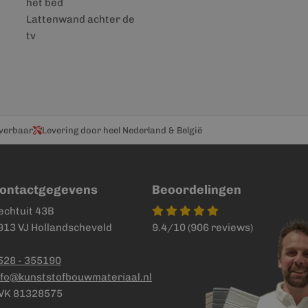
het bed
Lattenwand achter de
tv
everbaar
Levering door heel Nederland & België
ontactgegevens
Beoordelingen
echtuit 43B
913 VJ Hollandscheveld
9.4/10 (906 reviews)
528 - 355190
nfo@kunststofbouwmateriaal.nl
VK 81328575