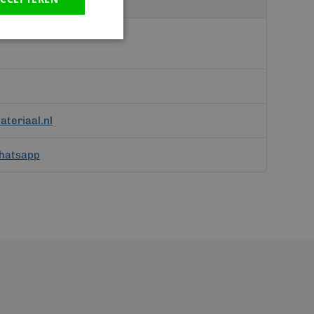
teriaal.nl
hatsapp