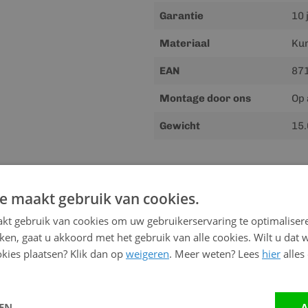
Garantie
10 
Materiaal
Kun
EAN
87
Montage door ons
Op 
Gewicht
15.
Downloads
e maakt gebruik van cookies.
Meer
Handleiding
kt gebruik van cookies om uw gebruikerservaring te optimaliser
informatie
kken, gaat u akkoord met het gebruik van alle cookies. Wilt u dat 
kies plaatsen? Klik dan op
weigeren
. Meer weten? Lees
hier
alles
Advies nodig?
Neem contact op me
LEN
A