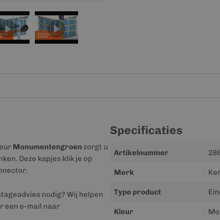
Specificaties
leur
Monumentengroen
zorgt u
Meer
Artikelnummer
28
ken. Deze kapjes klik je op
informatie
nnector.
Merk
Ker
Type product
Ein
ntageadvies nodig? Wij helpen
r een e-mail naar
Kleur
Mon