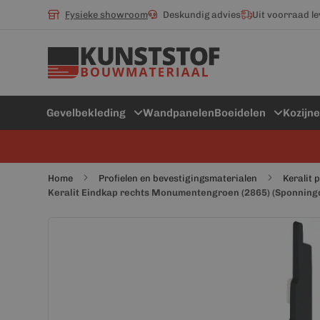
Fysieke showroom
Deskundig advies
Uit voorraad l
Gevelbekleding
Wandpanelen
Boeidelen
Kozijn
Home
Profielen en bevestigingsmaterialen
Keralit 
Keralit Eindkap rechts Monumentengroen (2865) (Sponning
Ga
Ga
naar
naar
het
het
einde
begin
van
van
de
de