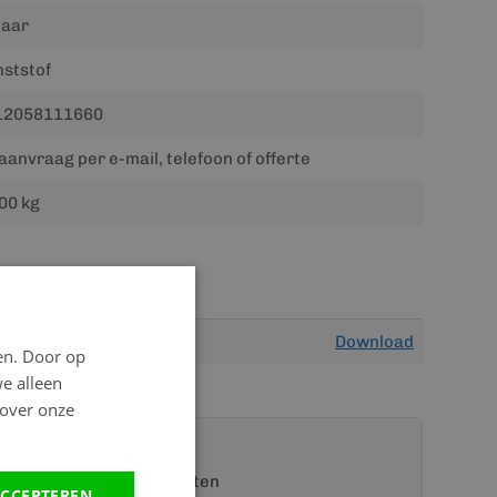
jaar
ststof
12058111660
aanvraag per e-mail, telefoon of offerte
00 kg
Download
en. Door op
we alleen
 over onze
t een van onze specialisten
CCEPTEREN