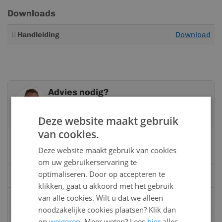
Downloads
Meer
Handleiding
Download
informatie
Advies nodig?
Neem contact op met een van onze
specialisten
Deze website maakt gebruik
van cookies.
Vandaag bereikbaar
Deze website maakt gebruik van cookies
van 08:00 tot 17:00 uur
om uw gebruikerservaring te
optimaliseren. Door op accepteren te
Bel:
0528 - 355190
klikken, gaat u akkoord met het gebruik
van alle cookies. Wilt u dat we alleen
Mail
info@kunststofbouwmateriaal.nl
noodzakelijke cookies plaatsen? Klik dan
op
weigeren
. Meer weten? Lees
hier
alles