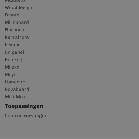
Multitexx
Wooddesign
Fronto
Milinboard
Florence
Kerrafront
Profex
Unipanel
Heering
Milexx
Milyt
Lignodur
Novaboard
Milli-Max
Toepassingen
Canexel vervangen