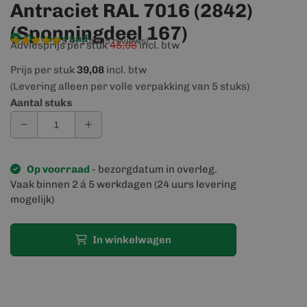
Antraciet RAL 7016 (2842)
(Sponningdeel 167)
Op voorraad
9,4/10
(905 reviews)
Adviesprijs per stuk
45,98
incl. btw
Prijs per stuk
39,08
incl. btw
(Levering alleen per volle verpakking van 5 stuks)
Aantal stuks
Op voorraad
- bezorgdatum in overleg.
Vaak binnen 2 á 5 werkdagen (24 uurs levering
mogelijk)
In winkelwagen