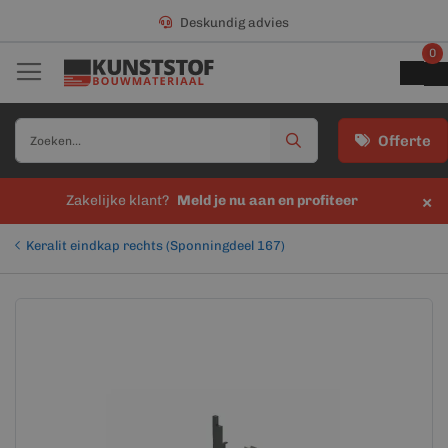
Deskundig advies
0
Offerte
×
Zakelijke klant?
Meld je nu aan en profiteer
Keralit eindkap rechts (Sponningdeel 167)
Ga
Ga
naar
naar
het
het
einde
begin
van
van
de
de