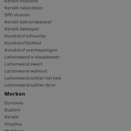
Keralit houtlook
Keralit rabatdelen
SPC vloeren
Keralit dakrandpaneel
Keralit dakkapel
Kunststof schuurtje
Kunststof blokhut
Kunststof overkappingen
Lattenwand in slaapkamer
Lattenwand zwart
Lattenwand walnoot
Lattenwand achter het bed
Lattenwand achter de tv
Merken
Eurotexx
Duafort
Keralit
Vinyplus