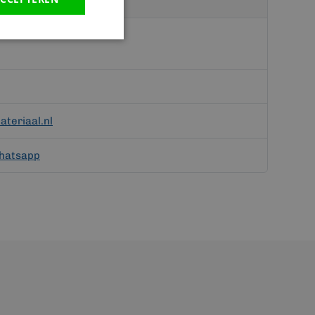
teriaal.nl
hatsapp