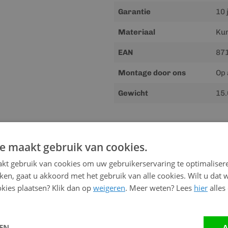
Garantie
10 
Materiaal
Kun
EAN
87
Montage door ons
Op 
Gewicht
15.
Downloads
e maakt gebruik van cookies.
Meer
Handleiding
kt gebruik van cookies om uw gebruikerservaring te optimaliser
informatie
kken, gaat u akkoord met het gebruik van alle cookies. Wilt u dat 
kies plaatsen? Klik dan op
weigeren
. Meer weten? Lees
hier
alles
Advies nodig?
Neem contact op me
LEN
A