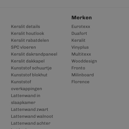
Merken
Keralit details
Eurotexx
Keralit houtlook
Duafort
Keralit rabatdelen
Keralit
SPC vloeren
Vinyplus
Keralit dakrandpaneel
Multitexx
Keralit dakkapel
Wooddesign
Kunststof schuurtje
Fronto
Kunststof blokhut
Milinboard
Kunststof
Florence
overkappingen
Lattenwand in
slaapkamer
Lattenwand zwart
Lattenwand walnoot
Lattenwand achter