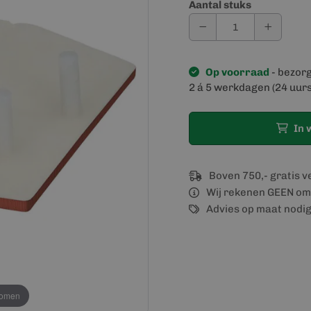
Aantal stuks
Op voorraad
- bezor
2 á 5 werkdagen (24 uurs
In 
Boven 750,- gratis 
Wij rekenen GEEN om
Advies op maat nodi
oomen