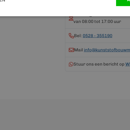
Vandaag bereikbaar
van 08:00 tot 17:00 uur
Bel:
0528 - 355190
Mail
info@kunststofbouwma
Stuur ons een bericht op
W