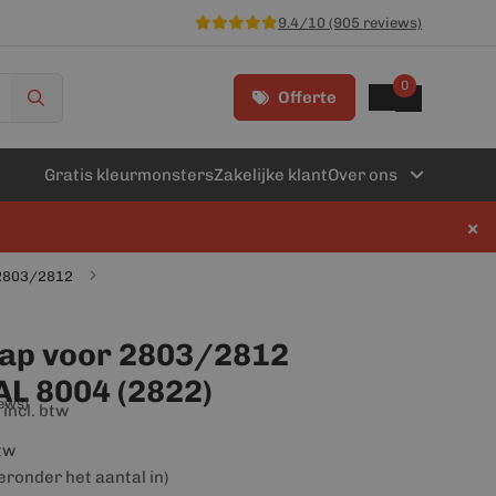
9.4/10 (905 reviews)
0
Offerte
Gratis kleurmonsters
Zakelijke klant
Over ons
×
 2803/2812
kap voor 2803/2812
AL 8004 (2822)
iews)
incl. btw
btw
ieronder het aantal in)