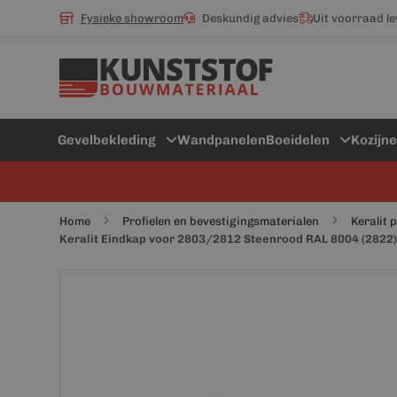
Fysieke showroom
Deskundig advies
Uit voorraad l
Gevelbekleding
Wandpanelen
Boeidelen
Kozijn
Home
Profielen en bevestigingsmaterialen
Keralit 
Keralit Eindkap voor 2803/2812 Steenrood RAL 8004 (2822)
Ga
Ga
naar
naar
het
het
einde
begin
van
van
de
de