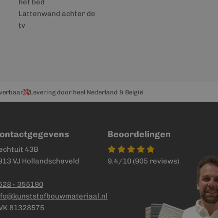
het bed
Lattenwand achter de
tv
everbaar
Levering door heel Nederland & België
ontactgegevens
Beoordelingen
echtuit 43B
913 VJ Hollandscheveld
9.4/10 (905 reviews)
528 - 355190
nfo@kunststofbouwmateriaal.nl
VK 81328575