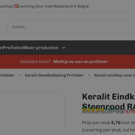
everbaar
Levering door heel Nederland & België
Zoek
en
Profielen
Meer producten
Zakelijke klant?
Meld je nu aan en profiteer
profielen
Keralit Gevelbekleding Profielen
Keralit eindkap voor
Keralit Eind
Steenrood R
Op voorraad
9,4/10
(905 rev
Adviesprijs per stuk
6,78
Prijs per stuk
5,76
incl. 
(Levering per stuk, vul h