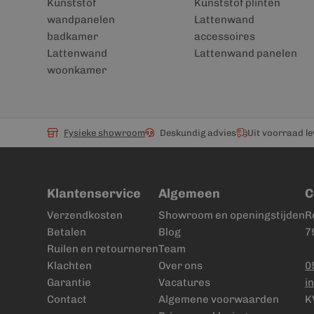
Kunststof
Kunststof plinten
wandpanelen
Lattenwand
badkamer
accessoires
Lattenwand
Lattenwand panelen
woonkamer
Fysieke showroom
Deskundig advies
Uit voorraad l
Klantenservice
Algemeen
C
Verzendkosten
Showroom en openingstijden
R
Betalen
Blog
7
Ruilen en retourneren
Team
Klachten
Over ons
0
Garantie
Vacatures
i
Contact
Algemene voorwaarden
K