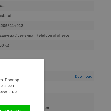
jaar
ststof
12058114012
aanvraag per e-mail, telefoon of offerte
00 kg
Download
en. Door op
we alleen
 over onze
t een van onze specialisten
CCEPTEREN