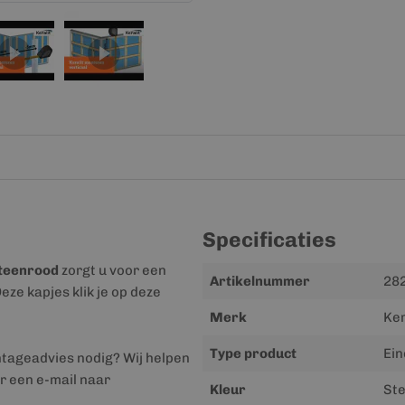
Specificaties
teenrood
zorgt u voor een
Meer
Artikelnummer
28
ze kapjes klik je op deze
informatie
Merk
Ker
Type product
Ein
ntageadvies nodig? Wij helpen
r een e-mail naar
Kleur
Ste