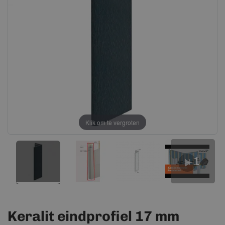
afbeeldingen-
afbeeldingen-
gallerij
gallerij
Klik om te vergroten
+1
Keralit eindprofiel 17 mm