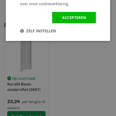
over onze cookieverklaring.
ACCEPTEREN
Profielen & accessoires
ZELF INSTELLEN
Op voorraad
Keralit Basis
eindprofiel (2807)
23,24
per lengte (4
meter)