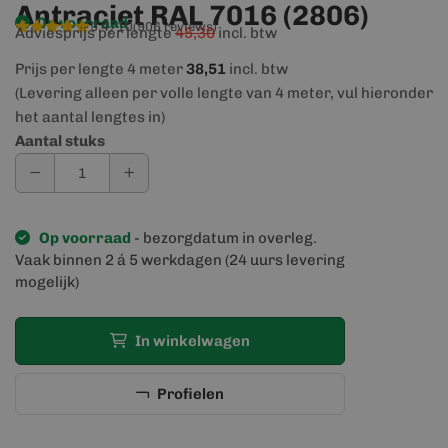
Antraciet RAL 7016 (2806)
Op voorraad
9,4/10
(906 reviews)
Adviesprijs per lengte
45,30
incl. btw
Prijs per lengte 4 meter
38,51
incl. btw
(Levering alleen per volle lengte van 4 meter, vul hieronder
het aantal lengtes in)
Aantal stuks
Op voorraad
- bezorgdatum in overleg.
Vaak binnen 2 á 5 werkdagen (24 uurs levering
mogelijk)
In winkelwagen
Profielen