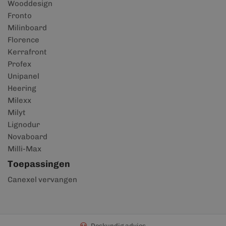
Wooddesign
Fronto
Milinboard
Florence
Kerrafront
Profex
Unipanel
Heering
Milexx
Milyt
Lignodur
Novaboard
Milli-Max
Toepassingen
Canexel vervangen
Deskundig advies