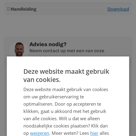
Meer
Handleiding
Download
informatie
Advies nodig?
Neem contact op met een van onze
specialisten
Deze website maakt gebruik
Vandaag bereikbaar
van cookies.
van 08:00 tot 17:00 uur
Deze website maakt gebruik van cookies
Bel:
0528 - 355190
om uw gebruikerservaring te
optimaliseren. Door op accepteren te
Mail
info@kunststofbouwmateriaal.nl
klikken, gaat u akkoord met het gebruik
van alle cookies. Wilt u dat we alleen
Stuur ons een bericht op
Whatsapp
noodzakelijke cookies plaatsen? Klik dan
op
weigeren
. Meer weten? Lees
hier
alles