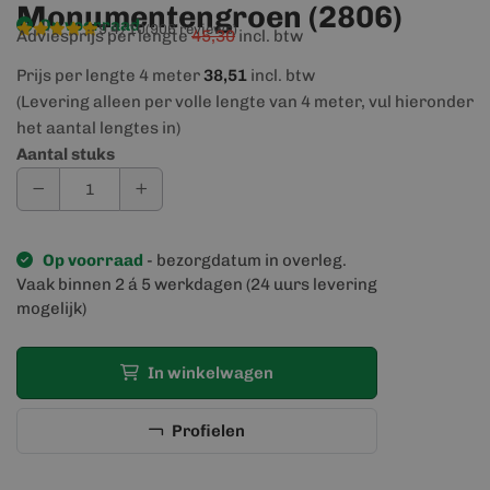
Monumentengroen (2806)
Op voorraad
9,4/10
(906 reviews)
Adviesprijs per lengte
45,30
incl. btw
Prijs per lengte 4 meter
38,51
incl. btw
(Levering alleen per volle lengte van 4 meter, vul hieronder
het aantal lengtes in)
Aantal stuks
Op voorraad
- bezorgdatum in overleg.
Vaak binnen 2 á 5 werkdagen (24 uurs levering
mogelijk)
In winkelwagen
Profielen