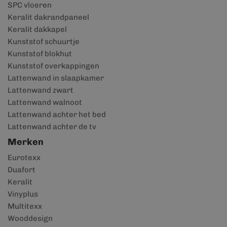
SPC vloeren
Keralit dakrandpaneel
Keralit dakkapel
Kunststof schuurtje
Kunststof blokhut
Kunststof overkappingen
Lattenwand in slaapkamer
Lattenwand zwart
Lattenwand walnoot
Lattenwand achter het bed
Lattenwand achter de tv
Merken
Eurotexx
Duafort
Keralit
Vinyplus
Multitexx
Wooddesign