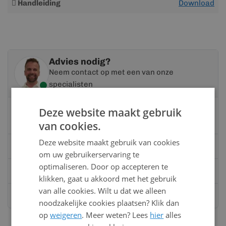
Handleiding
Download
informatie
Advies nodig?
Neem contact op met een van onze
specialisten
Vandaag bereikbaar
Deze website maakt gebruik
van 08:00 tot 17:00 uur
van cookies.
Deze website maakt gebruik van cookies
Bel:
0528 - 355190
om uw gebruikerservaring te
optimaliseren. Door op accepteren te
Mail
info@kunststofbouwmateriaal.nl
klikken, gaat u akkoord met het gebruik
van alle cookies. Wilt u dat we alleen
Stuur ons een bericht op
Whatsapp
noodzakelijke cookies plaatsen? Klik dan
op
weigeren
. Meer weten? Lees
hier
alles