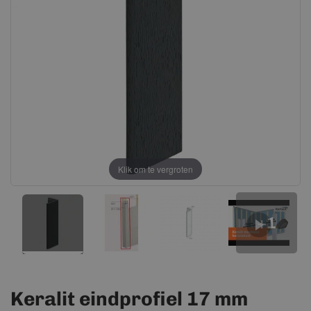
afbeeldingen-
afbeeldingen-
gallerij
gallerij
Klik om te vergroten
+1
Keralit eindprofiel 17 mm