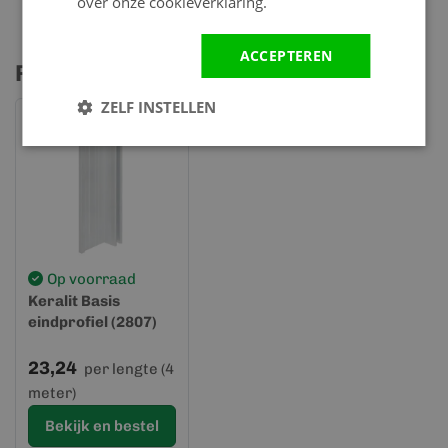
over onze cookieverklaring.
ACCEPTEREN
Profielen & accessoires
ZELF INSTELLEN
Op voorraad
Keralit Basis
eindprofiel (2807)
23,24
per lengte (4
meter)
Bekijk en bestel