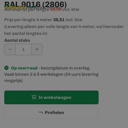
RAL 9016 (2806)
Op voorraad
9,4/10
(906 reviews)
Adviesprijs per lengte
45,30
incl. btw
Prijs per lengte 4 meter
38,51
incl. btw
(Levering alleen per volle lengte van 4 meter, vul hieronder
het aantal lengtes in)
Aantal stuks
Op voorraad
- bezorgdatum in overleg.
Vaak binnen 2 á 5 werkdagen (24 uurs levering
mogelijk)
In winkelwagen
Profielen