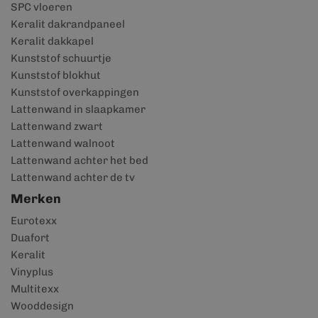
SPC vloeren
Keralit dakrandpaneel
Keralit dakkapel
Kunststof schuurtje
Kunststof blokhut
Kunststof overkappingen
Lattenwand in slaapkamer
Lattenwand zwart
Lattenwand walnoot
Lattenwand achter het bed
Lattenwand achter de tv
Merken
Eurotexx
Duafort
Keralit
Vinyplus
Multitexx
Wooddesign