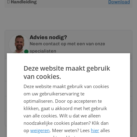
Handleiding
Download
informatie
Advies nodig?
Neem contact op met een van onze
specialisten
Vandaag bereikbaar
Deze website maakt gebruik
van 08:00 tot 17:00 uur
van cookies.
Deze website maakt gebruik van cookies
Bel:
0528 - 355190
om uw gebruikerservaring te
optimaliseren. Door op accepteren te
Mail
info@kunststofbouwmateriaal.nl
klikken, gaat u akkoord met het gebruik
van alle cookies. Wilt u dat we alleen
Stuur ons een bericht op
Whatsapp
noodzakelijke cookies plaatsen? Klik dan
op
weigeren
. Meer weten? Lees
hier
alles