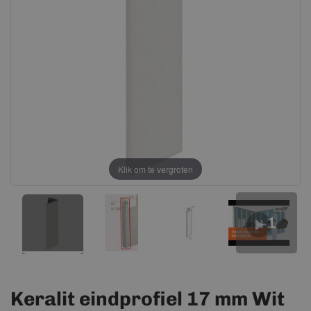
afbeeldingen-
afbeeldingen-
gallerij
gallerij
Klik om te vergroten
+1
Keralit eindprofiel 17 mm Wit