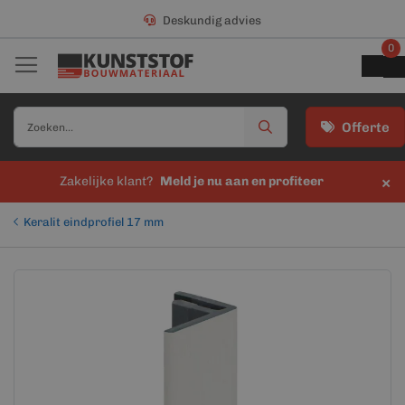
Deskundig advies
0
Offerte
×
Zakelijke klant?
Meld je nu aan en profiteer
Keralit eindprofiel 17 mm
Ga
Ga
naar
naar
het
het
einde
begin
van
van
de
de