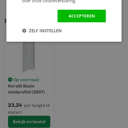
over onze cookieverklaring.
ACCEPTEREN
Profielen & accessoires
ZELF INSTELLEN
Op voorraad
Keralit Basis
eindprofiel (2807)
23,24
per lengte (4
meter)
Bekijk en bestel