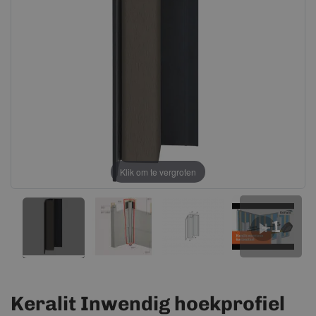
afbeeldingen-
afbeeldingen-
gallerij
gallerij
Klik om te vergroten
+1
Keralit Inwendig hoekprofiel