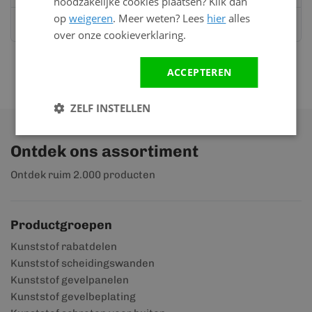
noodzakelijke cookies plaatsen? Klik dan
op
weigeren
. Meer weten? Lees
hier
alles
Stuur ons een bericht op
Whatsapp
over onze cookieverklaring.
ACCEPTEREN
ZELF INSTELLEN
Ontdek ons assortiment
Ontdek ruim 2.000 producten
Productgroepen
Kunststof rabatdelen
Kunststof scheidingswanden
Kunststof gevelpanelen
Kunststof gevelbeplating