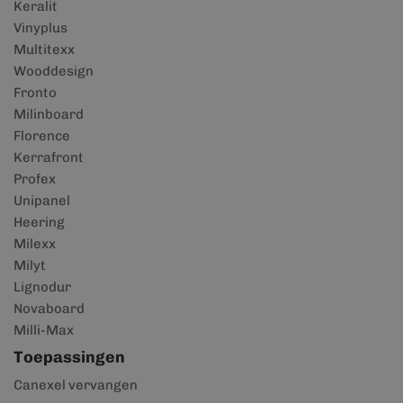
Keralit
Vinyplus
Multitexx
Wooddesign
Fronto
Milinboard
Florence
Kerrafront
Profex
Unipanel
Heering
Milexx
Milyt
Lignodur
Novaboard
Milli-Max
Toepassingen
Canexel vervangen