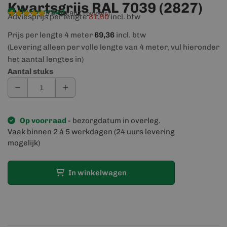
Kwartsgrijs RAL 7039 (2827)
Op voorraad
9,4/10
(907 reviews)
Adviesprijs per lengte
81,60
incl. btw
Prijs per lengte 4 meter
69,36
incl. btw
(Levering alleen per volle lengte van 4 meter, vul hieronder
het aantal lengtes in)
Aantal stuks
Op voorraad
- bezorgdatum in overleg.
Vaak binnen 2 á 5 werkdagen (24 uurs levering
mogelijk)
In winkelwagen