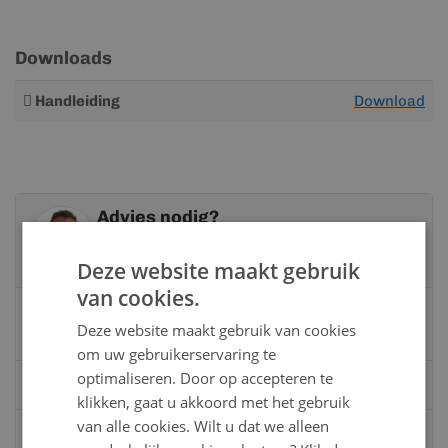
Downloads
Meer
Handleiding
Download
informatie
Advies nodig?
Neem contact op met een van onze
specialisten
Deze website maakt gebruik
van cookies.
Vandaag bereikbaar
Deze website maakt gebruik van cookies
van 08:00 tot 17:00 uur
om uw gebruikerservaring te
optimaliseren. Door op accepteren te
Bel:
0528 - 355190
klikken, gaat u akkoord met het gebruik
van alle cookies. Wilt u dat we alleen
Mail
info@kunststofbouwmateriaal.nl