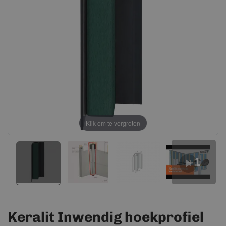
afbeeldingen-
afbeeldingen-
gallerij
gallerij
Klik om te vergroten
+1
Keralit Inwendig hoekprofiel