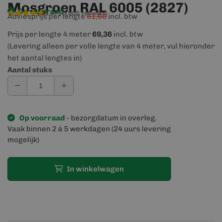
Mosgroen RAL 6005 (2827)
Op voorraad
9,4/10
(905 reviews)
Adviesprijs per lengte
81,60
incl. btw
Prijs per lengte 4 meter
69,36
incl. btw
(Levering alleen per volle lengte van 4 meter, vul hieronder
het aantal lengtes in)
Aantal stuks
Op voorraad
- bezorgdatum in overleg.
Vaak binnen 2 á 5 werkdagen (24 uurs levering
mogelijk)
In winkelwagen