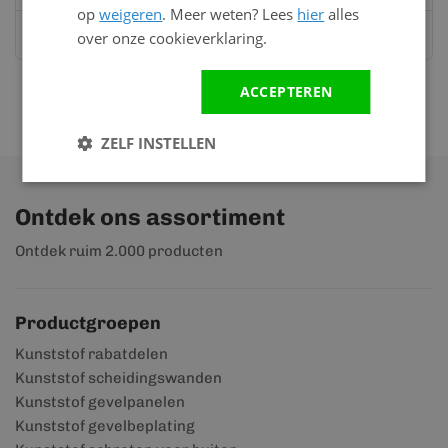
op
weigeren
. Meer weten? Lees
hier
alles
Stuur ons een bericht op
Whatsapp
over onze cookieverklaring.
ACCEPTEREN
ZELF INSTELLEN
Ontdek ons assortiment
Ontdek ruim 2.000 producten
Productgroepen
Kunststof rabatdelen
Kunststof scheidingswanden
Kunststof gevelpanelen
Kunststof gevelbeplating