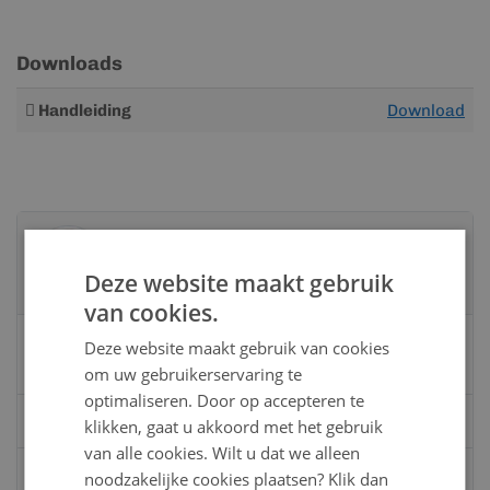
Downloads
Meer
Handleiding
Download
informatie
Advies nodig?
Neem contact op met een van onze
Deze website maakt gebruik
specialisten
van cookies.
Vandaag bereikbaar
Deze website maakt gebruik van cookies
van 08:00 tot 17:00 uur
om uw gebruikerservaring te
optimaliseren. Door op accepteren te
Bel:
0528 - 355190
klikken, gaat u akkoord met het gebruik
van alle cookies. Wilt u dat we alleen
Mail
info@kunststofbouwmateriaal.nl
noodzakelijke cookies plaatsen? Klik dan