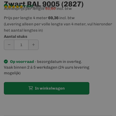
Zwart RAL 9005 (2827)
Op voorraad
9,4/10
(907 reviews)
Adviesprijs per lengte
81,60
incl. btw
Prijs per lengte 4 meter
69,36
incl. btw
(Levering alleen per volle lengte van 4 meter, vul hieronder
het aantal lengtes in)
Aantal stuks
Op voorraad
- bezorgdatum in overleg.
Vaak binnen 2 á 5 werkdagen (24 uurs levering
mogelijk)
In winkelwagen