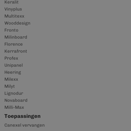
Keralit
Vinyplus
Multitexx
Wooddesign
Fronto
Milinboard
Florence
Kerrafront
Profex
Unipanel
Heering
Milexx
Milyt
Lignodur
Novaboard
Milli-Max
Toepassingen
Canexel vervangen