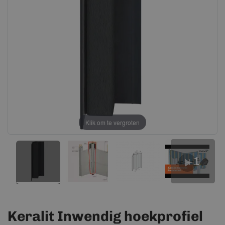
afbeeldingen-
afbeeldingen-
gallerij
gallerij
Klik om te vergroten
+1
Keralit Inwendig hoekprofiel