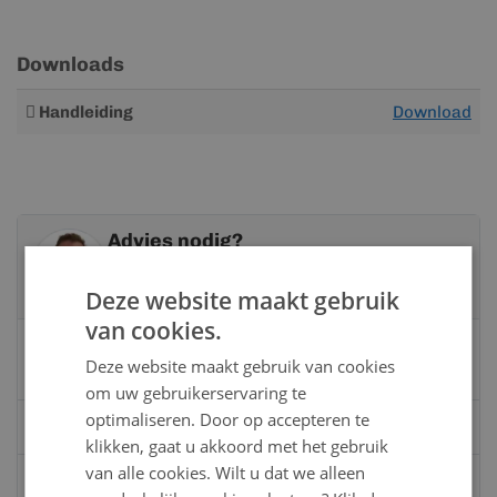
Downloads
Meer
Handleiding
Download
informatie
Advies nodig?
Neem contact op met een van onze
specialisten
Deze website maakt gebruik
van cookies.
Vandaag bereikbaar
Deze website maakt gebruik van cookies
van 08:00 tot 17:00 uur
om uw gebruikerservaring te
optimaliseren. Door op accepteren te
Bel:
0528 - 355190
klikken, gaat u akkoord met het gebruik
van alle cookies. Wilt u dat we alleen
Mail
info@kunststofbouwmateriaal.nl