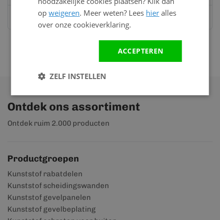
noodzakelijke cookies plaatsen? Klik dan
op
weigeren
. Meer weten? Lees
hier
alles
Stuur ons een bericht op
Whatsapp
over onze cookieverklaring.
ACCEPTEREN
ZELF INSTELLEN
Ontdek ons assortiment
Ontdek ruim 2.000 producten
Productgroepen
Kunststof rabatdelen
Kunststof scheidingswanden
Kunststof gevelpanelen
Kunststof gevelbeplating