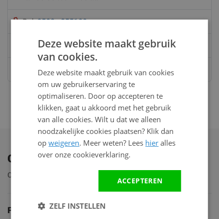
Bel:
0528 - 355190
Deze website maakt gebruik
Mail
info@kunststofbouwmateriaal.nl
van cookies.
Stuur ons een bericht op
Whatsapp
Deze website maakt gebruik van cookies
om uw gebruikerservaring te
optimaliseren. Door op accepteren te
klikken, gaat u akkoord met het gebruik
van alle cookies. Wilt u dat we alleen
noodzakelijke cookies plaatsen? Klik dan
op
weigeren
. Meer weten? Lees
hier
alles
over onze cookieverklaring.
Ontdek ons assortiment
Ontdek ruim 2.000 producten
ACCEPTEREN
ZELF INSTELLEN
Productgroepen