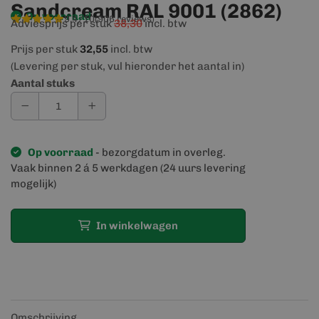
Sandcream RAL 9001 (2862)
Op voorraad
9,4/10
(906 reviews)
Adviesprijs per stuk
38,30
incl. btw
Prijs per stuk
32,55
incl. btw
(Levering per stuk, vul hieronder het aantal in)
Aantal stuks
Op voorraad
- bezorgdatum in overleg.
Vaak binnen 2 á 5 werkdagen (24 uurs levering
mogelijk)
In winkelwagen
Omschrijving