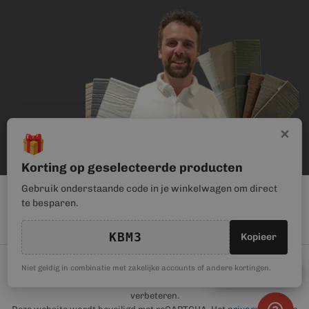
×
🎁
Korting op geselecteerde producten
Gebruik onderstaande code in je winkelwagen om direct
te besparen.
KBM3
Kopieer
© Kunststof Bouwmateriaal | Magento webwinkel realisatie door
🎁
Niet geldig in combinatie met zakelijke accounts of andere kortingen.
Kortingscode
Haan Digital
. Wij gebruiken cookies om je gebruikerservaring te
verbeteren.