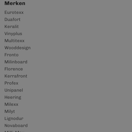
Merken
Eurotexx
Duafort
Keralit
Vinyplus
Multitexx
Wooddesign
Fronto
Milinboard
Florence
Kerrafront
Profex
Unipanel
Heering
Milexx
Milyt
Lignodur
Novaboard