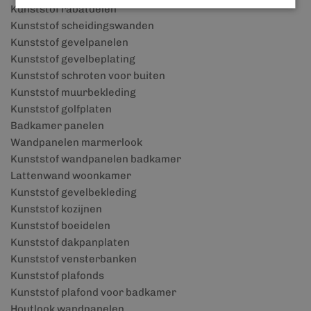
Kunststof rabatdelen
Kunststof scheidingswanden
Kunststof gevelpanelen
Kunststof gevelbeplating
Kunststof schroten voor buiten
Kunststof muurbekleding
Kunststof golfplaten
Badkamer panelen
Wandpanelen marmerlook
Kunststof wandpanelen badkamer
Lattenwand woonkamer
Kunststof gevelbekleding
Kunststof kozijnen
Kunststof boeidelen
Kunststof dakpanplaten
Kunststof vensterbanken
Kunststof plafonds
Kunststof plafond voor badkamer
Houtlook wandpanelen