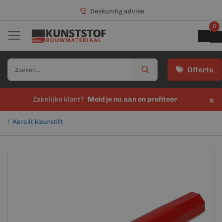
Deskundig advies
0
Offerte
×
Zakelijke klant?
Meld je nu aan en profiteer
Keralit kleurstift
Ga
Ga
naar
naar
het
het
einde
begin
van
van
de
de