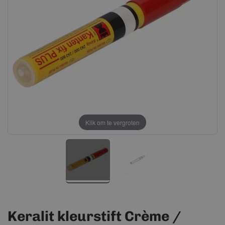
afbeeldingen-
afbeeldingen-
gallerij
gallerij
Klik om te vergroten
Keralit kleurstift Crème /