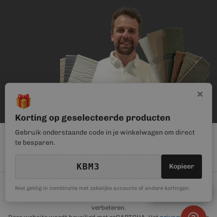
×
🎁
Korting op geselecteerde producten
Gebruik onderstaande code in je winkelwagen om direct
te besparen.
KBM3
Kopieer
© Kunststof Bouwmateriaal | Magento webwinkel realisatie door
🎁
Niet geldig in combinatie met zakelijke accounts of andere kortingen.
Kortingscode
Haan Digital
. Wij gebruiken cookies om je gebruikerservaring te
verbeteren.