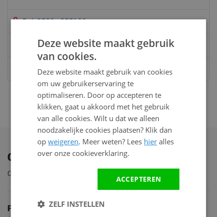
Bel:
0528 - 355190
Deze website maakt gebruik
Mail
info@kunststofbouwmateriaal.nl
van cookies.
Stuur ons een bericht op
Whatsapp
Deze website maakt gebruik van cookies
om uw gebruikerservaring te
optimaliseren. Door op accepteren te
klikken, gaat u akkoord met het gebruik
van alle cookies. Wilt u dat we alleen
noodzakelijke cookies plaatsen? Klik dan
op
weigeren
. Meer weten? Lees
hier
alles
over onze cookieverklaring.
Ontdek ons assortiment
Ontdek ruim 2.000 producten
ACCEPTEREN
ZELF INSTELLEN
Productgroepen