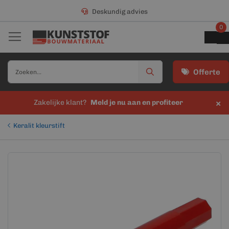
Deskundig advies
0
Offerte
×
Zakelijke klant?
Meld je nu aan en profiteer
Keralit kleurstift
Ga
Ga
naar
naar
het
het
einde
begin
van
van
de
de