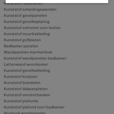
Kunststof rabatdelen
Kunststof scheidingswanden
Kunststof gevelpanelen
Kunststof gevelbeplating
Kunststof schroten voor buiten
Kunststof muurbekleding
Kunststof golfplaten
Badkamer panelen
Wandpanelen marmerlook
Kunststof wandpanelen badkamer
Lattenwand woonkamer
Kunststof gevelbekleding
Kunststof kozijnen
Kunststof boeidelen
Kunststof dakpanplaten
Kunststof vensterbanken
Kunststof plafonds
Kunststof plafond voor badkamer
Houtlook wandpanelen