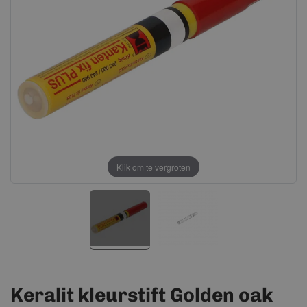
afbeeldingen-
afbeeldingen-
gallerij
gallerij
Klik om te vergroten
Keralit kleurstift Golden oak