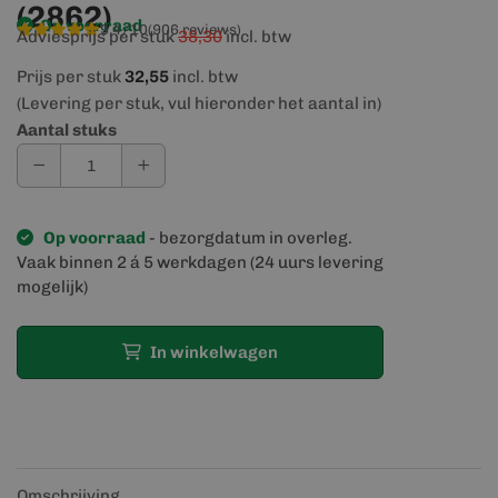
(2862)
Op voorraad
9,4/10
(906 reviews)
Adviesprijs per stuk
38,30
incl. btw
Prijs per stuk
32,55
incl. btw
(Levering per stuk, vul hieronder het aantal in)
Aantal stuks
Op voorraad
- bezorgdatum in overleg.
Vaak binnen 2 á 5 werkdagen (24 uurs levering
mogelijk)
In winkelwagen
Omschrijving