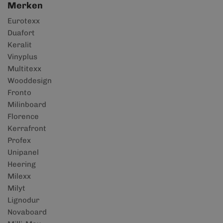
Merken
Eurotexx
Duafort
Keralit
Vinyplus
Multitexx
Wooddesign
Fronto
Milinboard
Florence
Kerrafront
Profex
Unipanel
Heering
Milexx
Milyt
Lignodur
Novaboard