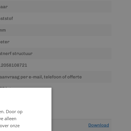
jaar
ststof
mm
eter
tnerf structuur
12058108721
aanvraag per e-mail, telefoon of offerte
00 kg
en. Door op
we alleen
 over onze
Download