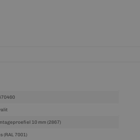
670460
alit
tageproefiel 10 mm (2867)
js (RAL 7001)