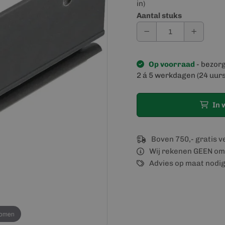
in)
Aantal stuks
Op voorraad
- bezor
2 á 5 werkdagen (24 uurs
In 
Boven 750,- gratis 
Wij rekenen GEEN om
Advies op maat nodi
oomen