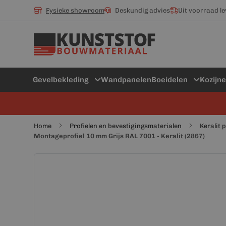
Fysieke showroom
Deskundig advies
Uit voorraad l
Gevelbekleding
Wandpanelen
Boeidelen
Kozijn
Home
Profielen en bevestigingsmaterialen
Keralit 
Montageprofiel 10 mm Grijs RAL 7001 - Keralit (2867)
Ga
Ga
naar
naar
het
het
einde
begin
van
van
de
de