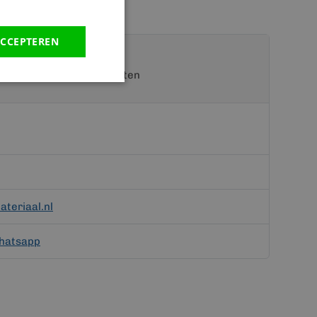
CCEPTEREN
t een van onze specialisten
teriaal.nl
hatsapp