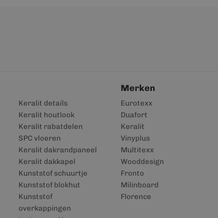
Merken
Keralit details
Eurotexx
Keralit houtlook
Duafort
Keralit rabatdelen
Keralit
SPC vloeren
Vinyplus
Keralit dakrandpaneel
Multitexx
Keralit dakkapel
Wooddesign
Kunststof schuurtje
Fronto
Kunststof blokhut
Milinboard
Kunststof
Florence
overkappingen