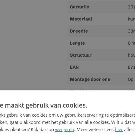
Garantie
10 
Materiaal
kun
Breedte
38
Lengte
6 m
Structuur
hou
EAN
87
Montage door ons
Op 
Gewicht
15.
e maakt gebruik van cookies.
kt gebruik van cookies om uw gebruikerservaring te optimaliser
Downloads
kken, gaat u akkoord met het gebruik van alle cookies. Wilt u dat 
Meer
kies plaatsen? Klik dan op
weigeren
Handleiding
. Meer weten? Lees
hier
alles
informatie