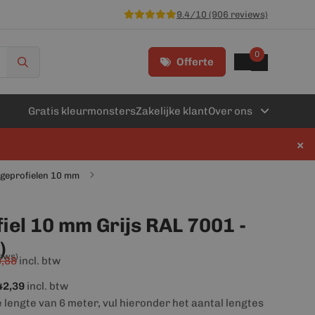
9.4/10 (906 reviews)
0
Offerte
Gratis kleurmonsters
Zakelijke klant
Over ons
×
ageprofielen 10 mm
el 10 mm Grijs RAL 7001 -
)
iews)
,88
incl. btw
42,39
incl. btw
e lengte van 6 meter, vul hieronder het aantal lengtes