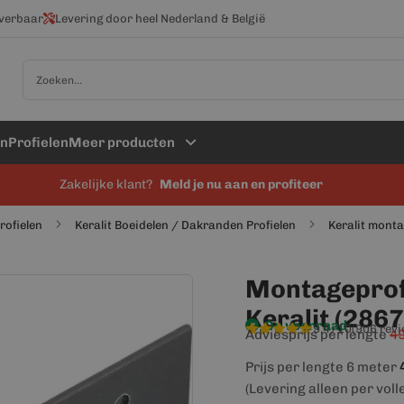
everbaar
Levering door heel Nederland & België
Zoek
en
Profielen
Meer producten
Zakelijke klant?
Meld je nu aan en profiteer
profielen
Keralit Boeidelen / Dakranden Profielen
Keralit mont
Montageprofi
Keralit (2867
Op voorraad
9,4/10
(906 rev
Adviesprijs per lengte
49
Prijs per lengte 6 meter
(Levering alleen per voll