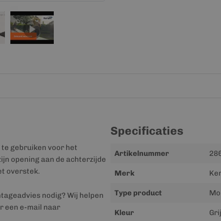
Specificaties
 te gebruiken voor het
Meer
Artikelnummer
28
ijn opening aan de achterzijde
informatie
t overstek.
Merk
Ker
Type product
Mon
ntageadvies nodig? Wij helpen
r een e-mail naar
Kleur
Gri