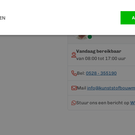
LEN
A
Advies nodig?
Neem contact op me
Vandaag bereikbaar
van 08:00 tot 17:00 uur
Bel:
0528 - 355190
Mail
info@kunststofbouwma
Stuur ons een bericht op
W