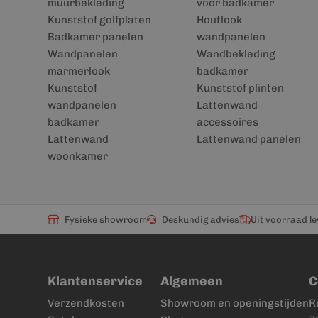
muurbekleding
voor badkamer
Kunststof golfplaten
Houtlook
Badkamer panelen
wandpanelen
Wandpanelen
Wandbekleding
marmerlook
badkamer
Kunststof
Kunststof plinten
wandpanelen
Lattenwand
badkamer
accessoires
Lattenwand
Lattenwand panelen
woonkamer
Fysieke showroom
Deskundig advies
Uit voorraad l
Klantenservice
Algemeen
C
Verzendkosten
Showroom en openingstijden
R