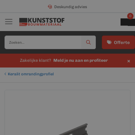
Deskundig advies
0
Offerte
×
Zakelijke klant?
Meld je nu aan en profiteer
Keralit omrandingprofiel
Ga
Ga
naar
naar
het
het
einde
begin
van
van
de
de