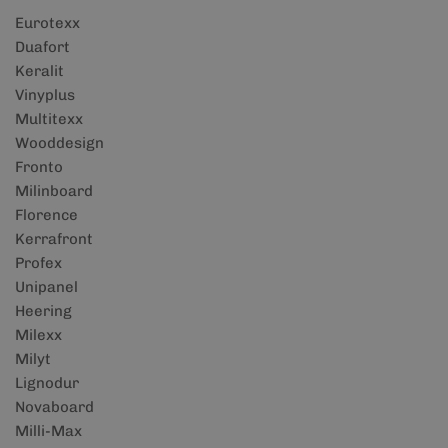
Eurotexx
Duafort
Keralit
Vinyplus
Multitexx
Wooddesign
Fronto
Milinboard
Florence
Kerrafront
Profex
Unipanel
Heering
Milexx
Milyt
Lignodur
Novaboard
Milli-Max