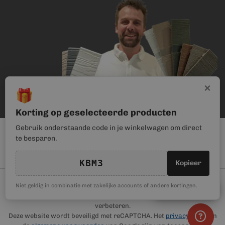
×
🎁
Korting op geselecteerde producten
Gebruik onderstaande code in je winkelwagen om direct
te besparen.
KBM3
Kopieer
© Kunststof Bouwmateriaal | Magento webwinkel realisatie door
🎁
Niet geldig in combinatie met zakelijke accounts of andere kortingen.
Kortingscode
Haan Digital
. Wij gebruiken cookies om je gebruikerservaring te
verbeteren.
Deze website wordt beveiligd met reCAPTCHA. Het
privacybeleid
en