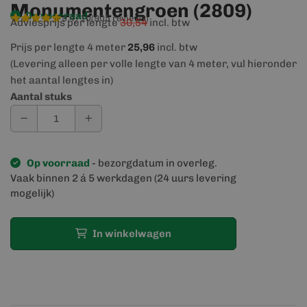
Monumentengroen (2809)
Op voorraad
9,4/10
(905 reviews)
Adviesprijs per lengte
30,54
incl. btw
Prijs per lengte 4 meter
25,96
incl. btw
(Levering alleen per volle lengte van 4 meter, vul hieronder
het aantal lengtes in)
Aantal stuks
Op voorraad
- bezorgdatum in overleg.
Vaak binnen 2 á 5 werkdagen (24 uurs levering
mogelijk)
In winkelwagen