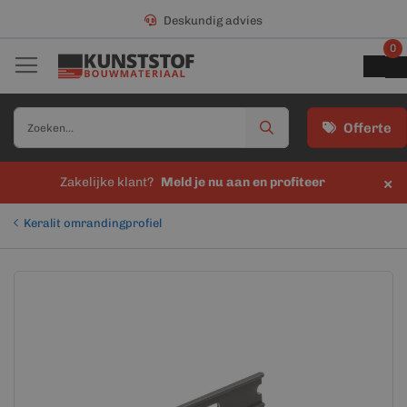
Deskundig advies
0
Offerte
×
Zakelijke klant?
Meld je nu aan en profiteer
Keralit omrandingprofiel
Ga
Ga
naar
naar
het
het
einde
begin
van
van
de
de