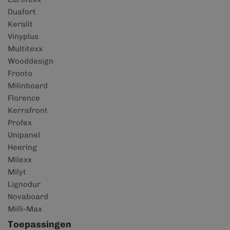
Duafort
Keralit
Vinyplus
Multitexx
Wooddesign
Fronto
Milinboard
Florence
Kerrafront
Profex
Unipanel
Heering
Milexx
Milyt
Lignodur
Novaboard
Milli-Max
Toepassingen