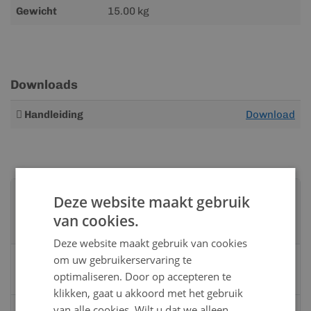
Gewicht
15.00 kg
Downloads
Meer
Handleiding
Download
informatie
Advies nodig?
Deze website maakt gebruik
Neem contact op met een van onze
van cookies.
specialisten
Deze website maakt gebruik van cookies
om uw gebruikerservaring te
Vandaag bereikbaar
optimaliseren. Door op accepteren te
van 08:00 tot 17:00 uur
klikken, gaat u akkoord met het gebruik
van alle cookies. Wilt u dat we alleen