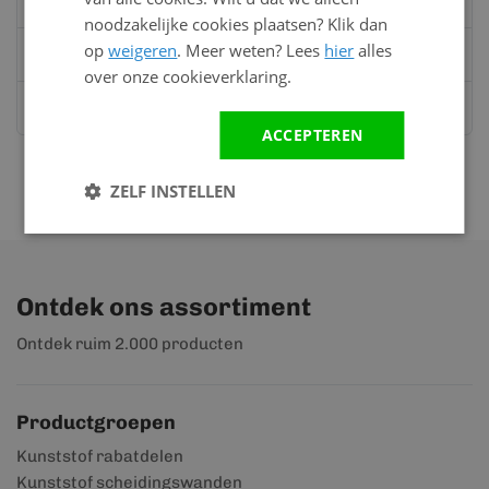
Bel:
0528 - 355190
noodzakelijke cookies plaatsen? Klik dan
op
weigeren
. Meer weten? Lees
hier
alles
Mail
info@kunststofbouwmateriaal.nl
over onze cookieverklaring.
Stuur ons een bericht op
Whatsapp
ACCEPTEREN
ZELF INSTELLEN
Ontdek ons assortiment
Ontdek ruim 2.000 producten
Productgroepen
Kunststof rabatdelen
Kunststof scheidingswanden