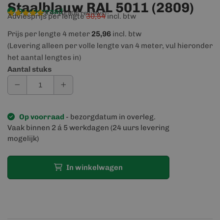
Staalblauw RAL 5011 (2809)
Op voorraad
9,4/10
(906 reviews)
Adviesprijs per lengte
30,54
incl. btw
Prijs per lengte 4 meter
25,96
incl. btw
(Levering alleen per volle lengte van 4 meter, vul hieronder
het aantal lengtes in)
Aantal stuks
Op voorraad
- bezorgdatum in overleg.
Vaak binnen 2 á 5 werkdagen (24 uurs levering
mogelijk)
In winkelwagen