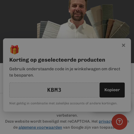
×
🎁
Korting op geselecteerde producten
Gebruik onderstaande code in je winkelwagen om direct
te besparen.
KBM3
Kopieer
© Kunststof Bouwmateriaal | Magento webwinkel realisatie door
🎁
Niet geldig in combinatie met zakelijke accounts of andere kortingen.
Kortingscode
Haan Digital
. Wij gebruiken cookies om je gebruikerservaring te
verbeteren.
Deze website wordt beveiligd met reCAPTCHA. Het
privacybeleid
en
de
algemene voorwaarden
van Google zijn van toepassing.