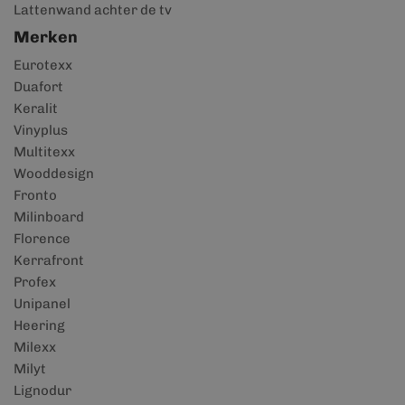
Lattenwand achter de tv
Merken
Eurotexx
Duafort
Keralit
Vinyplus
Multitexx
Wooddesign
Fronto
Milinboard
Florence
Kerrafront
Profex
Unipanel
Heering
Milexx
Milyt
Lignodur