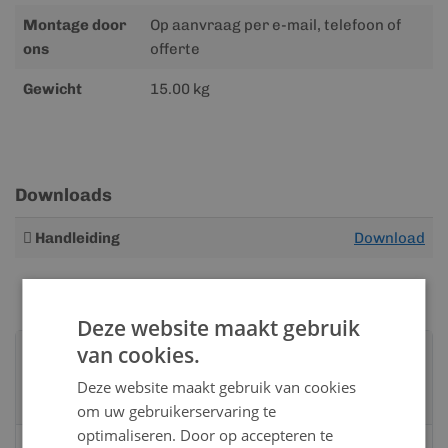
Montage door
Op aanvraag per e-mail, telefoon of
ons
offerte
Gewicht
15.00 kg
Downloads
Meer
Handleiding
Download
informatie
Deze website maakt gebruik
van cookies.
Advies nodig?
Neem contact op met een van onze
Deze website maakt gebruik van cookies
specialisten
om uw gebruikerservaring te
optimaliseren. Door op accepteren te