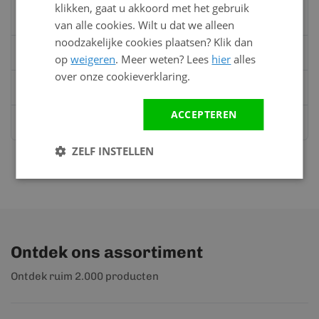
Vandaag bereikbaar
klikken, gaat u akkoord met het gebruik
van 08:00 tot 17:00 uur
van alle cookies. Wilt u dat we alleen
noodzakelijke cookies plaatsen? Klik dan
Bel:
0528 - 355190
op
weigeren
. Meer weten? Lees
hier
alles
over onze cookieverklaring.
Mail
info@kunststofbouwmateriaal.nl
ACCEPTEREN
Stuur ons een bericht op
Whatsapp
ZELF INSTELLEN
Ontdek ons assortiment
Ontdek ruim 2.000 producten