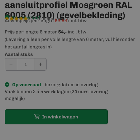
aansluitprofiel Mosgroen RAL
6005 (2810) (gevelbekleding)
Op voorraad
9,4/10
(905 reviews)
Adviesprijs per lengte
63,53
incl. btw
Prijs per lengte 6 meter
54,-
incl. btw
(Levering alleen per volle lengte van 6 meter, vul hieronder
het aantal lengtes in)
Aantal stuks
Op voorraad
- bezorgdatum in overleg.
Vaak binnen 2 á 5 werkdagen (24 uurs levering
mogelijk)
In winkelwagen