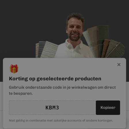
×
🎁
Korting op geselecteerde producten
Gebruik onderstaande code in je winkelwagen om direct
te besparen.
KBM3
Kopieer
© Kunststof Bouwmateriaal | Magento webwinkel realisatie door
🎁
Niet geldig in combinatie met zakelijke accounts of andere kortingen.
Kortingscode
Haan Digital
. Wij gebruiken cookies om je gebruikerservaring te