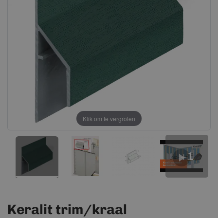
afbeeldingen-
afbeeldingen-
gallerij
gallerij
Klik om te vergroten
+1
Keralit trim/kraal