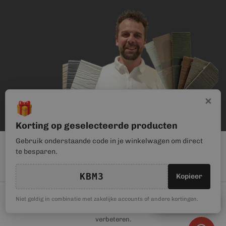
×
🎁
Korting op geselecteerde producten
Gebruik onderstaande code in je winkelwagen om direct
te besparen.
KBM3
Kopieer
© Kunststof Bouwmateriaal | Magento webwinkel realisatie door
🎁
Niet geldig in combinatie met zakelijke accounts of andere kortingen.
Kortingscode
Haan Digital
. Wij gebruiken cookies om je gebruikerservaring te
verbeteren.