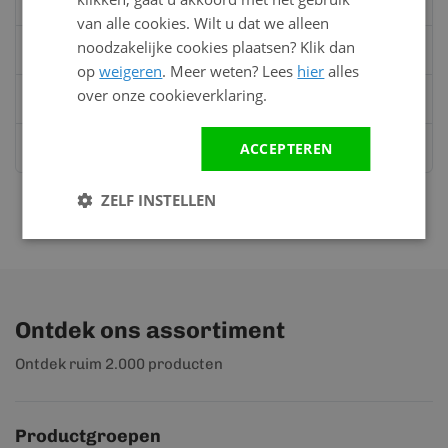
van 08:00 tot 17:00 uur
van alle cookies. Wilt u dat we alleen
noodzakelijke cookies plaatsen? Klik dan
Bel:
0528 - 355190
op
weigeren
. Meer weten? Lees
hier
alles
over onze cookieverklaring.
Mail
info@kunststofbouwmateriaal.nl
ACCEPTEREN
Stuur ons een bericht op
Whatsapp
ZELF INSTELLEN
Ontdek ons assortiment
Ontdek ruim 2.000 producten
Productgroepen