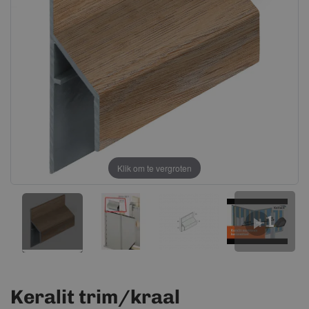
afbeeldingen-
afbeeldingen-
gallerij
gallerij
Klik om te vergroten
+1
Keralit trim/kraal