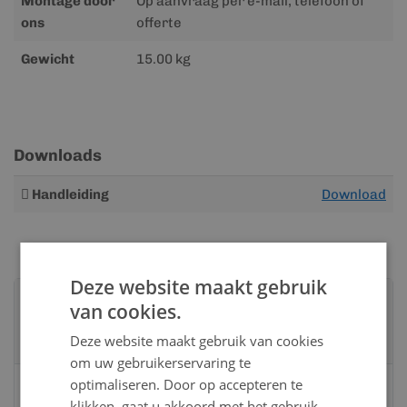
Montage door
Op aanvraag per e-mail, telefoon of
ons
offerte
Gewicht
15.00 kg
Downloads
Meer
Handleiding
Download
informatie
Deze website maakt gebruik
Advies nodig?
van cookies.
Neem contact op met een van onze
Deze website maakt gebruik van cookies
specialisten
om uw gebruikerservaring te
optimaliseren. Door op accepteren te
Vandaag bereikbaar
klikken, gaat u akkoord met het gebruik