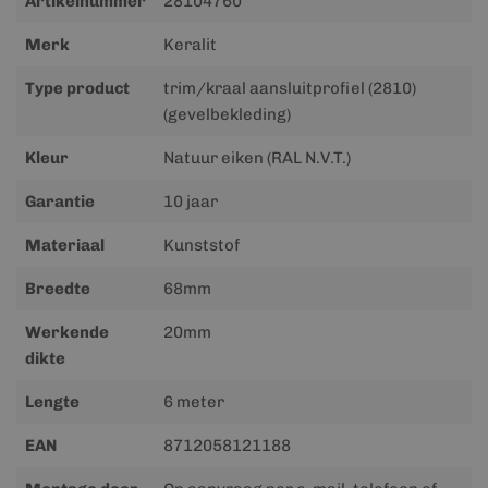
Artikelnummer
28104760
informatie
Merk
Keralit
Type product
trim/kraal aansluitprofiel (2810)
(gevelbekleding)
Kleur
Natuur eiken (RAL N.V.T.)
Garantie
10 jaar
Materiaal
Kunststof
Breedte
68mm
Werkende
20mm
dikte
Lengte
6 meter
EAN
8712058121188