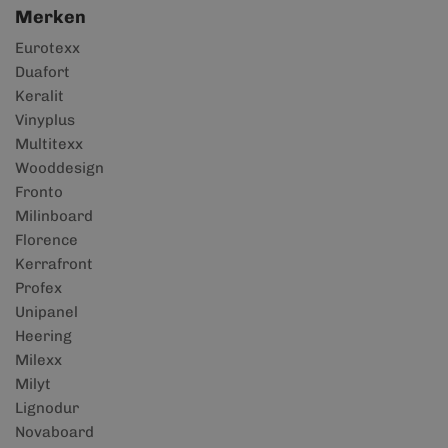
Merken
Eurotexx
Duafort
Keralit
Vinyplus
Multitexx
Wooddesign
Fronto
Milinboard
Florence
Kerrafront
Profex
Unipanel
Heering
Milexx
Milyt
Lignodur
Novaboard