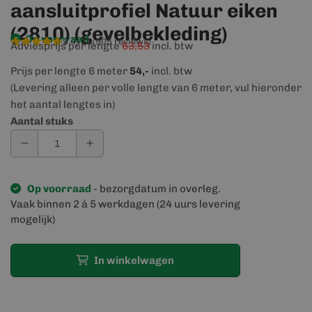
aansluitprofiel Natuur eiken
(2810) (gevelbekleding)
Op voorraad
9,4/10
(905 reviews)
Adviesprijs per lengte
63,53
incl. btw
Prijs per lengte 6 meter
54,-
incl. btw
(Levering alleen per volle lengte van 6 meter, vul hieronder
het aantal lengtes in)
Aantal stuks
Op voorraad
- bezorgdatum in overleg.
Vaak binnen 2 á 5 werkdagen (24 uurs levering
mogelijk)
In winkelwagen