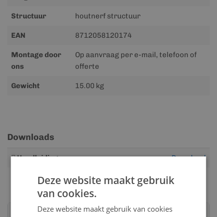
Structuur
houtnerf structuur
EAN
8712058120174
Montage door
Op aanvraag per e-mail, telefoon of
ons
offerte
Gewicht
15.00 kg
Downloads
Meer
Handleiding
Download
informatie
Deze website maakt gebruik
van cookies.
Deze website maakt gebruik van cookies
Advies nodig?