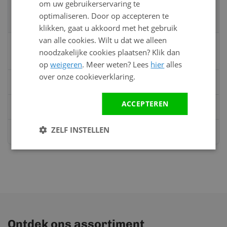
om uw gebruikerservaring te
Neem contact op met een van onze
optimaliseren. Door op accepteren te
specialisten
klikken, gaat u akkoord met het gebruik
van alle cookies. Wilt u dat we alleen
Vandaag bereikbaar
noodzakelijke cookies plaatsen? Klik dan
van 08:00 tot 17:00 uur
op
weigeren
. Meer weten? Lees
hier
alles
over onze cookieverklaring.
Bel:
0528 - 355190
ACCEPTEREN
Mail
info@kunststofbouwmateriaal.nl
ZELF INSTELLEN
Stuur ons een bericht op
Whatsapp
Ontdek ons assortiment