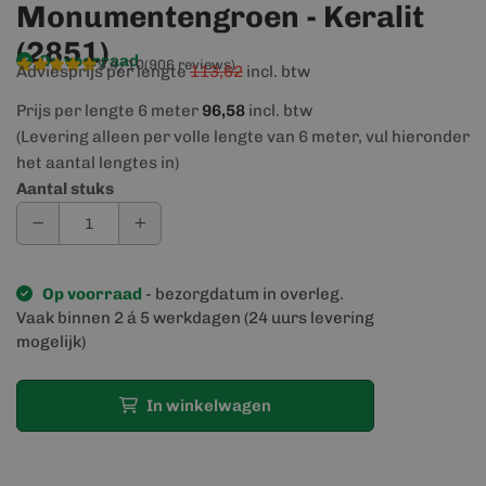
Monumentengroen - Keralit
(2851)
Op voorraad
9,4/10
(906 reviews)
Adviesprijs per lengte
113,62
incl. btw
Prijs per lengte 6 meter
96,58
incl. btw
(Levering alleen per volle lengte van 6 meter, vul hieronder
het aantal lengtes in)
Aantal stuks
Op voorraad
- bezorgdatum in overleg.
Vaak binnen 2 á 5 werkdagen (24 uurs levering
mogelijk)
In winkelwagen