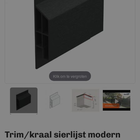
afbeeldingen-
afbeeldingen-
gallerij
gallerij
Klik om te vergroten
Trim/kraal sierlijst modern