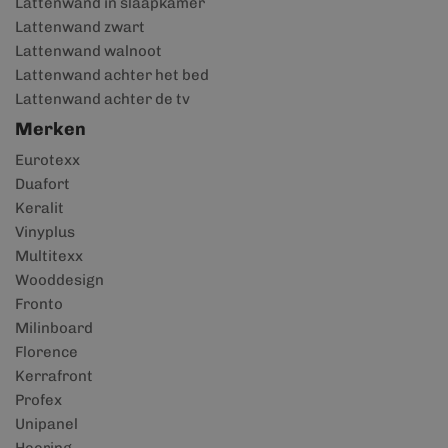
Lattenwand in slaapkamer
Lattenwand zwart
Lattenwand walnoot
Lattenwand achter het bed
Lattenwand achter de tv
Merken
Eurotexx
Duafort
Keralit
Vinyplus
Multitexx
Wooddesign
Fronto
Milinboard
Florence
Kerrafront
Profex
Unipanel