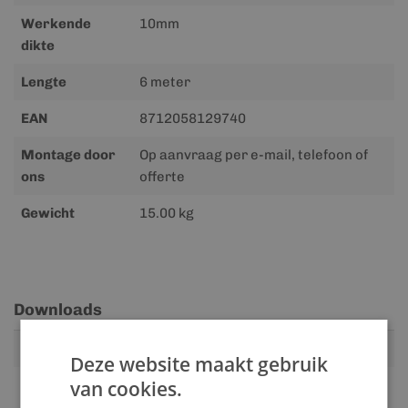
Werkende
10mm
dikte
Lengte
6 meter
EAN
8712058129740
Montage door
Op aanvraag per e-mail, telefoon of
ons
offerte
Gewicht
15.00 kg
Downloads
Meer
Handleiding
Download
Deze website maakt gebruik
informatie
van cookies.