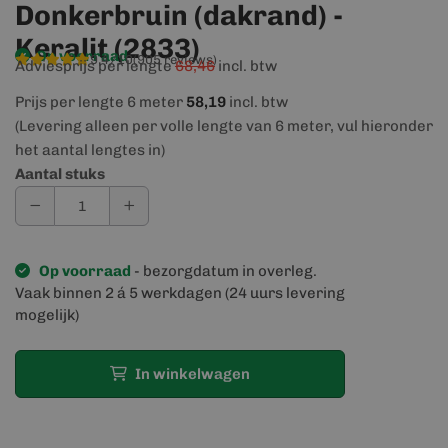
Donkerbruin (dakrand) -
Keralit (2833)
Op voorraad
9,4/10
(905 reviews)
Adviesprijs per lengte
68,46
incl. btw
Prijs per lengte 6 meter
58,19
incl. btw
(Levering alleen per volle lengte van 6 meter, vul hieronder
het aantal lengtes in)
Aantal stuks
Op voorraad
- bezorgdatum in overleg.
Vaak binnen 2 á 5 werkdagen (24 uurs levering
mogelijk)
In winkelwagen