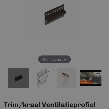
afbeeldingen-
afbeeldingen-
gallerij
gallerij
Klik om te vergroten
Trim/kraal Ventilatieprofiel