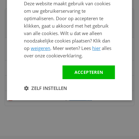
Deze website maakt gebruik van cookies
om uw gebruikerservaring te
Advies nodig?
optimaliseren. Door op accepteren te
Neem contact op met een van onze
klikken, gaat u akkoord met het gebruik
specialisten
van alle cookies. Wilt u dat we alleen
noodzakelijke cookies plaatsen? Klik dan
Vandaag bereikbaar
op
weigeren
. Meer weten? Lees
hier
alles
van 08:00 tot 17:00 uur
over onze cookieverklaring.
Bel:
0528 - 355190
ACCEPTEREN
Mail
info@kunststofbouwmateriaal.nl
ZELF INSTELLEN
Stuur ons een bericht op
Whatsapp