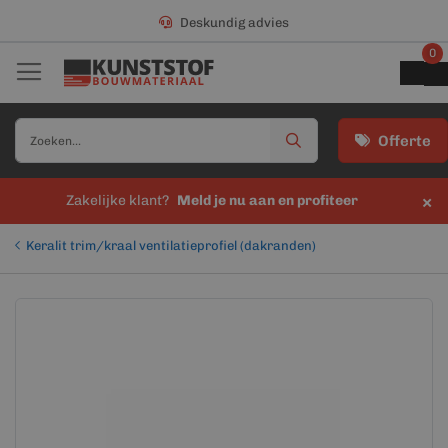
Deskundig advies
0
Offerte
×
Zakelijke klant?
Meld je nu aan en profiteer
Keralit trim/kraal ventilatieprofiel (dakranden)
Ga
Ga
naar
naar
het
het
einde
begin
van
van
de
de