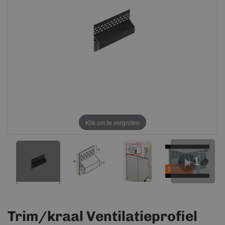
afbeeldingen-
afbeeldingen-
gallerij
gallerij
Klik om te vergroten
+1
Trim/kraal Ventilatieprofiel