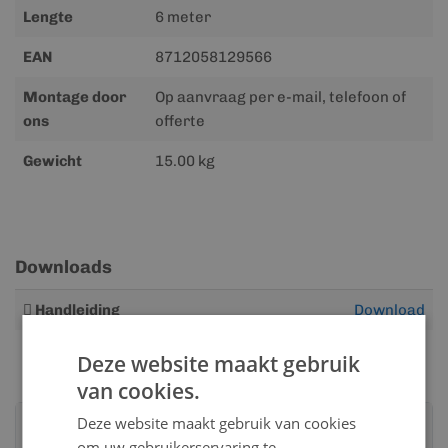
Lengte
6 meter
EAN
8712058129566
Montage door
Op aanvraag per e-mail, telefoon of
ons
offerte
Gewicht
15.00 kg
Downloads
Meer
Handleiding
Download
informatie
Deze website maakt gebruik
van cookies.
Deze website maakt gebruik van cookies
Advies nodig?
om uw gebruikerservaring te
Neem contact op met een van onze