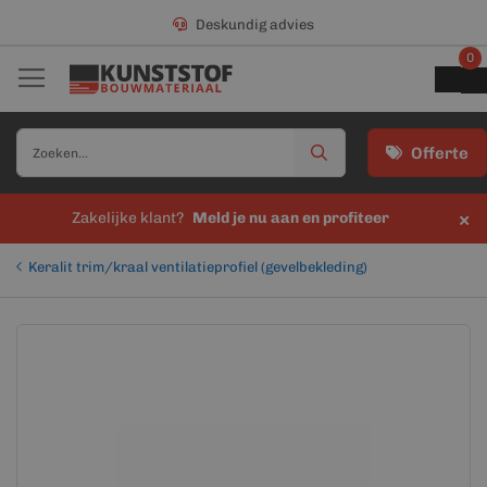
Deskundig advies
0
Offerte
×
Zakelijke klant?
Meld je nu aan en profiteer
Keralit trim/kraal ventilatieprofiel (gevelbekleding)
Ga
Ga
naar
naar
het
het
einde
begin
van
van
de
de