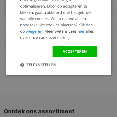
optimaliseren. Door op accepteren te
specialisten
klikken, gaat u akkoord met het gebruik
van alle cookies. Wilt u dat we alleen
Vandaag bereikbaar
noodzakelijke cookies plaatsen? Klik dan
van 08:00 tot 17:00 uur
op
weigeren
. Meer weten? Lees
hier
alles
over onze cookieverklaring.
Bel:
0528 - 355190
Mail
info@kunststofbouwmateriaal.nl
ACCEPTEREN
Stuur ons een bericht op
Whatsapp
ZELF INSTELLEN
Ontdek ons assortiment