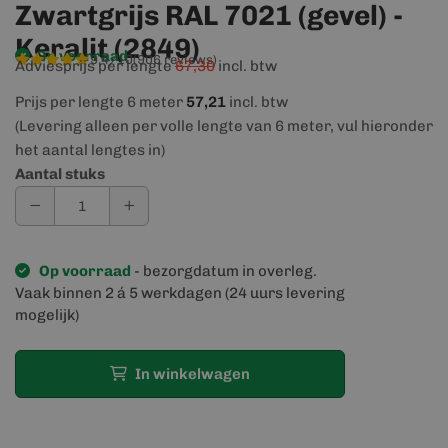
Zwartgrijs RAL 7021 (gevel) -
Keralit (2849)
Op voorraad
9,4/10
(906 reviews)
Adviesprijs per lengte
67,30
incl. btw
Prijs per lengte 6 meter
57,21
incl. btw
(Levering alleen per volle lengte van 6 meter, vul hieronder
het aantal lengtes in)
Aantal stuks
Op voorraad
- bezorgdatum in overleg.
Vaak binnen 2 á 5 werkdagen (24 uurs levering
mogelijk)
In winkelwagen