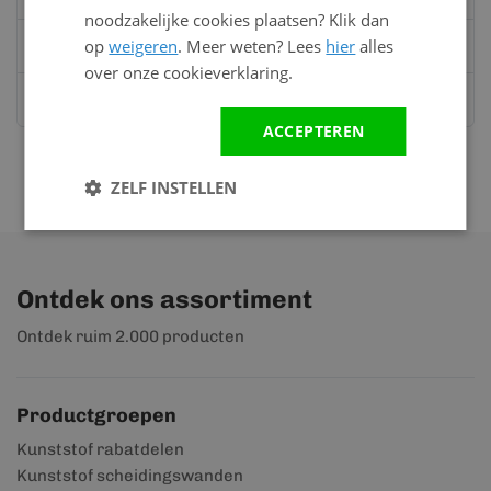
noodzakelijke cookies plaatsen? Klik dan
op
weigeren
. Meer weten? Lees
hier
alles
Mail
info@kunststofbouwmateriaal.nl
over onze cookieverklaring.
Stuur ons een bericht op
Whatsapp
ACCEPTEREN
ZELF INSTELLEN
Ontdek ons assortiment
Ontdek ruim 2.000 producten
Productgroepen
Kunststof rabatdelen
Kunststof scheidingswanden