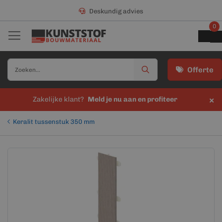
Deskundig advies
0
Offerte
×
Zakelijke klant?
Meld je nu aan en profiteer
Keralit tussenstuk 350 mm
Ga
Ga
naar
naar
het
het
einde
begin
van
van
de
de