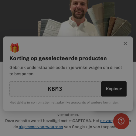
×
🎁
Korting op geselecteerde producten
Gebruik onderstaande code in je winkelwagen om direct
te besparen.
KBM3
Kopieer
© Kunststof Bouwmateriaal | Magento webwinkel realisatie door
🎁
Niet geldig in combinatie met zakelijke accounts of andere kortingen.
Kortingscode
Haan Digital
. Wij gebruiken cookies om je gebruikerservaring te
verbeteren.
Deze website wordt beveiligd met reCAPTCHA. Het
privacybeleid
en
de
algemene voorwaarden
van Google zijn van toepassing.