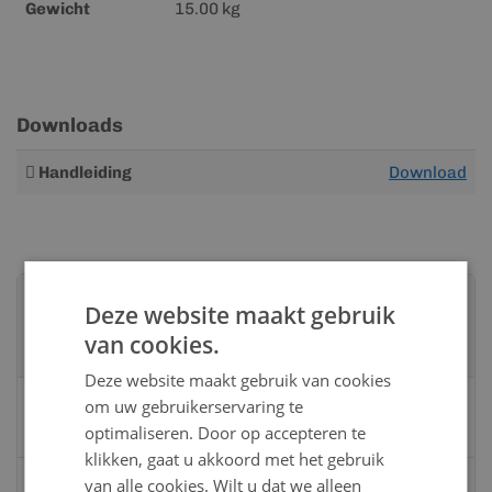
Gewicht
15.00 kg
Downloads
Meer
Handleiding
Download
informatie
Advies nodig?
Deze website maakt gebruik
Neem contact op met een van onze
van cookies.
specialisten
Deze website maakt gebruik van cookies
Vandaag bereikbaar
om uw gebruikerservaring te
van 08:00 tot 17:00 uur
optimaliseren. Door op accepteren te
klikken, gaat u akkoord met het gebruik
Bel:
0528 - 355190
van alle cookies. Wilt u dat we alleen