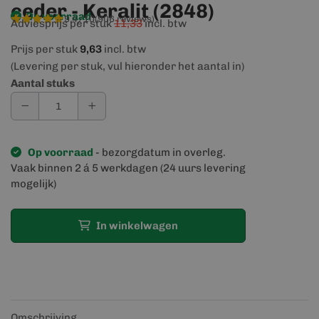
ceder - Keralit (2848)
Op voorraad
9,4/10
(906 reviews)
Adviesprijs per stuk
11,33
incl. btw
Prijs per stuk
9,63
incl. btw
(Levering per stuk, vul hieronder het aantal in)
Aantal stuks
Op voorraad
- bezorgdatum in overleg.
Vaak binnen 2 á 5 werkdagen (24 uurs levering
mogelijk)
In winkelwagen
Omschrijving