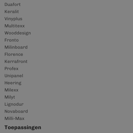
Duafort
Keralit
Vinyplus
Multitexx
Wooddesign
Fronto
Milinboard
Florence
Kerrafront
Profex
Unipanel
Heering
Milexx
Milyt
Lignodur
Novaboard
Milli-Max
Toepassingen