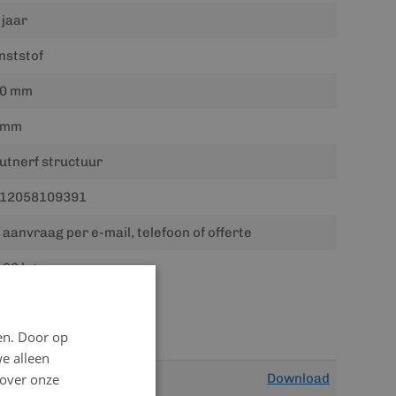
 jaar
nststof
0 mm
5mm
utnerf structuur
12058109391
 aanvraag per e-mail, telefoon of offerte
.00 kg
en. Door op
we alleen
 over onze
Download