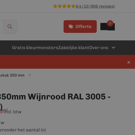
9.4/10 (906 reviews)
0
Offerte
Gratis kleurmonsters
Zakelijke klant
Over ons
×
enstuk 350 mm
350mm Wijnrood RAL 3005 -
)
iews)
33
incl. btw
btw
ieronder het aantal in)