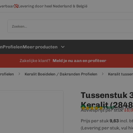
everbaar
Levering door heel Nederland & België
Zoek
en
Profielen
Meer producten
Zakelijke klant?
Meld je nu aan en profiteer
profielen
Keralit Boeidelen / Dakranden Profielen
Keralit tuss
Tussenstuk 
Keralit (2848
Op voorraad
9,4/10
(906 rev
Adviesprijs per stuk
11,
Prijs per stuk
9,63
incl. 
(Levering per stuk, vul h