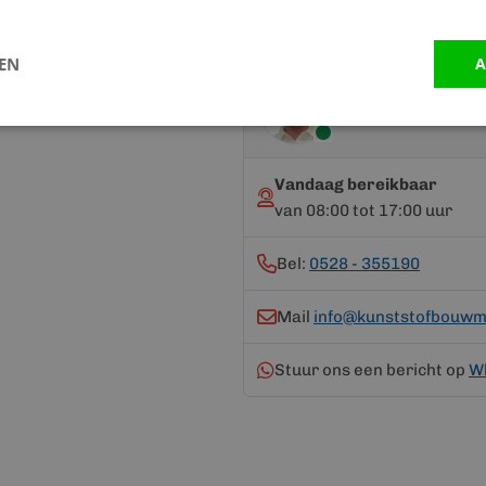
LEN
A
Advies nodig?
Neem contact op me
Vandaag bereikbaar
van 08:00 tot 17:00 uur
Bel:
0528 - 355190
Mail
info@kunststofbouwma
Stuur ons een bericht op
W