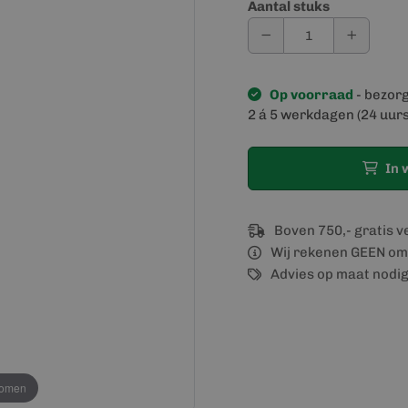
Aantal stuks
Op voorraad
- bezor
2 á 5 werkdagen (24 uurs
In 
Boven 750,- gratis 
Wij rekenen GEEN om
Advies op maat nodi
oomen