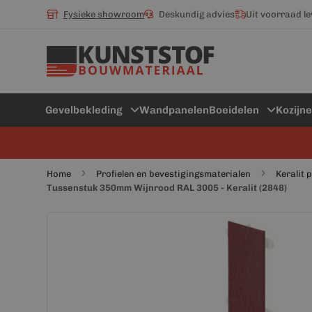
Fysieke showroom
Deskundig advies
Uit voorraad l
Gevelbekleding
Wandpanelen
Boeidelen
Kozijn
Home
Profielen en bevestigingsmaterialen
Keralit 
Tussenstuk 350mm Wijnrood RAL 3005 - Keralit (2848)
Ga
Ga
naar
naar
het
het
einde
begin
van
van
de
de