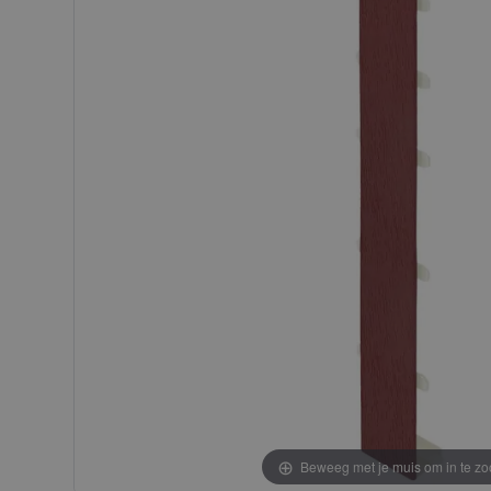
afbeeldingen-
afbeeldingen-
gallerij
gallerij
Beweeg met je muis om in te z