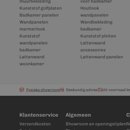
muurbekleding
voor badkamer
Kunststof golfplaten
Houtlook
Badkamer panelen
wandpanelen
Wandpanelen
Wandbekleding
marmerlook
badkamer
Kunststof
Kunststof plinten
wandpanelen
Lattenwand
badkamer
accessoires
Lattenwand
Lattenwand panelen
woonkamer
Fysieke showroom
Deskundig advies
Uit voorraad l
Klantenservice
Algemeen
C
Verzendkosten
Showroom en openingstijden
R