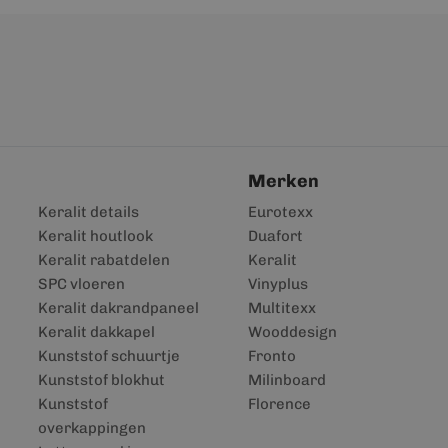
Merken
Keralit details
Eurotexx
Keralit houtlook
Duafort
Keralit rabatdelen
Keralit
SPC vloeren
Vinyplus
Keralit dakrandpaneel
Multitexx
Keralit dakkapel
Wooddesign
Kunststof schuurtje
Fronto
Kunststof blokhut
Milinboard
Kunststof
Florence
overkappingen