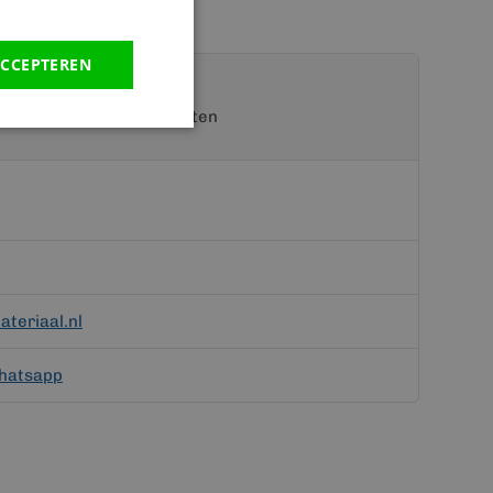
CCEPTEREN
t een van onze specialisten
teriaal.nl
hatsapp