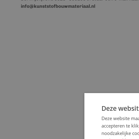
info@kunststofbouwmateriaal.nl
Deze websit
Deze website maa
accepteren te kli
noodzakelijke coo