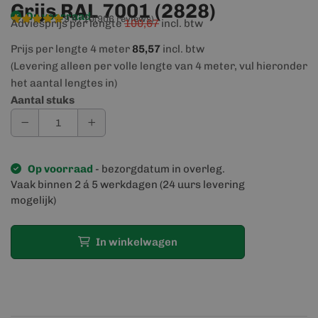
Grijs RAL 7001 (2828)
Op voorraad
9,4/10
(906 reviews)
Adviesprijs per lengte
100,67
incl. btw
Prijs per lengte 4 meter
85,57
incl. btw
(Levering alleen per volle lengte van 4 meter, vul hieronder
het aantal lengtes in)
Aantal stuks
Op voorraad
- bezorgdatum in overleg.
Vaak binnen 2 á 5 werkdagen (24 uurs levering
mogelijk)
In winkelwagen