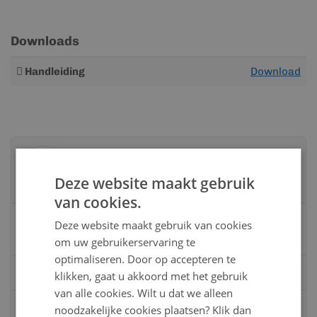
Downloads
Meer
Handleiding
Download
informatie
Advies nodig?
Neem contact op met een van onze
Deze website maakt gebruik
specialisten
van cookies.
Vandaag bereikbaar
Deze website maakt gebruik van cookies
van 08:00 tot 17:00 uur
om uw gebruikerservaring te
optimaliseren. Door op accepteren te
Bel:
0528 - 355190
klikken, gaat u akkoord met het gebruik
van alle cookies. Wilt u dat we alleen
Mail
info@kunststofbouwmateriaal.nl
noodzakelijke cookies plaatsen? Klik dan