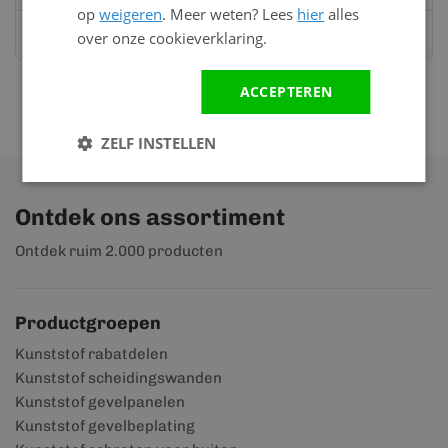
op
weigeren
. Meer weten? Lees
hier
alles
Stuur ons een bericht op
Whatsapp
over onze cookieverklaring.
ACCEPTEREN
ZELF INSTELLEN
Ontdek ons assortiment
Ontdek ruim 2.000 producten
Productgroepen
Kunststof rabatdelen
Kunststof scheidingswanden
Kunststof gevelpanelen
Kunststof gevelbeplating