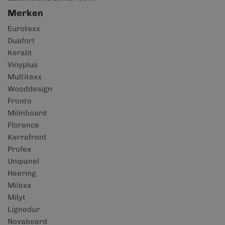
Merken
Eurotexx
Duafort
Keralit
Vinyplus
Multitexx
Wooddesign
Fronto
Milinboard
Florence
Kerrafront
Profex
Unipanel
Heering
Milexx
Milyt
Lignodur
Novaboard