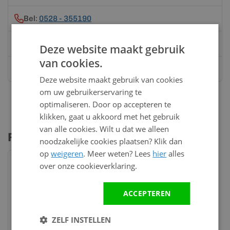
Bel:
0528 - 355190
Mail
info@kunststofbouwmateriaal.nl
Deze website maakt gebruik
van cookies.
Stuur ons een bericht op
Whatsapp
Deze website maakt gebruik van cookies
om uw gebruikerservaring te
optimaliseren. Door op accepteren te
klikken, gaat u akkoord met het gebruik
van alle cookies. Wilt u dat we alleen
Profielen & accessoires
noodzakelijke cookies plaatsen? Klik dan
op
weigeren
. Meer weten? Lees
hier
alles
over onze cookieverklaring.
ACCEPTEREN
ZELF INSTELLEN