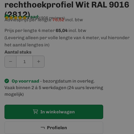
rechthoekprofiel Wit RAL 9016
(2812)
Op voorraad
9,4/10
(906 reviews)
Adviesprijs per lengte
76,52
incl. btw
Prijs per lengte 4 meter
65,04
incl. btw
(Levering alleen per volle lengte van 4 meter, vul hieronder
het aantal lengtes in)
Aantal stuks
Op voorraad
- bezorgdatum in overleg.
Vaak binnen 2 á 5 werkdagen (24 uurs levering
mogelijk)
In winkelwagen
Profielen