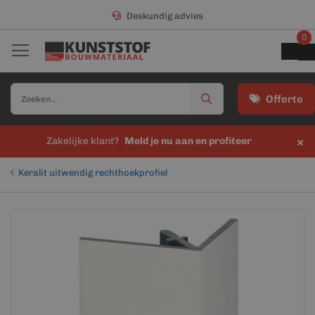
Deskundig advies
0
Offerte
×
Zakelijke klant?
Meld je nu aan en profiteer
Keralit uitwendig rechthoekprofiel
Ga
Ga
naar
naar
het
het
einde
begin
van
van
de
de