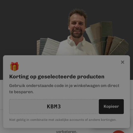
×
🎁
Korting op geselecteerde producten
Gebruik onderstaande code in je winkelwagen om direct
te besparen.
KBM3
Kopieer
© Kunststof Bouwmateriaal | Magento webwinkel realisatie door
🎁
Niet geldig in combinatie met zakelijke accounts of andere kortingen.
Kortingscode
Haan Digital
. Wij gebruiken cookies om je gebruikerservaring te
verbeteren.