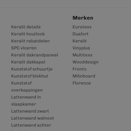
Merken
Keralit details
Eurotexx
Keralit houtlook
Duafort
Keralit rabatdelen
Keralit
SPC vloeren
Vinyplus
Keralit dakrandpaneel
Multitexx
Keralit dakkapel
Wooddesign
Kunststof schuurtje
Fronto
Kunststof blokhut
Milinboard
Kunststof
Florence
overkappingen
Lattenwand in
slaapkamer
Lattenwand zwart
Lattenwand walnoot
Lattenwand achter