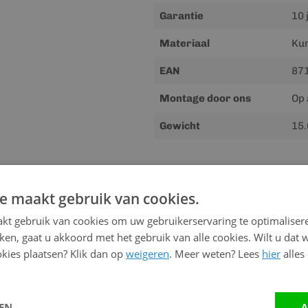
Garantie
10 
Materiaal
Kun
EAN
87
Montage door ons
Op 
Gewicht
15.
Downloads
e maakt gebruik van cookies.
Meer
Handleiding
kt gebruik van cookies om uw gebruikerservaring te optimaliser
informatie
kken, gaat u akkoord met het gebruik van alle cookies. Wilt u dat 
kies plaatsen? Klik dan op
weigeren
. Meer weten? Lees
hier
alles
Advies nodig?
Neem contact op me
LEN
A