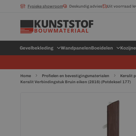
Fysieke showroom
Deskundig advies
Uit voorraad l
Gevelbekleding
Wandpanelen
Boeidelen
Kozijn
Home
Profielen en bevestigingsmaterialen
Keralit 
Keralit Verbindingstuk Bruin eiken (2816) (Potdeksel 177)
Ga
Ga
naar
naar
het
het
einde
begin
van
van
de
de