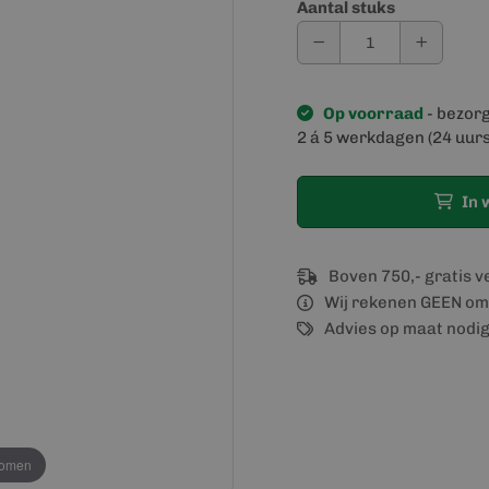
Aantal stuks
Op voorraad
- bezor
2 á 5 werkdagen (24 uurs
In 
Boven 750,- gratis 
Wij rekenen GEEN om
Advies op maat nodi
oomen