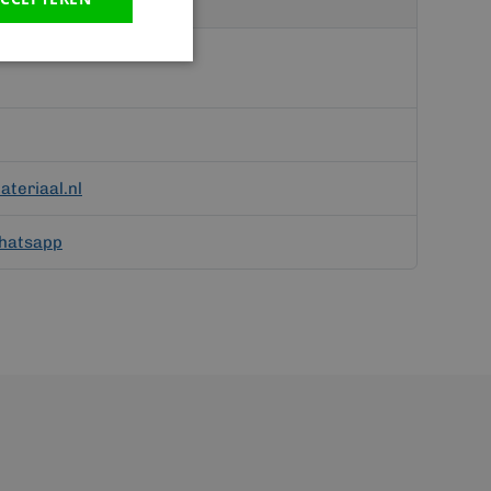
teriaal.nl
hatsapp