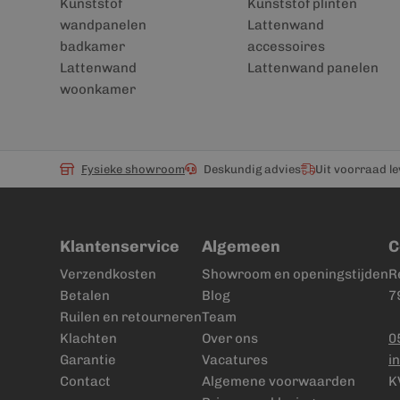
Kunststof
Kunststof plinten
wandpanelen
Lattenwand
badkamer
accessoires
Lattenwand
Lattenwand panelen
woonkamer
Fysieke showroom
Deskundig advies
Uit voorraad l
Klantenservice
Algemeen
C
Verzendkosten
Showroom en openingstijden
R
Betalen
Blog
7
Ruilen en retourneren
Team
Klachten
Over ons
0
Garantie
Vacatures
i
Contact
Algemene voorwaarden
K