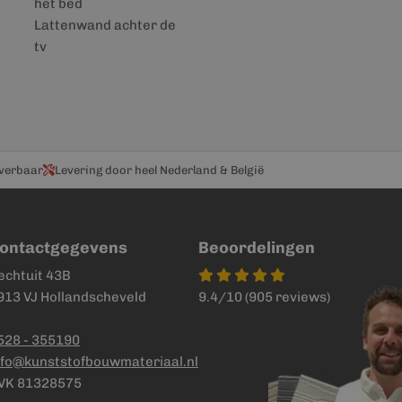
het bed
Lattenwand achter de
tv
everbaar
Levering door heel Nederland & België
ontactgegevens
Beoordelingen
echtuit 43B
913 VJ Hollandscheveld
9.4/10 (905 reviews)
528 - 355190
nfo@kunststofbouwmateriaal.nl
VK 81328575