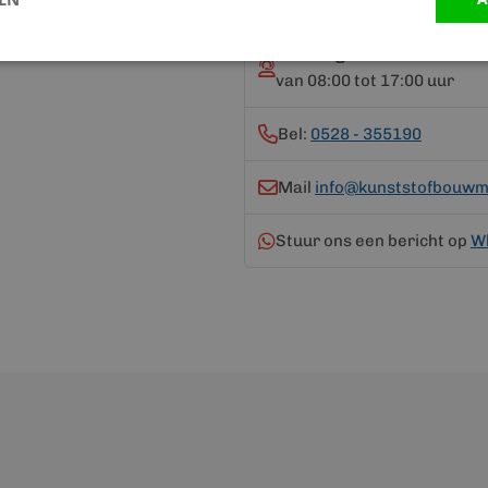
Vandaag bereikbaar
van 08:00 tot 17:00 uur
Bel:
0528 - 355190
Mail
info@kunststofbouwma
Stuur ons een bericht op
W