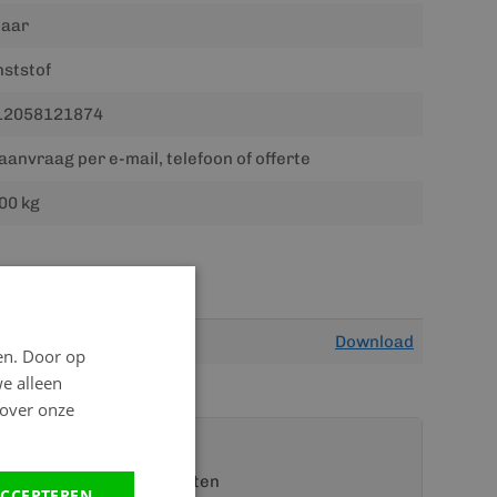
jaar
ststof
12058121874
aanvraag per e-mail, telefoon of offerte
00 kg
Download
en. Door op
we alleen
 over onze
t een van onze specialisten
CCEPTEREN