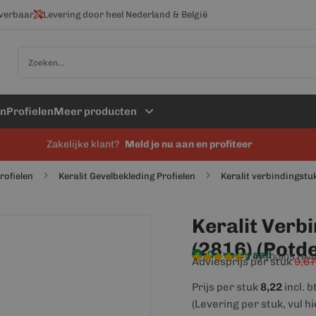
everbaar
Levering door heel Nederland & België
Zoek
en
Profielen
Meer producten
Zakelijke klant?
Meld je nu aan en profiteer
profielen
Keralit Gevelbekleding Profielen
Keralit verbindingstu
Keralit Verb
(2816) (Potd
Op voorraad
9,4/10
(905 rev
Adviesprijs per stuk
9,67
Prijs per stuk
8,22
incl. 
(Levering per stuk, vul h