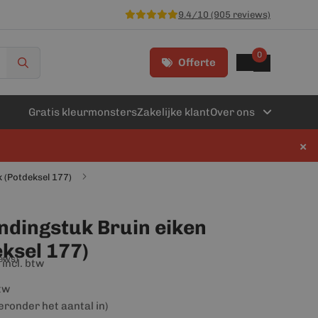
9.4/10 (905 reviews)
0
Offerte
Gratis kleurmonsters
Zakelijke klant
Over ons
×
k (Potdeksel 177)
indingstuk Bruin eiken
eksel 177)
iews)
incl. btw
btw
ieronder het aantal in)