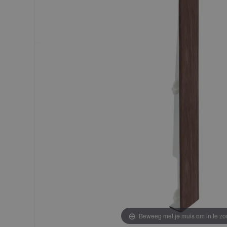
afbeeldingen-
afbeeldingen-
gallerij
gallerij
Beweeg met je muis om in te z