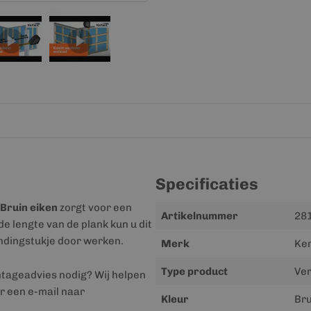
Specificaties
Bruin eiken
zorgt voor een
Meer
Artikelnummer
28
e lengte van de plank kun u dit
informatie
indingstukje door werken.
Merk
Ker
Type product
Ver
ntageadvies nodig? Wij helpen
r een e-mail naar
Kleur
Bru