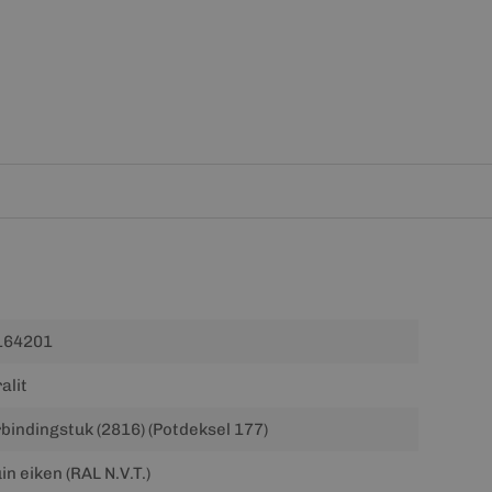
164201
alit
bindingstuk (2816) (Potdeksel 177)
in eiken (RAL N.V.T.)