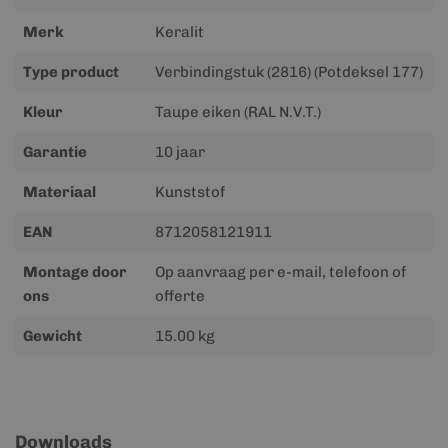
informatie
Merk
Keralit
Type product
Verbindingstuk (2816) (Potdeksel 177)
Kleur
Taupe eiken (RAL N.V.T.)
Garantie
10 jaar
Materiaal
Kunststof
EAN
8712058121911
Montage door
Op aanvraag per e-mail, telefoon of
ons
offerte
Gewicht
15.00 kg
Downloads