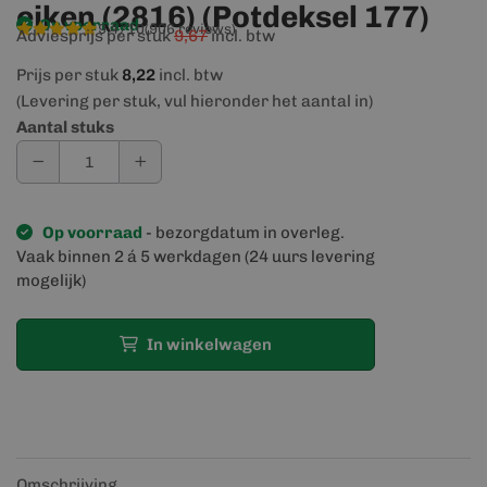
eiken (2816) (Potdeksel 177)
Op voorraad
9,4/10
(906 reviews)
Adviesprijs per stuk
9,67
incl. btw
Prijs per stuk
8,22
incl. btw
(Levering per stuk, vul hieronder het aantal in)
Aantal stuks
Op voorraad
- bezorgdatum in overleg.
Vaak binnen 2 á 5 werkdagen (24 uurs levering
mogelijk)
In winkelwagen
Omschrijving