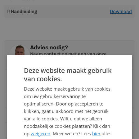
Meer
Handleiding
Download
informatie
Advies nodig?
Neem contact op met een van onze
specialisten
Deze website maakt gebruik
Vandaag bereikbaar
van cookies.
van 08:00 tot 17:00 uur
Deze website maakt gebruik van cookies
om uw gebruikerservaring te
Bel:
0528 - 355190
optimaliseren. Door op accepteren te
klikken, gaat u akkoord met het gebruik
Mail
info@kunststofbouwmateriaal.nl
van alle cookies. Wilt u dat we alleen
noodzakelijke cookies plaatsen? Klik dan
Stuur ons een bericht op
Whatsapp
op
weigeren
. Meer weten? Lees
hier
alles