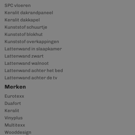
SPC vloeren
Keralit dakrandpaneel
Keralit dakkapel
Kunststof schuurtje
Kunststof blokhut
Kunststof overkappingen
Lattenwand in slaapkamer
Lattenwand zwart
Lattenwand walnoot
Lattenwand achter het bed
Lattenwand achter de tv
Merken
Eurotexx
Duafort
Keralit
Vinyplus
Multitexx
Wooddesign