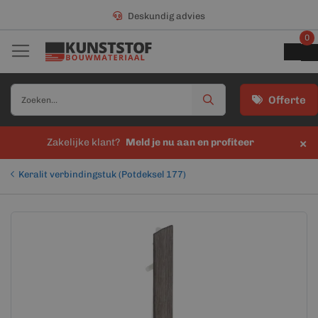
Deskundig advies
0
Offerte
×
Zakelijke klant?
Meld je nu aan en profiteer
Keralit verbindingstuk (Potdeksel 177)
Ga
Ga
naar
naar
het
het
einde
begin
van
van
de
de