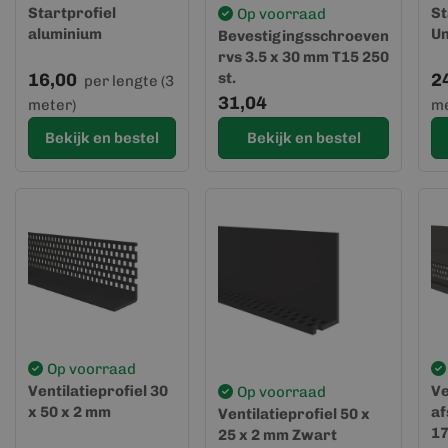
Startprofiel
St
Op voorraad
aluminium
Un
Bevestigingsschroeven
rvs 3.5 x 30 mm T15 250
16,00
st.
2
per lengte (3
31,04
meter)
me
Bekijk en bestel
Bekijk en bestel
Op voorraad
Ventilatieprofiel 30
Ve
Op voorraad
x 50 x 2 mm
af
Ventilatieprofiel 50 x
17
25 x 2 mm Zwart