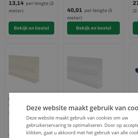
RA
13,14
2
per lengte (3
40,01
per lengte (5
meter)
(2
meter)
Bekijk en bestel
Bekijk en bestel
Op voorraad
Ventilatie
La
Deze website maakt gebruik van coo
Op voorraad
afsluitprofiel 65 x
bo
Ventilatie afsluitprofiel
Deze website maakt gebruik van cookies om uw
17 mm Crème RAL
ro
65 x 17 mm Wit RAL
gebruikerservaring te optimaliseren. Door op accept
9001
(b
27,82
9010
9
per lengte
klikken, gaat u akkoord met het gebruik van alle cook
27,82
per lengte (2.5
(2.5 meter)