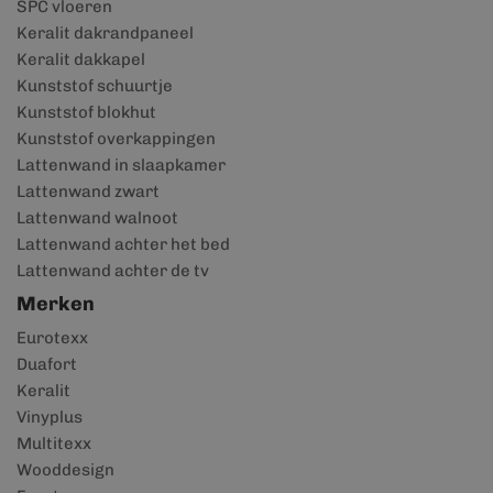
SPC vloeren
Keralit dakrandpaneel
Keralit dakkapel
Kunststof schuurtje
Kunststof blokhut
Kunststof overkappingen
Lattenwand in slaapkamer
Lattenwand zwart
Lattenwand walnoot
Lattenwand achter het bed
Lattenwand achter de tv
Merken
Eurotexx
Duafort
Keralit
Vinyplus
Multitexx
Wooddesign