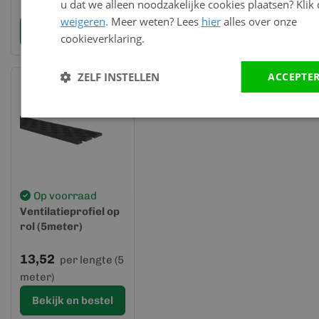
u dat we alleen noodzakelijke cookies plaatsen? Klik
meter)
weigeren
. Meer weten? Lees
hier
alles over onze
Bekijk en bestel
Bekijk en bestel
cookieverklaring.
ZELF INSTELLEN
ACCEPTE
Op voorraad
Ventilatieprofiel op
rol (5meter)
13,52
per lengte (5
meter)
Bekijk en bestel