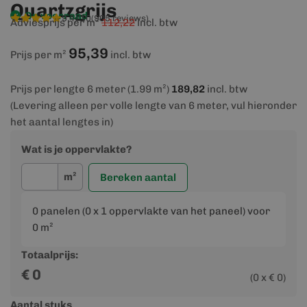
Quartzgrijs
Op voorraad
9,4/10
(905 reviews)
Adviesprijs per m²
112,22
incl. btw
95,39
Prijs per m²
incl. btw
Prijs per lengte 6 meter (1.99 m²)
189,82
incl. btw
(Levering alleen per volle lengte van 6 meter, vul hieronder
het aantal lengtes in)
Wat is je oppervlakte?
m²
Bereken aantal
0
panelen (
0
x 1 oppervlakte van het paneel) voor
0
m²
Totaalprijs:
€
0
(
0
x €
0
)
Aantal stuks