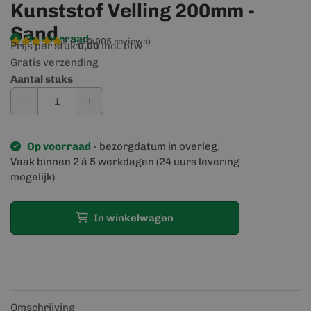
Kunststof Velling 200mm -
Sand
Op voorraad
9,4/10
(905 reviews)
Prijs per stuk
incl. btw
0,00
Gratis verzending
Aantal stuks
Op voorraad
- bezorgdatum in overleg.
Vaak binnen 2 á 5 werkdagen (24 uurs levering
mogelijk)
In winkelwagen
Omschrijving