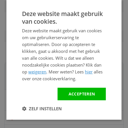
Montagewijze
Horizontale en verticale montage
Deze website maakt gebruik
Montage door
Op aanvraag per e-mail, telefoon of
van cookies.
ons
offerte
Deze website maakt gebruik van cookies
Gewicht
15.00 kg
om uw gebruikerservaring te
optimaliseren. Door op accepteren te
klikken, gaat u akkoord met het gebruik
van alle cookies. Wilt u dat we alleen
noodzakelijke cookies plaatsen? Klik dan
Advies nodig?
op
weigeren
. Meer weten? Lees
hier
alles
Neem contact op met een van onze
over onze cookieverklaring.
specialisten
ACCEPTEREN
Vandaag bereikbaar
van 08:00 tot 17:00 uur
ZELF INSTELLEN
Bel:
0528 - 355190