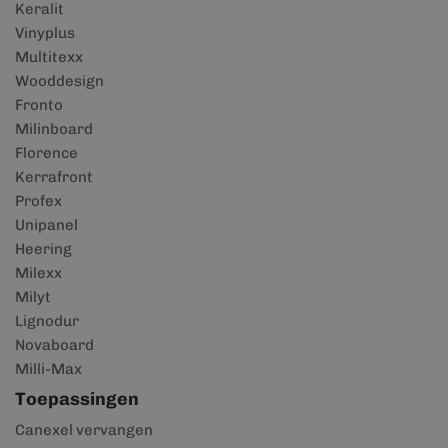
Keralit
Vinyplus
Multitexx
Wooddesign
Fronto
Milinboard
Florence
Kerrafront
Profex
Unipanel
Heering
Milexx
Milyt
Lignodur
Novaboard
Milli-Max
Toepassingen
Canexel vervangen