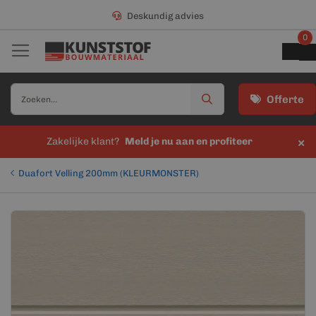
Deskundig advies
0
Offerte
×
Zakelijke klant?
Meld je nu aan en profiteer
Duafort Velling 200mm (KLEURMONSTER)
Ga
Ga
naar
naar
het
het
einde
begin
van
van
de
de