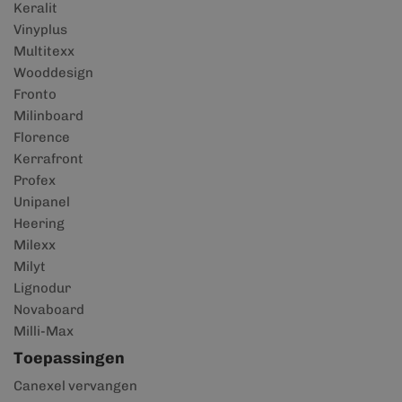
Keralit
Vinyplus
Multitexx
Wooddesign
Fronto
Milinboard
Florence
Kerrafront
Profex
Unipanel
Heering
Milexx
Milyt
Lignodur
Novaboard
Milli-Max
Toepassingen
Canexel vervangen