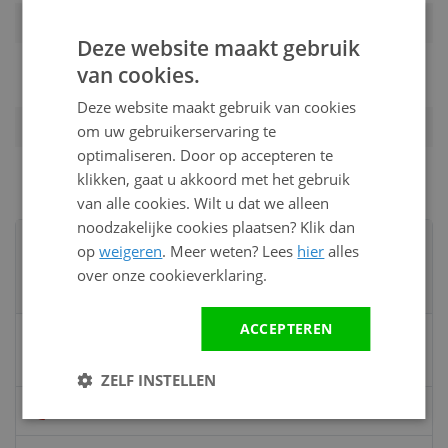
Montagewijze
Horizontale en verticale montage
Deze website maakt gebruik
Montage door
Op aanvraag per e-mail, telefoon of
van cookies.
ons
offerte
Deze website maakt gebruik van cookies
Gewicht
15.00 kg
om uw gebruikerservaring te
optimaliseren. Door op accepteren te
klikken, gaat u akkoord met het gebruik
van alle cookies. Wilt u dat we alleen
noodzakelijke cookies plaatsen? Klik dan
Advies nodig?
op
weigeren
. Meer weten? Lees
hier
alles
Neem contact op met een van onze
over onze cookieverklaring.
specialisten
ACCEPTEREN
Vandaag bereikbaar
van 08:00 tot 17:00 uur
ZELF INSTELLEN
Bel:
0528 - 355190