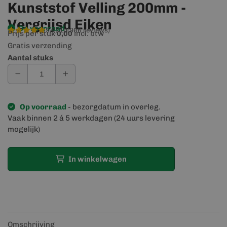
Kunststof Velling 200mm -
Vergrijsd Eiken
Op voorraad
9,4/10
(906 reviews)
Prijs per stuk
incl. btw
0,00
Gratis verzending
Aantal stuks
Op voorraad
- bezorgdatum in overleg.
Vaak binnen 2 á 5 werkdagen (24 uurs levering
mogelijk)
In winkelwagen
Omschrijving