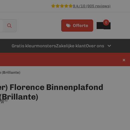
9.4/10 (905 reviews)
0
Offerte
Gratis kleurmonsters
Zakelijke klant
Over ons
×
(Brillante)
r) Florence Binnenplafond
Brillante)
iews)
btw