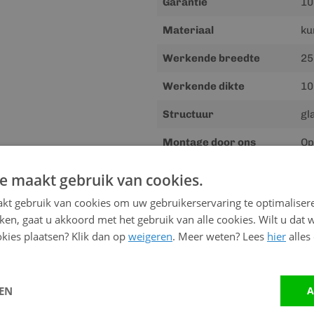
Garantie
10
Materiaal
ku
Werkende breedte
25
Werkende dikte
10
Structuur
gl
Montage door ons
Op
Gewicht
15
e maakt gebruik van cookies.
kt gebruik van cookies om uw gebruikerservaring te optimaliser
kken, gaat u akkoord met het gebruik van alle cookies. Wilt u dat 
kies plaatsen? Klik dan op
weigeren
. Meer weten? Lees
hier
alles
Advies nodig?
Neem contact op me
LEN
A
Vandaag bereikbaar