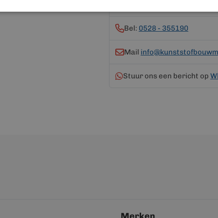
van 08:00 tot 17:00 uur
Bel:
0528 - 355190
Mail
info@kunststofbouwma
Stuur ons een bericht op
W
Merken