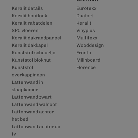
Keralit details
Eurotexx
Keralit houtlook
Duafort
Keralit rabatdelen
Keralit
SPC vloeren
Vinyplus
Keralit dakrandpaneel
Multitexx
Keralit dakkapel
Wooddesign
Kunststof schuurtje
Fronto
Kunststof blokhut
Milinboard
Kunststof
Florence
overkappingen
Lattenwand in
slaapkamer
Lattenwand zwart
Lattenwand walnoot
Lattenwand achter
het bed
Lattenwand achter de
tv