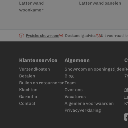
Lattenwand
Lattenwand panelen
woonkamer
Fysieke showroom
Deskundig advies
Uit voorraad l
Klantenservice
Algemeen
C
Verzendkosten
Showroom en openingstijden
R
Betalen
Blog
7
Ruilen en retourneren
Team
Klachten
Over ons
0
Garantie
Vacatures
i
Contact
Algemene voorwaarden
K
Privacyverklaring