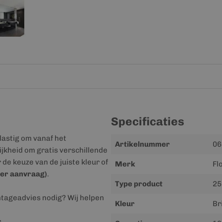
Specificaties
lastig om vanaf het
Meer
Artikelnummer
06
jkheid om gratis verschillende
informatie
r de keuze van de juiste kleur of
Merk
Fl
er aanvraag)
.
Type product
25
ntageadvies nodig? Wij helpen
Kleur
Br
r