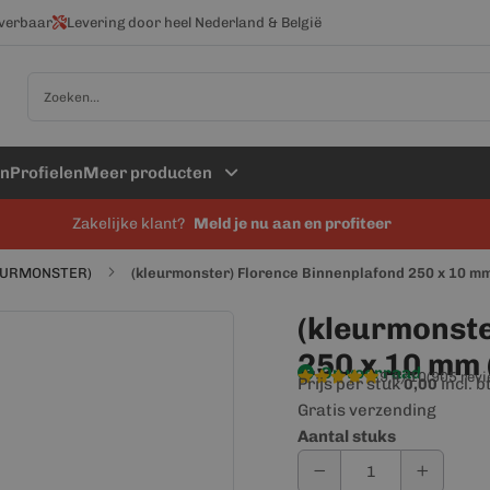
everbaar
Levering door heel Nederland & België
Zoek
en
Profielen
Meer producten
Zakelijke klant?
Meld je nu aan en profiteer
LEURMONSTER)
(kleurmonster) Florence Binnenplafond 250 x 10 mm 
(kleurmonste
250 x 10 mm (
Op voorraad
9,4/10
(905 rev
Prijs per stuk
incl. 
0,00
Gratis verzending
Aantal stuks