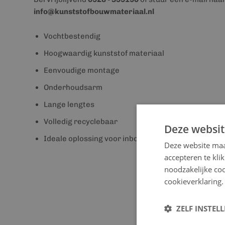
info@kunststofbouwmateriaal.nl
Vochtbestendig
Hoogwaardig kunststof materiaal
Eenvoudige montage
Onderhoudsarm
Lange lengtes
Volledig recyclebaar
Deze websit
Ideale oplossing voor inbouwspotjes
Deze website maa
accepteren te kli
noodzakelijke coo
cookieverklaring.
ZELF INSTEL