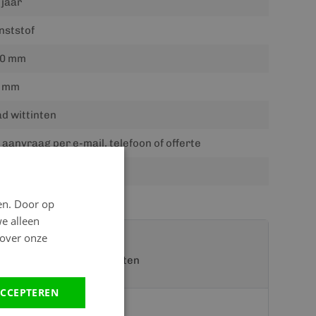
 jaar
nststof
0 mm
 mm
ad wittinten
 aanvraag per e-mail, telefoon of offerte
.00 kg
en. Door op
we alleen
 over onze
t een van onze specialisten
CCEPTEREN