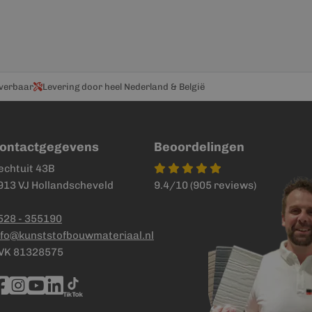
everbaar
Levering door heel Nederland & België
ontactgegevens
Beoordelingen
echtuit 43B
913 VJ Hollandscheveld
9.4/10 (905 reviews)
528 - 355190
nfo@kunststofbouwmateriaal.nl
VK 81328575