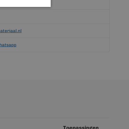
teriaal.nl
hatsapp
Toepassingen