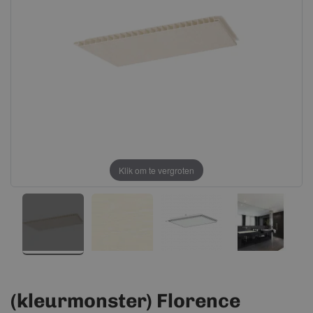
afbeeldingen-
afbeeldingen-
gallerij
gallerij
Klik om te vergroten
(kleurmonster) Florence