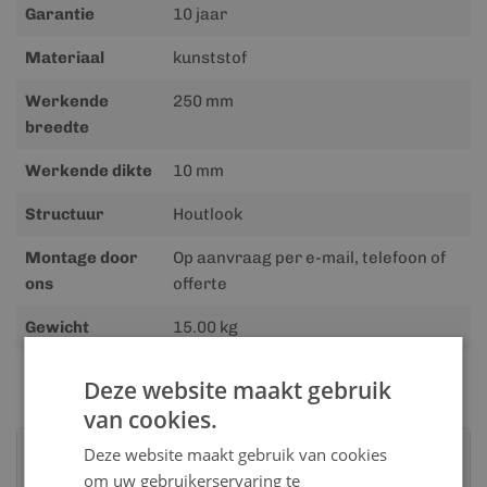
Garantie
10 jaar
Materiaal
kunststof
Werkende
250 mm
breedte
Werkende dikte
10 mm
Structuur
Houtlook
Montage door
Op aanvraag per e-mail, telefoon of
ons
offerte
Gewicht
15.00 kg
Deze website maakt gebruik
van cookies.
Advies nodig?
Deze website maakt gebruik van cookies
Neem contact op met een van onze
om uw gebruikerservaring te