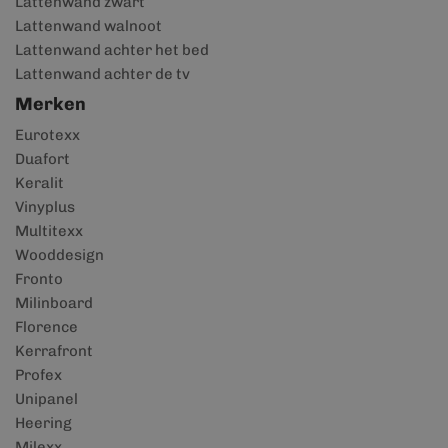
Lattenwand zwart
Lattenwand walnoot
Lattenwand achter het bed
Lattenwand achter de tv
Merken
Eurotexx
Duafort
Keralit
Vinyplus
Multitexx
Wooddesign
Fronto
Milinboard
Florence
Kerrafront
Profex
Unipanel
Heering
Milexx