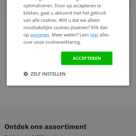
specialisten
optimaliseren. Door op accepteren te
klikken, gaat u akkoord met het gebruik
Vandaag bereikbaar
van alle cookies. Wilt u dat we alleen
van 08:00 tot 17:00 uur
noodzakelijke cookies plaatsen? Klik dan
op
weigeren
. Meer weten? Lees
hier
alles
Bel:
0528 - 355190
over onze cookieverklaring.
Mail
info@kunststofbouwmateriaal.nl
ACCEPTEREN
Stuur ons een bericht op
Whatsapp
ZELF INSTELLEN
Ontdek ons assortiment