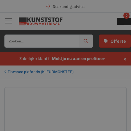
Deskundig advies
0
Offerte
×
Zakelijke klant?
Meld je nu aan en profiteer
Florence plafonds (KLEURMONSTER)
Ga
Ga
naar
naar
het
het
einde
begin
van
van
de
de