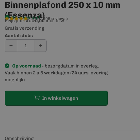
Binnenplafond 250 x 10 mm
(Essenza)
Op voorraad
9,4/10
(906 reviews)
Prijs per stuk
incl. btw
0,00
Gratis verzending
Aantal stuks
Op voorraad
- bezorgdatum in overleg.
Vaak binnen 2 á 5 werkdagen (24 uurs levering
mogelijk)
In winkelwagen
Omschrijving