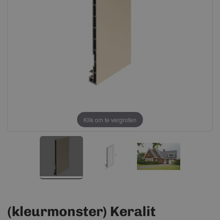
afbeeldingen-
afbeeldingen-
gallerij
gallerij
Klik om te vergroten
(kleurmonster) Keralit