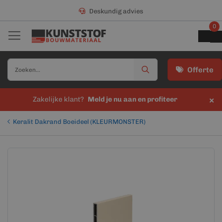
Deskundig advies
0
Offerte
×
Zakelijke klant?
Meld je nu aan en profiteer
Keralit Dakrand Boeideel (KLEURMONSTER)
Ga
Ga
naar
naar
het
het
einde
begin
van
van
de
de