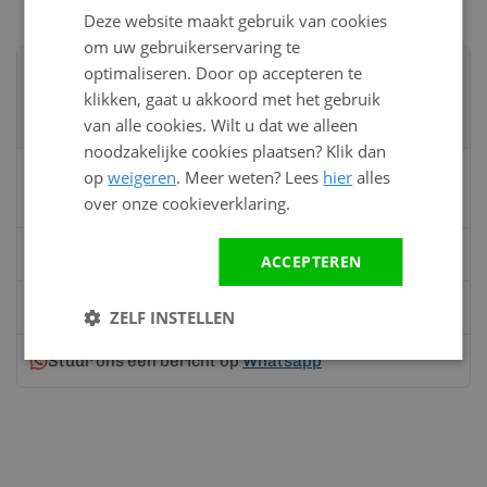
Deze website maakt gebruik van cookies
om uw gebruikerservaring te
Advies nodig?
optimaliseren. Door op accepteren te
Neem contact op met een van onze
klikken, gaat u akkoord met het gebruik
specialisten
van alle cookies. Wilt u dat we alleen
noodzakelijke cookies plaatsen? Klik dan
Vandaag bereikbaar
op
weigeren
. Meer weten? Lees
hier
alles
van 08:00 tot 17:00 uur
over onze cookieverklaring.
Bel:
0528 - 355190
ACCEPTEREN
Mail
info@kunststofbouwmateriaal.nl
ZELF INSTELLEN
Stuur ons een bericht op
Whatsapp